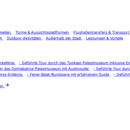
gkeiten
Türme & Aussichtsplattformen
Flughafentransfers & Transpor
ch
Outdoor-Aktivitäten
Außerhalb der Stadt
Leistungen & Vorteile
cketlinie
-
Geführte Tour durch das Topkapi-Palastmuseum inklusive Ein
n in das Dolmabahce-Palastmuseum mit Audioguide
-
Geführte Tour dur
ungs-Erlebnis
-
Fener-Balat-Rundgang mit erfahrenem Guide
-
Geführt
en