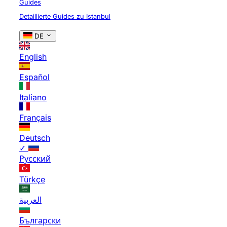
Guides
Detaillierte Guides zu Istanbul
DE
English
Español
Italiano
Français
Deutsch
✓
Русский
Türkçe
العربية
Български