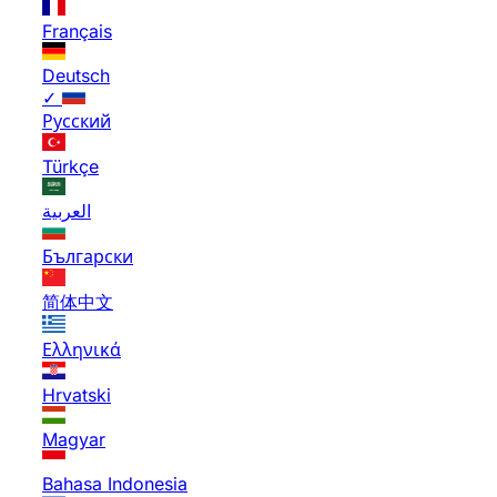
Français
Deutsch
✓
Русский
Türkçe
العربية
Български
简体中文
Ελληνικά
Hrvatski
Magyar
Bahasa Indonesia