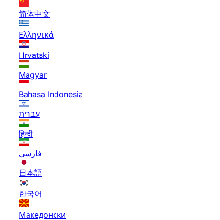
简体中文
Ελληνικά
Hrvatski
Magyar
Bahasa Indonesia
עברית
हिन्दी
فارسی
日本語
한국어
Македонски