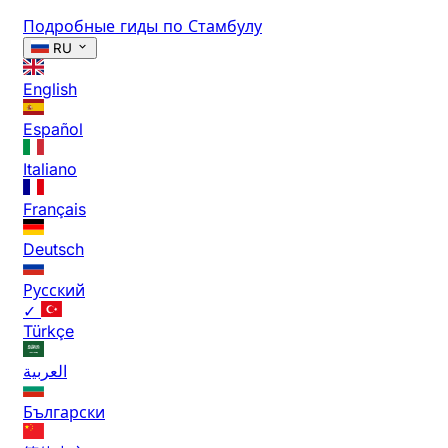
Подробные гиды по Стамбулу
RU
English
Español
Italiano
Français
Deutsch
Русский
✓
Türkçe
العربية
Български