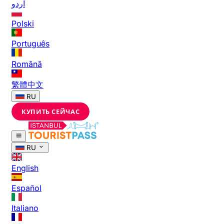
اردو
Polski
Português
Română
繁體中文
RU
КУПИТЬ СЕЙЧАС
RU
English
Español
Italiano