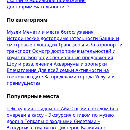
Скачайте мобильное приложение
Достопримечательности
По категориям
Музеи
Мечети и места богослужения
Исторические достопримечательности
Башни и
смотровые площадки
Трансферы из/в аэропорт и
транспорт
Осмотр достопримечательностей и
круиз по Босфору
Специальные предложения
Шоу и развлечения
Аквариумы и зоопарки
Впечатления
Для всей семьи
Активности на
свежем воздухе
За пределами города
Услуги и
преимущества
Популярные места
-
Экскурсия с гидом по Айя-Софии с входом без
очереди в кассу
-
Экскурсия с гидом по музею
дворца Топкапы с входными билетами
-
Экскурсия с гидом по Цистерне Базилика с