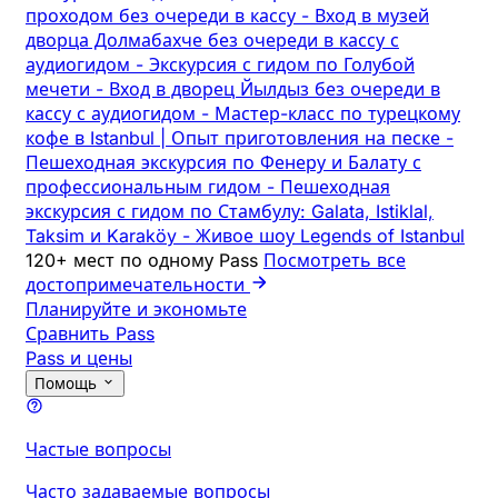
проходом без очереди в кассу
-
Вход в музей
дворца Долмабахче без очереди в кассу с
аудиогидом
-
Экскурсия с гидом по Голубой
мечети
-
Вход в дворец Йылдыз без очереди в
кассу с аудиогидом
-
Мастер-класс по турецкому
кофе в Istanbul | Опыт приготовления на песке
-
Пешеходная экскурсия по Фенеру и Балату с
профессиональным гидом
-
Пешеходная
экскурсия с гидом по Стамбулу: Galata, Istiklal,
Taksim и Karaköy
-
Живое шоу Legends of Istanbul
120+ мест по одному Pass
Посмотреть все
достопримечательности
Планируйте и экономьте
Сравнить Pass
Pass и цены
Помощь
Частые вопросы
Часто задаваемые вопросы