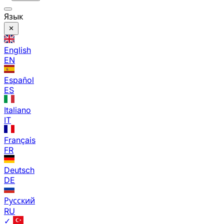
Язык
English
EN
Español
ES
Italiano
IT
Français
FR
Deutsch
DE
Русский
RU
✓