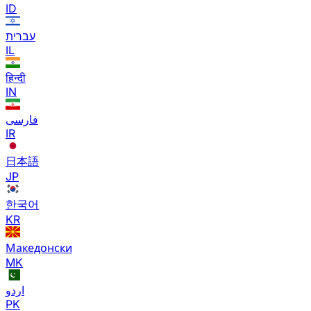
ID
עברית
IL
हिन्दी
IN
فارسی
IR
日本語
JP
한국어
KR
Македонски
MK
اردو
PK