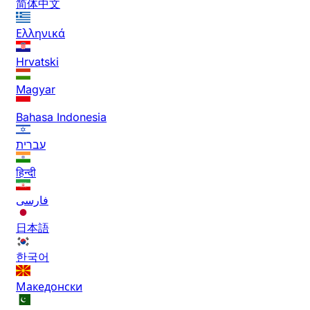
简体中文
Ελληνικά
Hrvatski
Magyar
Bahasa Indonesia
עברית
हिन्दी
فارسی
日本語
한국어
Македонски