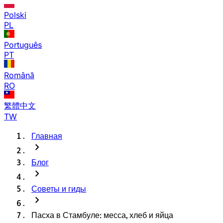
Polski
PL
Português
PT
Română
RO
繁體中文
TW
Главная
chevron_right
Блог
chevron_right
Советы и гиды
chevron_right
Пасха в Стамбуле: месса, хлеб и яйца