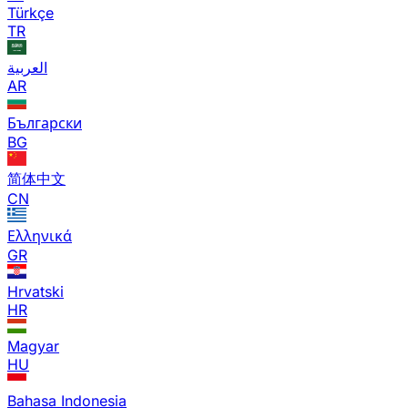
Türkçe
TR
العربية
AR
Български
BG
简体中文
CN
Ελληνικά
GR
Hrvatski
HR
Magyar
HU
Bahasa Indonesia