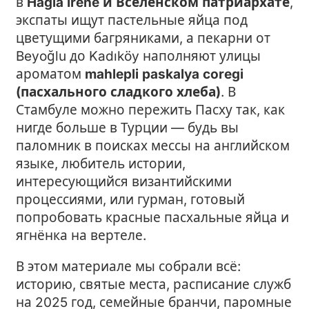
в
Hagia Irene и Вселенском патриархате
,
экспаты ищут пастельные яйца под
цветущими багряниками, а пекарни от
Beyoğlu до Kadıköy наполняют улицы
ароматом
mahlepli paskalya coregi
(пасхального сладкого хлеба)
. В
Стамбуле можно пережить Пасху так, как
нигде больше в Турции — будь вы
паломник в поисках мессы на английском
языке, любитель истории,
интересующийся византийскими
процессиями, или гурман, готовый
попробовать красные пасхальные яйца и
ягнёнка на вертеле.
В этом материале мы собрали всё:
историю, святые места, расписание служб
на 2025 год, семейные бранчи, паромные