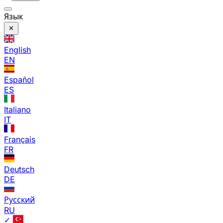
Язык
English
EN
Español
ES
Italiano
IT
Français
FR
Deutsch
DE
Русский
RU
✓