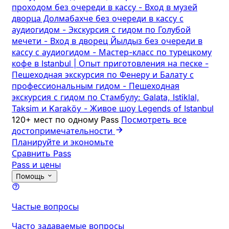
проходом без очереди в кассу
-
Вход в музей
дворца Долмабахче без очереди в кассу с
аудиогидом
-
Экскурсия с гидом по Голубой
мечети
-
Вход в дворец Йылдыз без очереди в
кассу с аудиогидом
-
Мастер-класс по турецкому
кофе в Istanbul | Опыт приготовления на песке
-
Пешеходная экскурсия по Фенеру и Балату с
профессиональным гидом
-
Пешеходная
экскурсия с гидом по Стамбулу: Galata, Istiklal,
Taksim и Karaköy
-
Живое шоу Legends of Istanbul
120+ мест по одному Pass
Посмотреть все
достопримечательности
Планируйте и экономьте
Сравнить Pass
Pass и цены
Помощь
Частые вопросы
Часто задаваемые вопросы