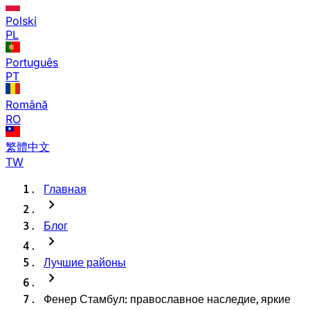
Polski
PL
Português
PT
Română
RO
繁體中文
TW
Главная
chevron_right
Блог
chevron_right
Лучшие районы
chevron_right
Фенер Стамбул: православное наследие, яркие