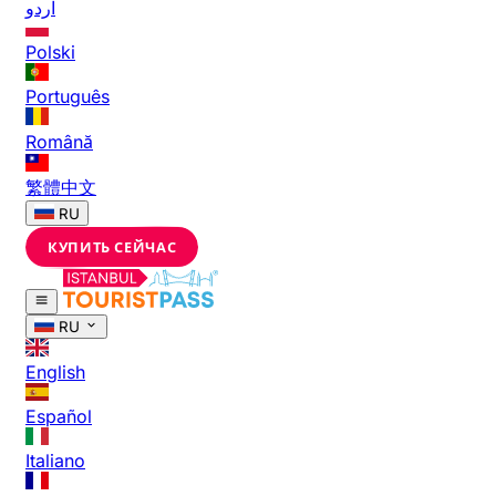
اردو
Polski
Português
Română
繁體中文
RU
КУПИТЬ СЕЙЧАС
RU
English
Español
Italiano