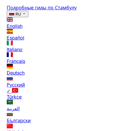
Подробные гиды по Стамбулу
RU
English
Español
Italiano
Français
Deutsch
Русский
✓
Türkçe
العربية
Български