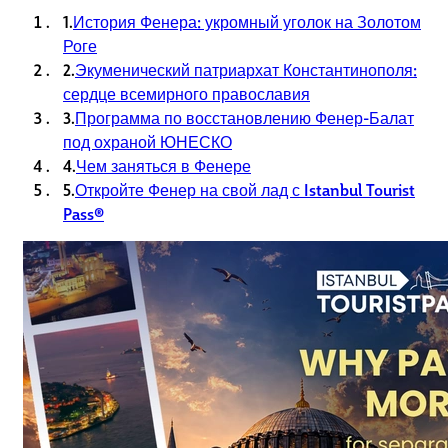
1.
История Фенера: укромный уголок на Золотом
Роге
2.
Экуменический патриархат Константинополя:
сердце всемирного православия
3.
Программа по восстановлению Фенер-Балат
под охраной ЮНЕСКО
4.
Чем заняться в Фенере
5.
Откройте Фенер на свой лад с Istanbul Tourist
Pass®