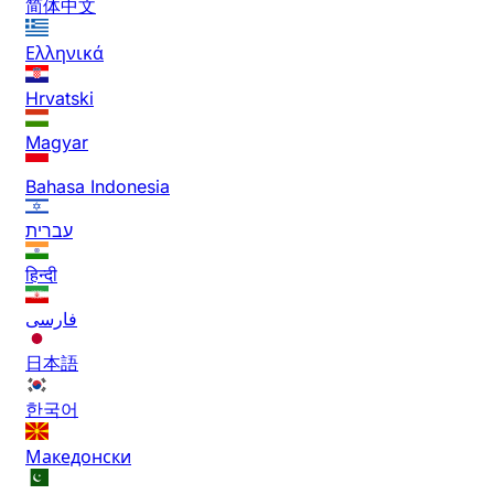
简体中文
Ελληνικά
Hrvatski
Magyar
Bahasa Indonesia
עברית
हिन्दी
فارسی
日本語
한국어
Македонски