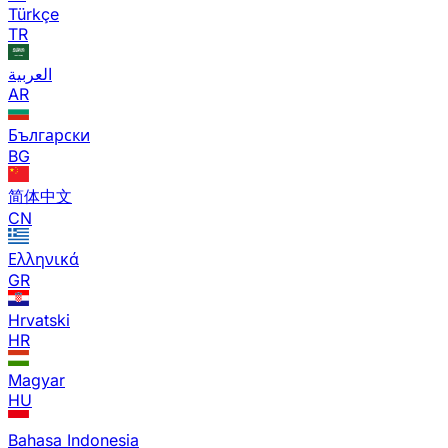
Türkçe
TR
العربية
AR
Български
BG
简体中文
CN
Ελληνικά
GR
Hrvatski
HR
Magyar
HU
Bahasa Indonesia