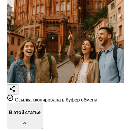
share
check_circle
Ссылка скопирована в буфер обмена!
В этой статье
expand_less