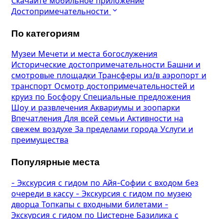
Скачайте мобильное приложение
Достопримечательности
По категориям
Музеи
Мечети и места богослужения
Исторические достопримечательности
Башни и
смотровые площадки
Трансферы из/в аэропорт и
транспорт
Осмотр достопримечательностей и
круиз по Босфору
Специальные предложения
Шоу и развлечения
Аквариумы и зоопарки
Впечатления
Для всей семьи
Активности на
свежем воздухе
За пределами города
Услуги и
преимущества
Популярные места
-
Экскурсия с гидом по Айя-Софии с входом без
очереди в кассу
-
Экскурсия с гидом по музею
дворца Топкапы с входными билетами
-
Экскурсия с гидом по Цистерне Базилика с