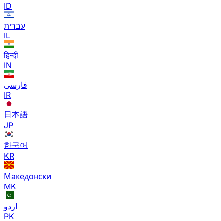
ID
עברית
IL
हिन्दी
IN
فارسی
IR
日本語
JP
한국어
KR
Македонски
MK
اردو
PK