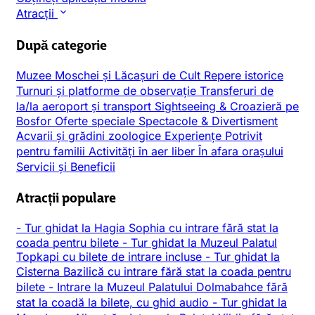
Atracții
După categorie
Muzee
Moschei și Lăcașuri de Cult
Repere istorice
Turnuri și platforme de observație
Transferuri de
la/la aeroport și transport
Sightseeing & Croazieră pe
Bosfor
Oferte speciale
Spectacole & Divertisment
Acvarii și grădini zoologice
Experiențe
Potrivit
pentru familii
Activități în aer liber
În afara orașului
Servicii și Beneficii
Atracții populare
-
Tur ghidat la Hagia Sophia cu intrare fără stat la
coada pentru bilete
-
Tur ghidat la Muzeul Palatul
Topkapi cu bilete de intrare incluse
-
Tur ghidat la
Cisterna Bazilică cu intrare fără stat la coada pentru
bilete
-
Intrare la Muzeul Palatului Dolmabahce fără
stat la coadă la bilete, cu ghid audio
-
Tur ghidat la