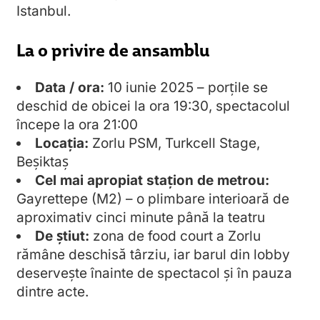
Istanbul.
La o privire de ansamblu
Data / ora:
10 iunie 2025 – porțile se
deschid de obicei la ora 19:30, spectacolul
începe la ora 21:00
Locația:
Zorlu PSM, Turkcell Stage,
Beşiktaş
Cel mai apropiat stațion de metrou:
Gayrettepe (M2) – o plimbare interioară de
aproximativ cinci minute până la teatru
De știut:
zona de food court a Zorlu
rămâne deschisă târziu, iar barul din lobby
deservește înainte de spectacol și în pauza
dintre acte.