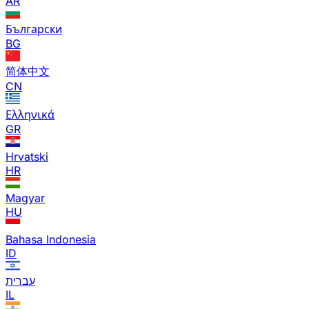
AR
Български
BG
简体中文
CN
Ελληνικά
GR
Hrvatski
HR
Magyar
HU
Bahasa Indonesia
ID
עברית
IL