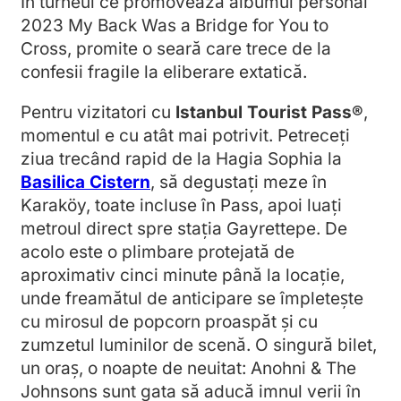
În turneul ce promovează albumul personal
2023 My Back Was a Bridge for You to
Cross, promite o seară care trece de la
confesii fragile la eliberare extatică.
Pentru vizitatori cu
Istanbul Tourist Pass®
,
momentul e cu atât mai potrivit. Petreceți
ziua trecând rapid de la Hagia Sophia la
Basilica Cistern
, să degustați meze în
Karaköy, toate incluse în Pass, apoi luați
metroul direct spre stația Gayrettepe. De
acolo este o plimbare protejată de
aproximativ cinci minute până la locație,
unde freamătul de anticipare se împletește
cu mirosul de popcorn proaspăt și cu
zumzetul luminilor de scenă. O singură bilet,
un oraș, o noapte de neuitat: Anohni & The
Johnsons sunt gata să aducă imnul verii în