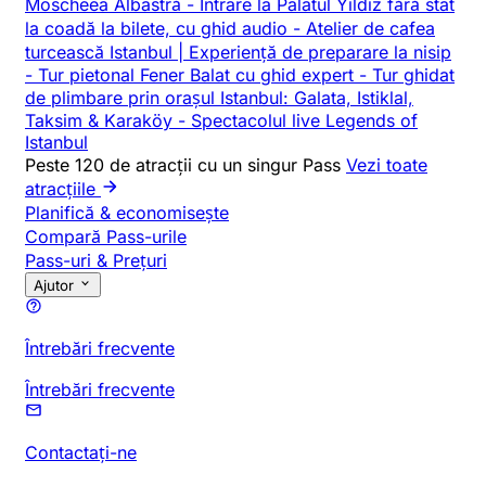
Moscheea Albastră
-
Intrare la Palatul Yildiz fără stat
la coadă la bilete, cu ghid audio
-
Atelier de cafea
turcească Istanbul | Experiență de preparare la nisip
-
Tur pietonal Fener Balat cu ghid expert
-
Tur ghidat
de plimbare prin orașul Istanbul: Galata, Istiklal,
Taksim & Karaköy
-
Spectacolul live Legends of
Istanbul
Peste 120 de atracții cu un singur Pass
Vezi toate
atracțiile
Planifică & economisește
Compară Pass-urile
Pass-uri & Prețuri
Ajutor
Întrebări frecvente
Întrebări frecvente
Contactați-ne