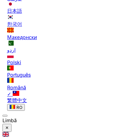
日本語
한국어
Македонски
اردو
Polski
Português
Română
✓
繁體中文
RO
Limbă