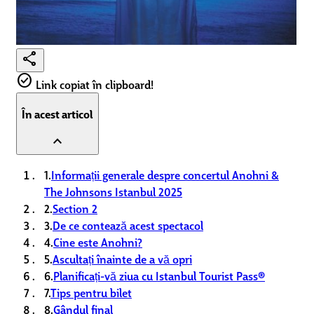
share
check_circle
Link copiat în clipboard!
În acest articol
expand_less
1.
Informații generale despre concertul Anohni &
The Johnsons Istanbul 2025
2.
Section 2
3.
De ce contează acest spectacol
4.
Cine este Anohni?
5.
Ascultați înainte de a vă opri
6.
Planificați-vă ziua cu Istanbul Tourist Pass®
7.
Tips pentru bilet
8.
Gândul final