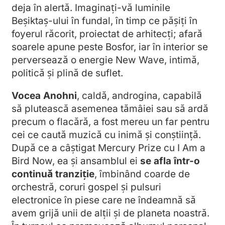
deja în alertă. Imaginați-vă luminile
Beşiktaș-ului în fundal, în timp ce pășiți în
foyerul răcorit, proiectat de arhitecți; afară
soarele apune peste Bosfor, iar în interior se
perversează o energie New Wave, intimă,
politică și plină de suflet.
Vocea Anohni
, caldă, androgina, capabilă
să plutească asemenea tămâiei sau să ardă
precum o flacără, a fost mereu un far pentru
cei ce caută muzică cu inimă și conștiință.
După ce a câștigat Mercury Prize cu I Am a
Bird Now, ea și ansamblul ei
se afla într-o
continuă tranziție
, îmbinând coarde de
orchestră, coruri gospel și pulsuri
electronice în piese care ne îndeamnă să
avem grijă unii de alții și de planeta noastră.