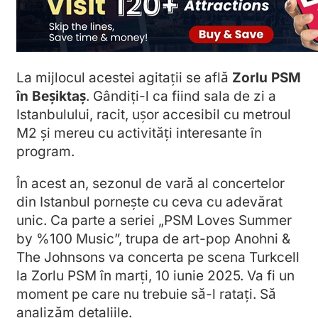
La mijlocul acestei agitații se află
Zorlu PSM
în Beşiktaş
. Gândiți-l ca fiind sala de zi a
Istanbulului, racit, ușor accesibil cu metroul
M2 și mereu cu activități interesante în
program.
În acest an, sezonul de vară al concertelor
din Istanbul pornește cu ceva cu adevărat
unic. Ca parte a seriei „PSM Loves Summer
by %100 Music”, trupa de art-pop Anohni &
The Johnsons va concerta pe scena Turkcell
la Zorlu PSM în marți, 10 iunie 2025. Va fi un
moment pe care nu trebuie să-l ratați. Să
analizăm detaliile.