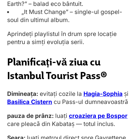
Earth?” – balad eco bântuit.
„It Must Change” – single-ul gospel-
soul din ultimul album.
Aprindeți playlistul în drum spre locație
pentru a simți evoluția serii.
Planificați-vă ziua cu
Istanbul Tourist Pass®
Dimineața:
evitați cozile la
Hagia-Sophia
și
Basilica Cistern
cu Pass-ul dumneavoastră
pauza de prânz:
luați
croaziera pe Bospor
care pleacă din Kabataș — totul inclus.
Seara:
luați metroul direct spre Gayrettepe,