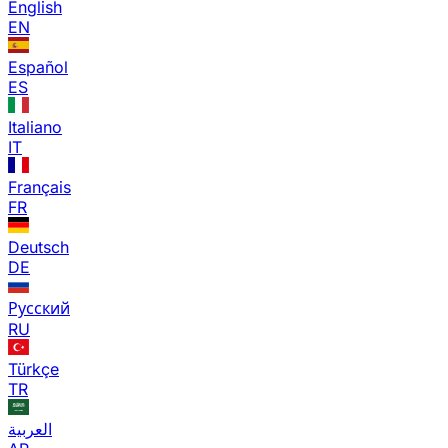
English
EN
Español
ES
Italiano
IT
Français
FR
Deutsch
DE
Русский
RU
Türkçe
TR
العربية