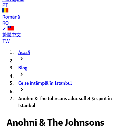
PT
Română
RO
✓
繁體中文
TW
Acasă
chevron_right
Blog
chevron_right
Ce se întâmplă în Istanbul
chevron_right
Anohni & The Johnsons aduc suflet și spirit în
Istanbul
Anohni & The Johnsons