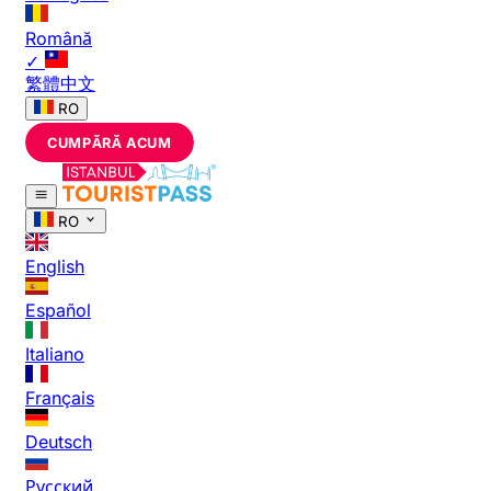
Română
✓
繁體中文
RO
CUMPĂRĂ ACUM
RO
English
Español
Italiano
Français
Deutsch
Русский