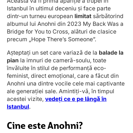
Aceasta va fi prima apariție a trupei în
Istanbul în ultimul deceniu și face parte
dintr-un turneu european
limitat
sărbătorind
albumul lui Anohni din 2023 My Back Was a
Bridge for You to Cross, alături de clasice
precum „Hope There’s Someone”.
Așteptați un set care variază de la
balade la
pian
la imnuri de cameră-soulu, toate
învăluite în stilul de performanță eco-
feminist, direct emoțional, care a făcut din
Anohni una dintre vocile cele mai captivante
ale generației sale. Amintiți-vă, în timpul
acestei vizite,
vedeți ce e pe lângă în
Istanbul
.
Cine este Anohni?