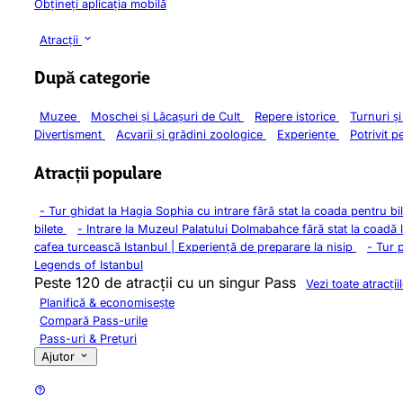
Obțineți aplicația mobilă
Atracții
După categorie
Muzee
Moschei și Lăcașuri de Cult
Repere istorice
Turnuri ș
Divertisment
Acvarii și grădini zoologice
Experiențe
Potrivit p
Atracții populare
-
Tur ghidat la Hagia Sophia cu intrare fără stat la coada pentru bi
bilete
-
Intrare la Muzeul Palatului Dolmabahce fără stat la coadă 
cafea turcească Istanbul | Experiență de preparare la nisip
-
Tur 
Legends of Istanbul
Peste 120 de atracții cu un singur Pass
Vezi toate atracții
Planifică & economisește
Compară Pass-urile
Pass-uri & Prețuri
Ajutor