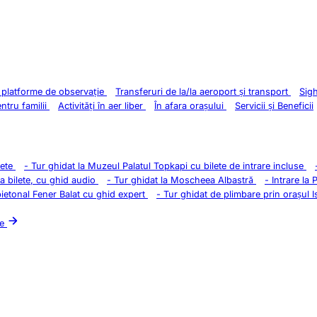
i platforme de observație
Transferuri de la/la aeroport și transport
Sig
entru familii
Activități în aer liber
În afara orașului
Servicii și Beneficii
lete
-
Tur ghidat la Muzeul Palatul Topkapi cu bilete de intrare incluse
la bilete, cu ghid audio
-
Tur ghidat la Moscheea Albastră
-
Intrare la 
pietonal Fener Balat cu ghid expert
-
Tur ghidat de plimbare prin orașul I
le