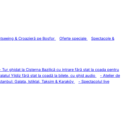
htseeing & Croazieră pe Bosfor
Oferte speciale
Spectacole &
-
Tur ghidat la Cisterna Bazilică cu intrare fără stat la coada pentru
Palatul Yildiz fără stat la coadă la bilete, cu ghid audio
-
Atelier de
stanbul: Galata, Istiklal, Taksim & Karaköy
-
Spectacolul live