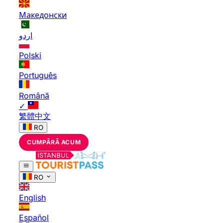
Македонски
اردو
Polski
Português
Română
✓
繁體中文
RO
CUMPĂRĂ ACUM
RO
English
Español