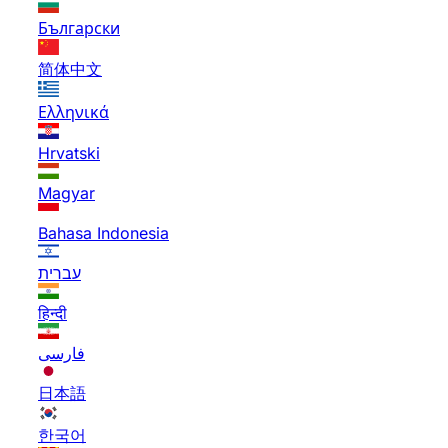
Български
简体中文
Ελληνικά
Hrvatski
Magyar
Bahasa Indonesia
עברית
हिन्दी
فارسی
日本語
한국어