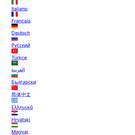
Italiano
Français
Deutsch
Русский
Türkçe
العربية
Български
简体中文
Ελληνικά
Hrvatski
Magyar