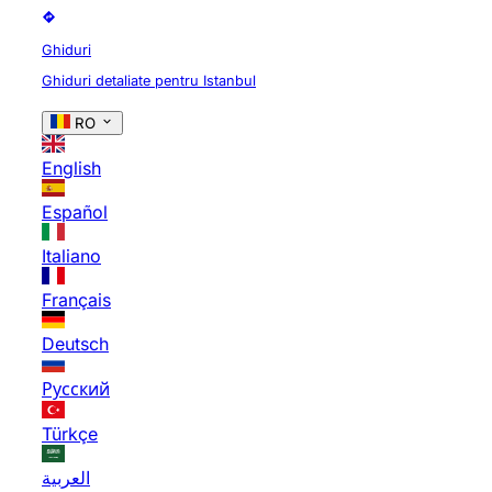
Ghiduri
Ghiduri detaliate pentru Istanbul
RO
English
Español
Italiano
Français
Deutsch
Русский
Türkçe
العربية