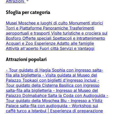
Attrazioni
Sfoglia per categoria
Musei
Moschee e luoghi di culto
Monumenti storici
Torri e Piattaforme Panoramiche
Trasferimenti
aeroportuali e trasporti
Visite turistiche e crociera sul
Bosforo
Offerte speciali
Spettacoli e Intrattenimento
Acquari e Zoo
Esperienze
Adatto alle famiglie
Attività all'aperto
Fuori città
Servizi e Vantaggi
Attrazioni popolari
-
Tour guidato di Hagia Sophia con ingresso salta-
fila alla biglietteria
-
Visita guidata al Museo del
Palazzo Topkapi con biglietti d'ingresso inclusi
-
Tour guidato della Cisterna Basilica con ingresso
salta-fila alla biglietteria
-
Ingresso al Museo del
Palazzo Dolmabahce Salta la Coda con Audioguida
-
Tour guidato della Moschea Blu
-
Ingresso a Yildiz
Palace salta-fila con audioguida
-
Workshop sul
caffè turco a Istanbul | Esperienza di preparazione