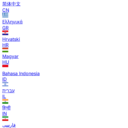
简体中文
CN
Ελληνικά
GR
Hrvatski
HR
Magyar
HU
Bahasa Indonesia
ID
עברית
IL
हिन्दी
IN
فارسی