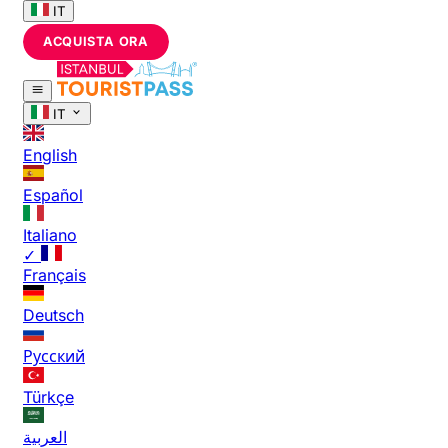
IT
ACQUISTA ORA
IT
English
Español
Italiano
✓
Français
Deutsch
Русский
Türkçe
العربية