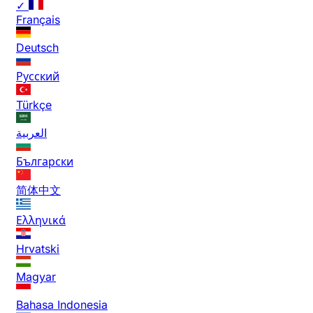
✓
Français
Deutsch
Русский
Türkçe
العربية
Български
简体中文
Ελληνικά
Hrvatski
Magyar
Bahasa Indonesia