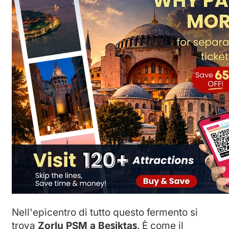
Nell'epicentro di tutto questo fermento si
trova
Zorlu PSM a Beşiktaş
. È come il