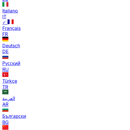
Italiano
IT
✓
Français
FR
Deutsch
DE
Русский
RU
Türkçe
TR
العربية
AR
Български
BG