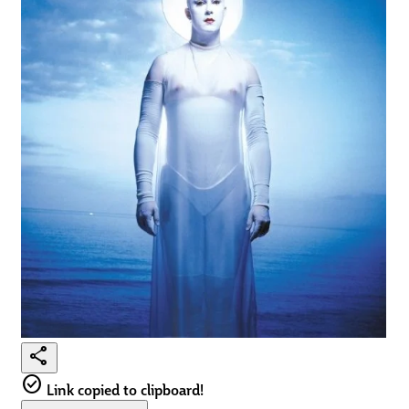
share
check_circle
Link copied to clipboard!