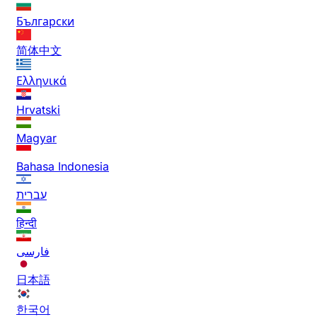
Български
简体中文
Ελληνικά
Hrvatski
Magyar
Bahasa Indonesia
עברית
हिन्दी
فارسی
日本語
한국어