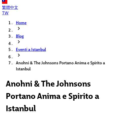
繁體中文
TW
Home
chevron_right
Blog
chevron_right
Eventi a Istanbul
chevron_right
Anohni & The Johnsons Portano Anima e Spirito a
Istanbul
Anohni & The Johnsons
Portano Anima e Spirito a
Istanbul