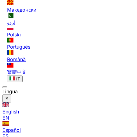
Македонски
اردو
Polski
Português
Română
繁體中文
IT
Lingua
English
EN
Español
ES