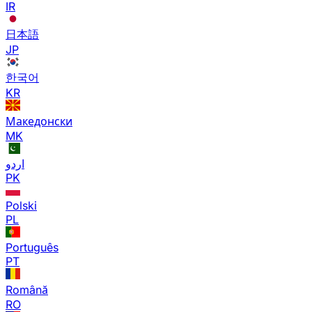
IR
日本語
JP
한국어
KR
Македонски
MK
اردو
PK
Polski
PL
Português
PT
Română
RO