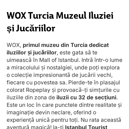
WOX Turcia Muzeul Iluziei
și Jucăriilor
WOX,
primul muzeu din Turcia dedicat
iluziilor și jucăriilor
, este gata să te
uimească în Mall of Istanbul. Intră într-o lume
a miracolului și nostalgiei, unde poți explora
o colecție impresionantă de jucării vechi,
fiecare cu povestea sa. Pierde-te în plasajul
colorat Ropeplay și provoacă-ți simțurile cu
iluziile din zona de
iluzii cu 32 de secțiuni
.
Este un loc în care punctele dintre realitate și
imaginație devin neclare, oferind o
experiență unică pentru toți. Nu rata această
aventură magică! Ia-ți
Istanbul Tourist