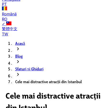
PT
Română
RO
✓
繁體中文
TW
Acasă
chevron_right
Blog
chevron_right
Sfaturi și Ghiduri
chevron_right
Cele mai distractive atracții din Istanbul
Cele mai distractive atracții
din Istanbul