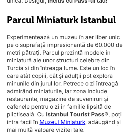
unică. Desigur,
inclus cu Pass-ul tău!
Parcul Miniaturk Istanbul
Experimentează un muzeu în aer liber unic
pe o suprafață impresionantă de 60.000 de
metri pătrați. Parcul prezintă modele în
miniatură ale unor structuri celebre din
Turcia și din întreaga lume. Este un loc în
care atât copiii, cât și adulții pot explora
minunile din jurul lor. Petrece o zi întreagă
admirând miniaturile, iar zona include
restaurante, magazine de suveniruri și
cafenele pentru o zi în familie lipsită de
plictiseală. Cu
Istanbul Tourist Pass®
, poți
intra facil în
Muzeul Miniaturk
, adăugând și
mai multă valoare vizitei tale.