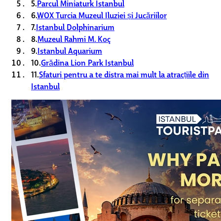
5.
Parcul Miniaturk Istanbul
6.
WOX Turcia Muzeul Iluziei și Jucăriilor
7.
Istanbul Dolphinarium
8.
Muzeul Rahmi M. Koç
9.
Istanbul Aquarium
10.
Grădina Lion Park Istanbul
11.
Sfaturi pentru a te distra mai mult la atracțiile din
Istanbul