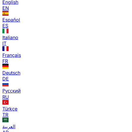
English
EN
Español
ES
Italiano
IT
Français
FR
Deutsch
DE
Русский
RU
Türkçe
TR
العربية