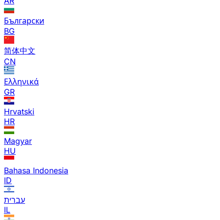
AR
Български
BG
简体中文
CN
Ελληνικά
GR
Hrvatski
HR
Magyar
HU
Bahasa Indonesia
ID
עברית
IL