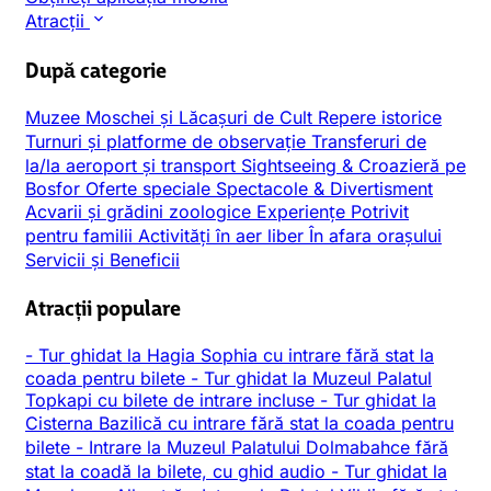
Atracții
După categorie
Muzee
Moschei și Lăcașuri de Cult
Repere istorice
Turnuri și platforme de observație
Transferuri de
la/la aeroport și transport
Sightseeing & Croazieră pe
Bosfor
Oferte speciale
Spectacole & Divertisment
Acvarii și grădini zoologice
Experiențe
Potrivit
pentru familii
Activități în aer liber
În afara orașului
Servicii și Beneficii
Atracții populare
-
Tur ghidat la Hagia Sophia cu intrare fără stat la
coada pentru bilete
-
Tur ghidat la Muzeul Palatul
Topkapi cu bilete de intrare incluse
-
Tur ghidat la
Cisterna Bazilică cu intrare fără stat la coada pentru
bilete
-
Intrare la Muzeul Palatului Dolmabahce fără
stat la coadă la bilete, cu ghid audio
-
Tur ghidat la