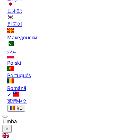
日本語
한국어
Македонски
اردو
Polski
Português
Română
✓
繁體中文
RO
Limbă