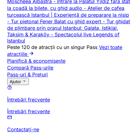
Moscheea Albastră
-
Intrare la Palatul Yildiz fără stat
la coadă la bilete, cu ghid audio
-
Atelier de cafea
turcească Istanbul | Experiență de preparare la nisip
-
Tur pietonal Fener Balat cu ghid expert
-
Tur ghidat
de plimbare prin orașul Istanbul: Galata, Istiklal,
Taksim & Karaköy
-
Spectacolul live Legends of
Istanbul
Peste 120 de atracții cu un singur Pass
Vezi toate
atracțiile
Planifică & economisește
Compară Pass-urile
Pass-uri & Prețuri
Ajutor
Întrebări frecvente
Întrebări frecvente
Contactați-ne