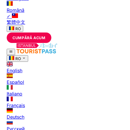
Română
✓
繁體中文
RO
CUMPĂRĂ ACUM
RO
English
Español
Italiano
Français
Deutsch
Русский