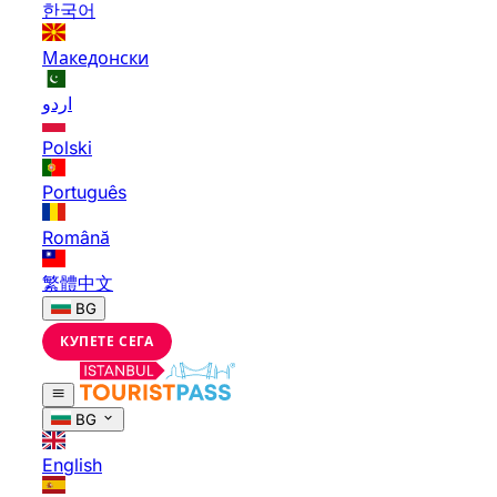
한국어
Македонски
اردو
Polski
Português
Română
繁體中文
BG
КУПЕТЕ СЕГА
BG
English