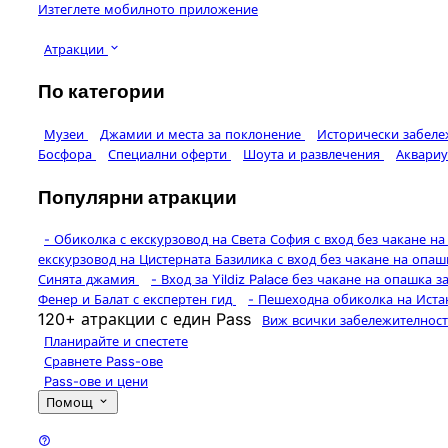
Изтеглете мобилното приложение
Атракции
По категории
Музеи
Джамии и места за поклонение
Исторически забел
Босфора
Специални оферти
Шоута и развлечения
Аквари
Популярни атракции
-
Обиколка с екскурзовод на Света София с вход без чакане н
екскурзовод на Цистерната Базилика с вход без чакане на опаш
Синята джамия
-
Вход за Yildiz Palace без чакане на опашка з
Фенер и Балат с експертен гид
-
Пешеходна обиколка на Истанбу
120+ атракции с един Pass
Виж всички забележителнос
Планирайте и спестете
Сравнете Pass-ове
Pass-ове и цени
Помощ