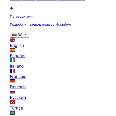
Пътеводители
Подробни пътеводители за Истанбул
BG
English
Español
Italiano
Français
Deutsch
Русский
Türkçe