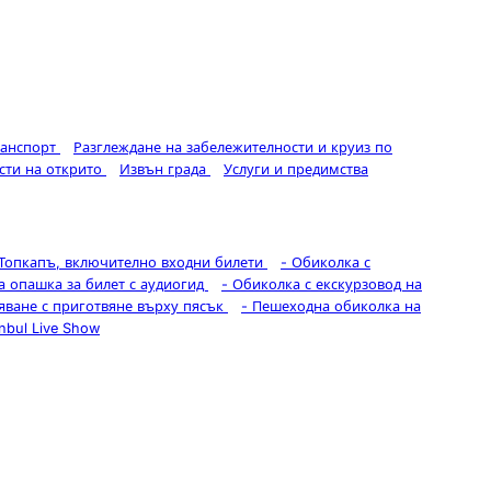
ранспорт
Разглеждане на забележителности и круиз по
сти на открито
Извън града
Услуги и предимства
 Топкапъ, включително входни билети
-
Обиколка с
а опашка за билет с аудиогид
-
Обиколка с екскурзовод на
вяване с приготвяне върху пясък
-
Пешеходна обиколка на
anbul Live Show