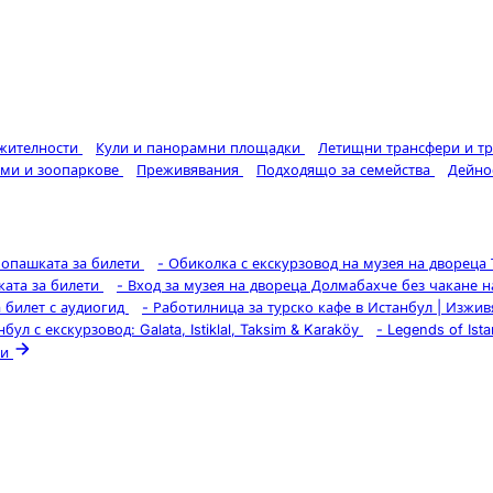
ежителности
Кули и панорамни площадки
Летищни трансфери и т
уми и зоопаркове
Преживявания
Подходящо за семейства
Дейно
а опашката за билети
-
Обиколка с екскурзовод на музея на двореца
ката за билети
-
Вход за музея на двореца Долмабахче без чакане н
а билет с аудиогид
-
Работилница за турско кафе в Истанбул | Изжи
л с екскурзовод: Galata, Istiklal, Taksim & Karaköy
-
Legends of Ist
ти