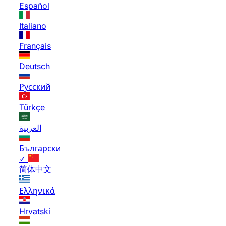
Español
Italiano
Français
Deutsch
Русский
Türkçe
العربية
Български
✓
简体中文
Ελληνικά
Hrvatski