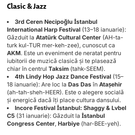
Clasic & Jazz
3rd Ceren Necipoğlu İstanbul
International Harp Festival
(13–18 ianuarie):
Găzduit la
Atatürk Cultural Center
(AH-ta-
turk kul-TUR mer-keh-zee), cunoscut ca
AKM
. Este un eveniment de neratat pentru
iubitorii de muzică clasică și te plasează
chiar în centrul
Taksim
(tahk-SEEM).
4th Lindy Hop Jazz Dance Festival
(15–
18 ianuarie): Are loc la
Das Das
în
Ataşehir
(ah-tah-sheh-HEER). Este o alegere socială
și energică dacă îți place cultura dansului.
Incore Festival İstanbul: Shaggy & Lvbel
C5
(31 ianuarie): Găzduit la
İstanbul
Congress Center
,
Harbiye
(har-BEE-yeh).