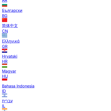
AR
Български
BG
简体中文
CN
Ελληνικά
GR
Hrvatski
HR
Magyar
HU
Bahasa Indonesia
ID
עברית
IL