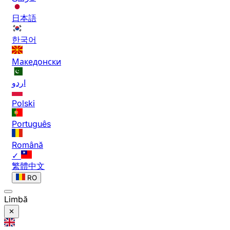
日本語
한국어
Македонски
اردو
Polski
Português
Română
✓
繁體中文
RO
Limbă