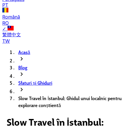
PT
Română
RO
✓
繁體中文
TW
Acasă
chevron_right
Blog
chevron_right
Sfaturi și Ghiduri
chevron_right
Slow Travel în İstanbul: Ghidul unui localnic pentru
explorare conștientă
Slow Travel în İstanbul: