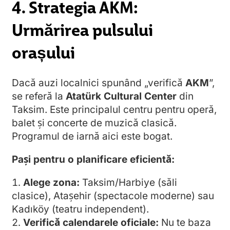
4. Strategia AKM:
Urmărirea pulsului
orașului
Dacă auzi localnici spunând „verifică
AKM
”,
se referă la
Atatürk Cultural Center
din
Taksim. Este principalul centru pentru operă,
balet și concerte de muzică clasică.
Programul de iarnă aici este bogat.
Pași pentru o planificare eficientă:
Alege zona:
Taksim/Harbiye (săli
clasice), Ataşehir (spectacole moderne) sau
Kadıköy (teatru independent).
Verifică calendarele oficiale:
Nu te baza