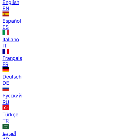
English
EN
Español
ES
Italiano
IT
Français
FR
Deutsch
DE
Русский
RU
Türkçe
TR
العربية