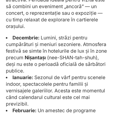
să combini un eveniment „ancoră” — un
concert, o reprezentație sau o expoziție —
cu timp relaxat de explorare în cartierele
orașului.
Decembrie:
Lumini, străzi pentru
cumpărături și meniuri sezoniere. Atmosfera
festivă se simte în hotelurile de lux și în zone
precum
Nişantaşı
(nee-SHAN-tah-shuh),
deși nu este o perioadă oficială de sărbători
publice.
Ianuarie:
Sezonul de vârf pentru scenele
indoor, spectacolele pentru familii și
vernisajele galeriilor. Acesta este momentul
când calendarul cultural este cel mai
previzibil.
Februarie:
Un amestec de programe