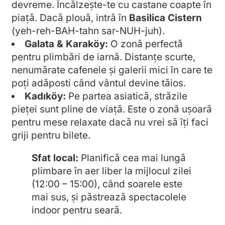
devreme. Încălzește-te cu castane coapte în
piață. Dacă plouă, intră în
Basilica Cistern
(yeh-reh-BAH-tahn sar-NUH-juh).
Galata & Karaköy:
O zonă perfectă
pentru plimbări de iarnă. Distanțe scurte,
nenumărate cafenele și galerii mici în care te
poți adăposti când vântul devine tăios.
Kadıköy:
Pe partea asiatică, străzile
pieței sunt pline de viață. Este o zonă ușoară
pentru mese relaxate dacă nu vrei să îți faci
griji pentru bilete.
Sfat local:
Planifică cea mai lungă
plimbare în aer liber la mijlocul zilei
(12:00 – 15:00), când soarele este
mai sus, și păstrează spectacolele
indoor pentru seară.