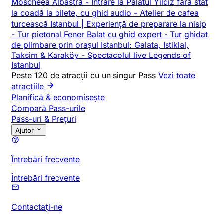
Moscheea Albastră
-
Intrare la Palatul Yildiz fără stat
la coadă la bilete, cu ghid audio
-
Atelier de cafea
turcească Istanbul | Experiență de preparare la nisip
-
Tur pietonal Fener Balat cu ghid expert
-
Tur ghidat
de plimbare prin orașul Istanbul: Galata, Istiklal,
Taksim & Karaköy
-
Spectacolul live Legends of
Istanbul
Peste 120 de atracții cu un singur Pass
Vezi toate
atracțiile
Planifică & economisește
Compară Pass-urile
Pass-uri & Prețuri
Ajutor
Întrebări frecvente
Întrebări frecvente
Contactați-ne