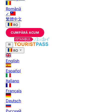
Română
✓
繁體中文
RO
CUMPĂRĂ ACUM
RO
English
Español
Italiano
Français
Deutsch
Русский