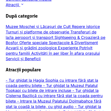
Atracții
După categorie
Muzee
Moschei și Lăcașuri de Cult
Repere istorice
Turnuri și platforme de observație
Transferuri de
la/la aeroport și transport
Sightseeing & Croazieră pe
Bosfor
Oferte speciale
Spectacole & Divertisment
Acvarii și grădini zoologice
Experiențe
Potrivit
pentru familii
Activități în aer liber
În afara orașului
Servicii și Beneficii
Atracții populare
-
Tur ghidat la Hagia Sophia cu intrare fără stat la
coada pentru bilete
-
Tur ghidat la Muzeul Palatul
Topkapi cu bilete de intrare incluse
-
Tur ghidat la
Cisterna Bazilică cu intrare fără stat la coada pentru
bilete
-
Intrare la Muzeul Palatului Dolmabahce fără
stat la coadă la bilete, cu ghid audio
-
Tur ghidat la