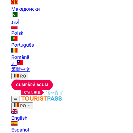
Македонски
اردو
Polski
Português
Română
✓
繁體中文
RO
CUMPĂRĂ ACUM
RO
English
Español