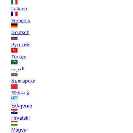
Italiano
Français
Deutsch
Русский
Türkçe
العربية
Български
简体中文
Ελληνικά
Hrvatski
Magyar