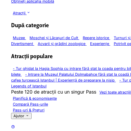
Obțineți aplicația mobilă
Atracții
După categorie
Muzee
Moschei și Lăcașuri de Cult
Repere istorice
Turnuri ș
Divertisment
Acvarii și grădini zoologice
Experiențe
Potrivit p
Atracții populare
-
Tur ghidat la Hagia Sophia cu intrare fără stat la coada pentru bi
bilete
-
Intrare la Muzeul Palatului Dolmabahce fără stat la coadă 
cafea turcească Istanbul | Experiență de preparare la nisip
-
Tur 
Legends of Istanbul
Peste 120 de atracții cu un singur Pass
Vezi toate atracții
Planifică & economisește
Compară Pass-urile
Pass-uri & Prețuri
Ajutor