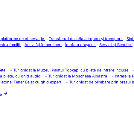
i platforme de observație
Transferuri de la/la aeroport și transport
Sig
entru familii
Activități în aer liber
În afara orașului
Servicii și Beneficii
lete
-
Tur ghidat la Muzeul Palatul Topkapi cu bilete de intrare incluse
la bilete, cu ghid audio
-
Tur ghidat la Moscheea Albastră
-
Intrare la 
pietonal Fener Balat cu ghid expert
-
Tur ghidat de plimbare prin orașul I
le