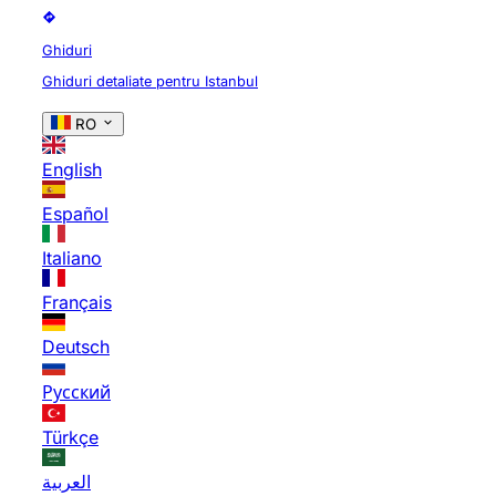
Ghiduri
Ghiduri detaliate pentru Istanbul
RO
English
Español
Italiano
Français
Deutsch
Русский
Türkçe
العربية