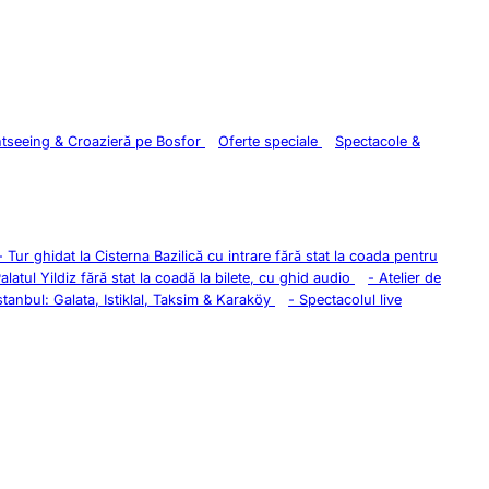
htseeing & Croazieră pe Bosfor
Oferte speciale
Spectacole &
-
Tur ghidat la Cisterna Bazilică cu intrare fără stat la coada pentru
Palatul Yildiz fără stat la coadă la bilete, cu ghid audio
-
Atelier de
stanbul: Galata, Istiklal, Taksim & Karaköy
-
Spectacolul live