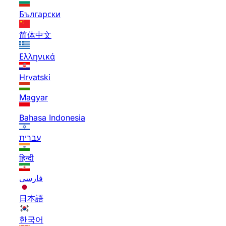
Български
简体中文
Ελληνικά
Hrvatski
Magyar
Bahasa Indonesia
עברית
हिन्दी
فارسی
日本語
한국어