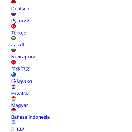
Deutsch
Русский
Türkçe
العربية
Български
简体中文
Ελληνικά
Hrvatski
Magyar
Bahasa Indonesia
עברית