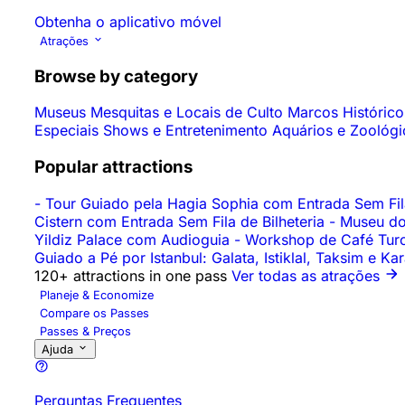
Obtenha o aplicativo móvel
Atrações
Browse by category
Museus
Mesquitas e Locais de Culto
Marcos Históric
Especiais
Shows e Entretenimento
Aquários e Zoológ
Popular attractions
-
Tour Guiado pela Hagia Sophia com Entrada Sem Fila
Cistern com Entrada Sem Fila de Bilheteria
-
Museu do
Yildiz Palace com Audioguia
-
Workshop de Café Turc
Guiado a Pé por Istanbul: Galata, Istiklal, Taksim e K
120+ attractions in one pass
Ver todas as atrações
Planeje & Economize
Compare os Passes
Passes & Preços
Ajuda
Perguntas Frequentes