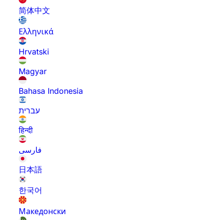
简体中文
Ελληνικά
Hrvatski
Magyar
Bahasa Indonesia
עברית
हिन्दी
فارسی
日本語
한국어
Македонски