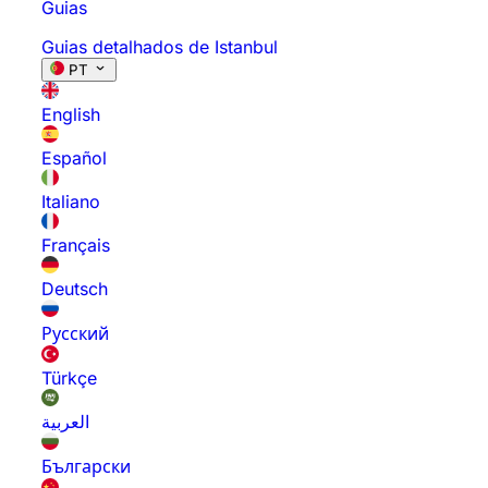
Guias
Guias detalhados de Istanbul
PT
English
Español
Italiano
Français
Deutsch
Русский
Türkçe
العربية
Български