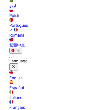
اردو
Polski
Português
✓
Română
繁體中文
PT
Language
English
Español
Italiano
Français