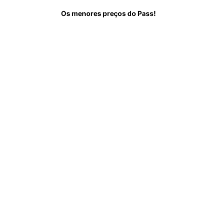
re
Saiba antes de ir
Perguntas Frequentes
Os menores preços do Pass!