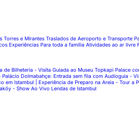
os
Torres e Mirantes
Traslados de Aeroporto e Transporte
Pa
icos
Experiências
Para toda a família
Atividades ao ar livre
 de Bilheteria
-
Visita Guiada ao Museu Topkapi Palace c
 Palácio Dolmabahçe: Entrada sem fila com Audioguia
-
Vi
o em Istambul | Experiência de Preparo na Areia
-
Tour a P
araköy
-
Show Ao Vivo Lendas de Istambul