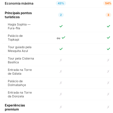
Economia máxima
43%
54%
Experiência Autêntica
Principais pontos
de Degustação de
2
3
turísticos
Cozinha Turca sob a
Ponte de Gálata
Hagia Sophia —
✓
✓
Fura-fila
Palácio de
Guia Áudio da
✓
✓
ou
Topkapi
Mesquita
Dolmabahce
Tour guiado pela
✓
✓
Mesquita Azul
Tour pela Cisterna
Bilhetes para o
✗
✗
Basílica
Museu da Igreja de
Chora e Audioguia
Entrada na Torre
✗
✗
de Gálata
Visita a Pé à Mesquita
Palácio de
✗
✗
de Suleymaniye com
Dolmabahçe
Audioguia
Entrada na Torre
✗
✗
da Donzela
Entrada sem fila para
Experiências
bilhetes na Fortaleza
✗
✗
premium
Rumeli com