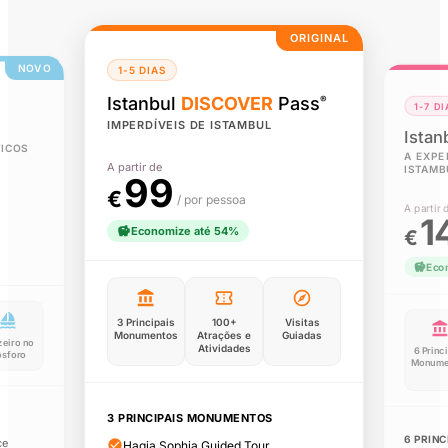
ORIGINAL
NOVO
1-5 DIAS
Istanbul
DISCOVER
Pass
®
1-7 DI
IMPERDÍVEIS DE ISTAMBUL
Istan
TICOS
A EXPE
A partir de
ISTAMB
99
€
/ por pessoa
A partir 
1
Economize até 54%
€
Eco
3 Principais
100+
Visitas
Monumentos
Atrações e
Guiadas
zeiro no
Atividades
6 Princ
ósforo
Monume
3 PRINCIPAIS MONUMENTOS
6 PRIN
ce
Hagia Sophia Guided Tour