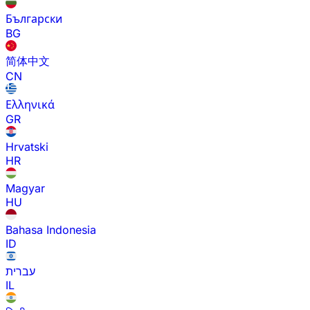
Български
BG
简体中文
CN
Ελληνικά
GR
Hrvatski
HR
Magyar
HU
Bahasa Indonesia
ID
עברית
IL