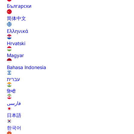
Български
简体中文
Ελληνικά
Hrvatski
Magyar
Bahasa Indonesia
עברית
हिन्दी
فارسی
日本語
한국어