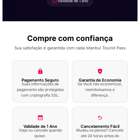
Validade de 1 ano
bilhetes no Pavilhão
Mecidiye de Beykoz
com audioguia
Guia Áudio do Museu
Compre com confiança
Adam Mickiewicz
Sua satisfação é garantida com cada Istanbul Tourist Pass
Visita a Pé ao Parque
Yildiz com Audioguia
Pagamento Seguro
Garantia de Economia
Bilhete de Entrada
Suas informações de
Se Você não economizar,
para a Experiência do
pagamento são protegidas
reembolsamos a
Museu do Robô de
com criptografia SSL.
diferença.
Istanbul
Bilhete de Entrada no
Museu da História da
Ciência e da
Validade de 1 Ano
Cancelamento Fácil
Tecnologia no Islão
Viaje ou cancele quando
Mudou os planos? Cancele
em Istambul com
quiser.
até 24 horas antes do
Audioguia