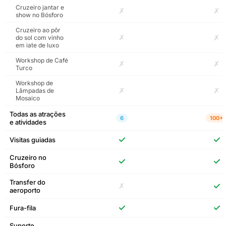
Audioguia
Cruzeiro jantar e
✗
✗
show no Bósforo
Entrada sem fila para
Cruzeiro ao pôr
o Museu do Palácio
✗
✗
do sol com vinho
de Beylerbeyi com
em iate de luxo
Audioguia
Workshop de Café
✗
✗
Turco
Cruzeiro turístico no
Corno de Ouro &
Workshop de
✗
✗
Lâmpadas de
Bósforo com
Mosaico
audioguia
Todas as atrações
6
100+
e atividades
Entrada sem fila para
bilhete no Museu das
✓
✓
Coleções do Palácio
Visitas guiadas
com Audioguia
Cruzeiro no
✓
✓
Bósforo
Bilhetes de Entrada
para o Museu do
Transfer do
✗
✓
Brinquedo de Balat
aeroporto
✓
✓
Fura-fila
Experiência de
Suporte