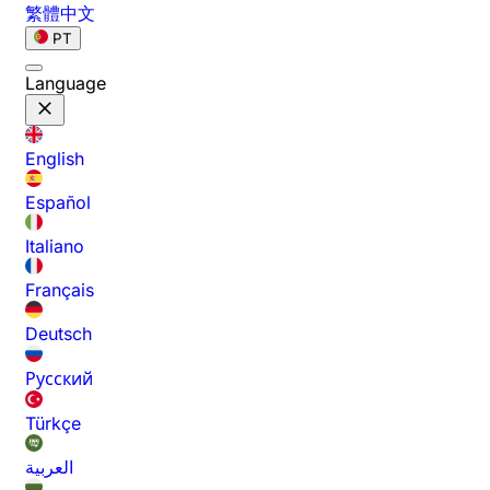
繁體中文
PT
Language
English
Español
Italiano
Français
Deutsch
Русский
Türkçe
العربية