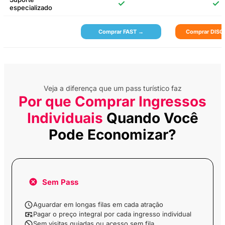
Sessão Fotográfica
✓
✓
especializado
em Estilo Otomano
Comprar FAST →
Comprar DIS
Bilhete de Entrada no
Museum of Illusions
Istanbul
Entrada no Zoo Lion
Veja a diferença que um pass turístico faz
Park
Por que Comprar Ingressos
Individuais
Quando Você
Excursão às Ilhas dos
Pode Economizar?
Príncipes com
Almoço
Bilhete de Barco Ida e
Volta para a Ilha de
Sem Pass
Buyukada com
Audioguia
Aguardar em longas filas em cada atração
Pagar o preço integral por cada ingresso individual
Bilhete de Barco Ida e
Volta para a Ilha de
Sem visitas guiadas ou acesso sem fila