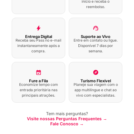
início e receba o
reembolso.
Visita a Pé à Mesquita
Eyup Sultan com
Audioguia
Entrega Digital
Suporte ao Vivo
Receba seu Pass no e-mail
Entre em contato ou ligue.
Passeio a Pé por
Pierre Loti com
instantaneamente após a
Disponível 7 dias por
Audioguia
compra.
semana.
Cruzeiro ao pôr do
sol no Corno de Ouro
e no Bósforo com
audioguia
Fure a Fila
Turismo Flexível
Economize tempo com
Planeje sua viagem com o
entrada prioritária nas
app multilíngue e chat ao
principais atrações.
vivo com especialistas.
Visita a pé ao Bazar
das Especiarias com
Audioguia
Tem mais perguntas?
Visite nossas Perguntas Frequentes →
Visita a pé à Mesquita
Fale Conosco →
de Ortakoy com
Audioguia