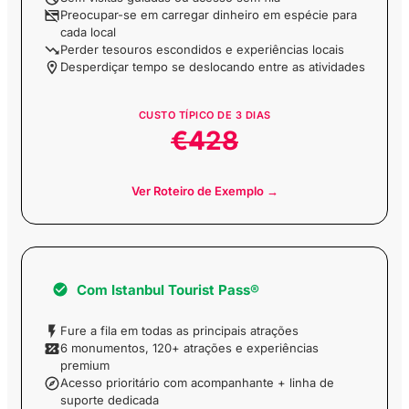
Heybeliada com
Preocupar-se em carregar dinheiro em espécie para
Audioguia
cada local
Perder tesouros escondidos e experiências locais
Desperdiçar tempo se deslocando entre as atividades
Passeio a Pé pela Ilha
de Kinaliada com
Audioguia
CUSTO TÍPICO DE
3
DIAS
€428
Passeio a Pé pela Ilha
de Burgazada com
Audioguia
Ver Roteiro de Exemplo →
Bilhete de Entrada no
ViaSea Aquarium
Com
Istanbul Tourist Pass®
Bilhete de Entrada no
Fure a fila em todas as principais atrações
ViaSea Theme Park
6 monumentos, 120+ atrações e experiências
premium
Acesso prioritário com acompanhante + linha de
Bilhete de Entrada
suporte dedicada
para Cruzeiro