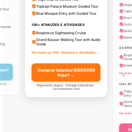
100+ Atrações e
×
Hagia
4
1
Atividades
Topkapi Palace Museum Guided Tour
d Tour
P
A
Topk
Blue Mosque Entry with Guided Tour
Blue 
Dolm
100+ ATRAÇÕES E ATIVIDADES
Entrada sem fila para
 Herbal
bilhetes no Palácio
Basil
Bosphorus Sightseeing Cruise
Yildiz com audioguia
Maid
Grand Bazaar Walking Tour with Audio
ting
Guide
4 EXPE
Ver todos os 100+ Atrações e Atividades →
Espetáculo ao Vivo
Bosph
Legends of Istanbul
Dinn
Break
Pass®
Comprar Istanbul DISCOVER
Ver todo
Pass® →
Bilhete de Entrada
para o Espetáculo
tânea ·
120+ A
Pagamento seguro · Entrega instantânea ·
dos Dervixes
Cancelamento fácil
Rodopiantes na
Yildi
Mansão Abud Efendi
Entry
Spice
Herba
Bilhete de Entrada no
Ver todo
Miradouro da Torre
de Camlica com
Audioguia
C