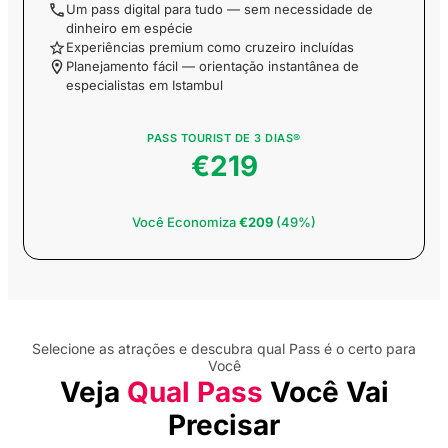
Um pass digital para tudo — sem necessidade de
Turístico no Bósforo
dinheiro em espécie
com Audioguia
Experiências premium como cruzeiro incluídas
Planejamento fácil — orientação instantânea de
Excursão de um dia a
especialistas em Istambul
Bursa e visita guiada
de compras
PASS TOURIST DE 3 DIAS®
€219
Bilhete de Entrada
para o Miradouro
Sapphire
Você Economiza
€209
(49%)
Entrada sem fila para
o Emaar Aquarium
and Underwater Zoo
Selecione as atrações e descubra qual Pass é o certo para
Bilhete de Entrada no
Você
Museu Beşiktaş JK
Veja
Qual Pass
Você Vai
Precisar
Excursão guiada de