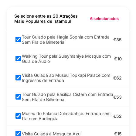
um dia ao Lago
Sapanca & Masukiye
Selecione entre as 20 Atrações
6 selecionados
Mais Populares de Istambul
Bilhete de Entrada
Flyzone Air Sports -
Torium
Tour Guiado pela Hagia Sophia com Entrada
€35
Sem Fila de Bilheteria
Bilhete de Entrada
Flyzone Air Sports -
Walking Tour pela Suleymaniye Mosque com
Rua Istiklal
€10
Guia de Áudio
Visita Guiada ao Museu Topkapi Palace com
Bilhete de Entrada
€62
Ingressos de Entrada
Flyzone Air Sports -
Mall of Istanbul
Tour Guiado pela Basilica Cistern com Entrada
€53
Sem Fila de Bilheteria
Bilhete de Entrada
Flyzone Air Sports -
Lens Istanbul
Museu do Palácio Dolmabahçe: Entrada sem
€52
fila com Audioguia
Bilhete de Entrada no
Visita Guiada à Mesquita Azul
€15