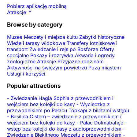
Pobierz aplikację mobilną
Atrakcje
Browse by category
Muzea
Meczety i miejsca kultu
Zabytki historyczne
Wieże i tarasy widokowe
Transfery lotniskowe i
transport
Zwiedzanie i rejs po Bosforze
Oferty
specjalne
Pokazy i rozrywka
Akwaria i ogrody
zoologiczne
Atrakcje
Przyjazne rodzinom
Aktywności na świeżym powietrzu
Poza miastem
Usługi i korzyści
Popular attractions
-
Zwiedzanie Hagia Sophia z przewodnikiem i
wejściem bez kolejki do kasy
-
Wycieczka z
przewodnikiem po Pałacu Topkapı z biletami wstępu
-
Basilica Cistern – zwiedzanie z przewodnikiem i
wejściem bez kolejki do kasy
-
Pałac Dolmabahçe –
wstęp bez kolejki do kasy z audioprzewodnikiem
-
Zwiedzanie Błękitnego Meczetu z przewodnikiem
-