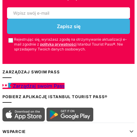
Zapisz się
Rejestrując się, wyrażasz zgodę na otrzymywanie aktualizacji e-
mail zgodnie z
polityką prywatności
Istanbul Tourist Pass®. Nie
sprzedajemy Twoich danych osobowych.
ZARZĄDZAJ SWOIM PASS
Zarządzaj swoim Pass
POBIERZ APLIKACJĘ ISTANBUL TOURIST PASS®
WSPARCIE