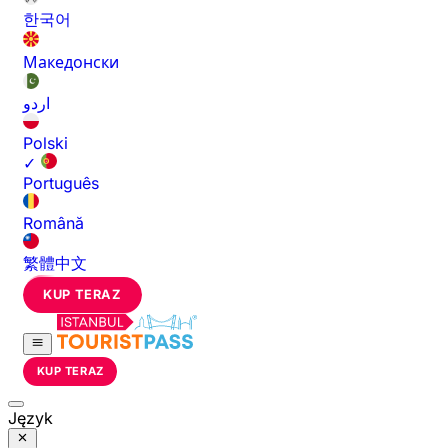
한국어
Македонски
اردو
Polski
✓
Português
Română
繁體中文
KUP TERAZ
KUP TERAZ
Język