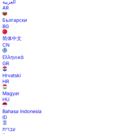
العربية
AR
Български
BG
简体中文
CN
Ελληνικά
GR
Hrvatski
HR
Magyar
HU
Bahasa Indonesia
ID
עברית