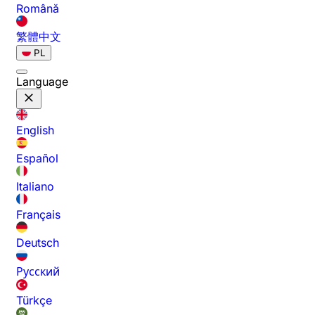
Română
繁體中文
PL
Language
English
Español
Italiano
Français
Deutsch
Русский
Türkçe