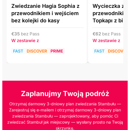
Zwiedzanie Hagia Sophia z
Wycieczka z
przewodnikiem i wejściem
przewodnikiem
bez kolejki do kasy
Topkapı z bile
€
35
bez Pass
€
62
bez Pass
W zestawie z
W zestawie z
FAST
DISCOVER
PRIME
FAST
DISCOVER
Zaplanujmy Twoją podróż
Otrzymaj darmowy 3-dniowy plan zwiedzania Stambułu —
Zarejestruj się e-mailem i otrzymaj darmowy 3-dniowy plan
zwiedzania Stambułu — zaprojektowany, aby pomóc Ci
zwiedzać Stambuł jak miejscowy — wysłany prosto na Twoją
skrzynkę.