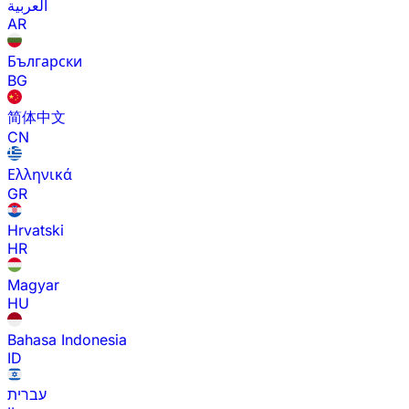
العربية
AR
Български
BG
简体中文
CN
Ελληνικά
GR
Hrvatski
HR
Magyar
HU
Bahasa Indonesia
ID
עברית