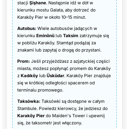
stacji
Şişhane
. Następnie idź w dół w
kierunku mostu Galata, aby dotrzeć do
Karaköy Pier w około 10–15 minut.
Autobus:
Wiele autobusów jadących w
kierunku
Eminönü
lub
Taksim
zatrzymuje się
w pobliżu Karaköy. Stamtąd podążaj za
znakami lub zapytaj o drogę do przystani.
Prom:
Jeśli przyjeżdżasz z azjatyckiej części
miasta, możesz popłynąć promem do Karaköy
z
Kadıköy
lub
Üsküdar
. Karaköy Pier znajduje
się w krótkiej odległości spacerem od
terminalu promowego.
Taksówka:
Taksówki są dostępne w całym
Stambule. Powiedz kierowcy, że jedziesz do
Karaköy Pier
do Maiden's Tower i upewnij
się, że taksometr jest włączony.