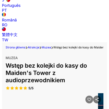
✓
Português
PT
Română
RO
繁體中文
TW
Strona główna
Atrakcje
Muzea
Wstęp bez kolejki do kasy do Maiden's
MUZEA
Wstęp bez kolejki do kasy do
Maiden's Tower z
audioprzewodnikiem
5/5