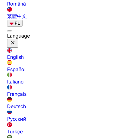
Română
繁體中文
PL
Language
English
Español
Italiano
Français
Deutsch
Русский
Türkçe