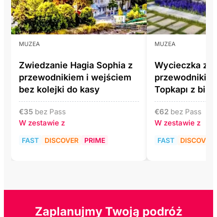
MUZEA
MUZEA
Zwiedzanie Hagia Sophia z
Wycieczka z
przewodnikiem i wejściem
przewodnikiem
bez kolejki do kasy
Topkapı z bile
€
35
bez Pass
€
62
bez Pass
W zestawie z
W zestawie z
FAST
DISCOVER
PRIME
FAST
DISCOVER
Zaplanujmy Twoją podróż