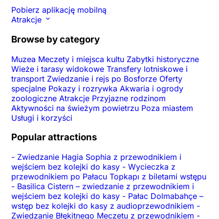
Pobierz aplikację mobilną
Atrakcje
Browse by category
Muzea
Meczety i miejsca kultu
Zabytki historyczne
Wieże i tarasy widokowe
Transfery lotniskowe i
transport
Zwiedzanie i rejs po Bosforze
Oferty
specjalne
Pokazy i rozrywka
Akwaria i ogrody
zoologiczne
Atrakcje
Przyjazne rodzinom
Aktywności na świeżym powietrzu
Poza miastem
Usługi i korzyści
Popular attractions
-
Zwiedzanie Hagia Sophia z przewodnikiem i
wejściem bez kolejki do kasy
-
Wycieczka z
przewodnikiem po Pałacu Topkapı z biletami wstępu
-
Basilica Cistern – zwiedzanie z przewodnikiem i
wejściem bez kolejki do kasy
-
Pałac Dolmabahçe –
wstęp bez kolejki do kasy z audioprzewodnikiem
-
Zwiedzanie Błękitnego Meczetu z przewodnikiem
-