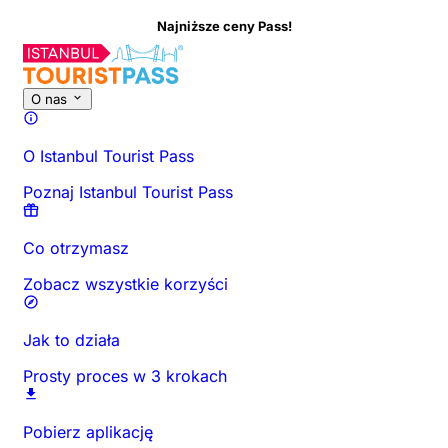
Najniższe ceny Pass!
O tej aktywności
Przegląd
Godziny i czas trwania
Wszystko o
O nas
O Istanbul Tourist Pass
Poznaj Istanbul Tourist Pass
Co otrzymasz
Zobacz wszystkie korzyści
Jak to działa
Prosty proces w 3 krokach
Pobierz aplikację