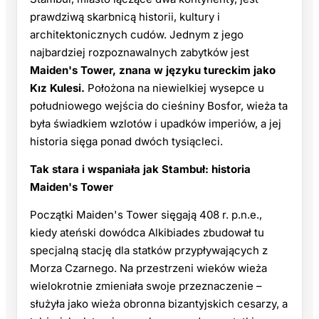
prawdziwą skarbnicą historii, kultury i
architektonicznych cudów. Jednym z jego
najbardziej rozpoznawalnych zabytków jest
Maiden's Tower, znana w języku tureckim jako
Kız Kulesi.
Położona na niewielkiej wysepce u
południowego wejścia do cieśniny Bosfor, wieża ta
była świadkiem wzlotów i upadków imperiów, a jej
historia sięga ponad dwóch tysiącleci.
Tak stara i wspaniała jak Stambuł: historia
Maiden's Tower
Początki Maiden's Tower sięgają 408 r. p.n.e.,
kiedy ateński dowódca Alkibiades zbudował tu
specjalną stację dla statków przypływających z
Morza Czarnego. Na przestrzeni wieków wieża
wielokrotnie zmieniała swoje przeznaczenie –
służyła jako wieża obronna bizantyjskich cesarzy, a