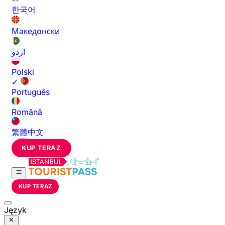
한국어
Македонски
اردو
Polski
✓
Português
Română
繁體中文
KUP TERAZ
KUP TERAZ
Język