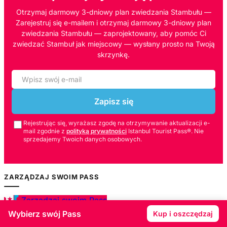
Otrzymaj darmowy 3-dniowy plan zwiedzania Stambułu —
Zarejestruj się e-mailem i otrzymaj darmowy 3-dniowy plan
zwiedzania Stambułu — zaprojektowany, aby pomóc Ci
zwiedzać Stambuł jak miejscowy — wysłany prosto na Twoją
skrzynkę.
Zapisz się
Rejestrując się, wyrażasz zgodę na otrzymywanie aktualizacji e-
mail zgodnie z
polityką prywatności
Istanbul Tourist Pass®. Nie
sprzedajemy Twoich danych osobowych.
ZARZĄDZAJ SWOIM PASS
Zarządzaj swoim Pass
Wybierz swój Pass
Kup i oszczędzaj
POBIERZ APLIKACJĘ ISTANBUL TOURIST PASS®