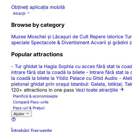
Obțineți aplicația mobilă
Atracții
Browse by category
Muzee
Moschei și Lăcașuri de Cult
Repere istorice
Tur
speciale
Spectacole & Divertisment
Acvarii și grădini
Popular attractions
-
Tur ghidat la Hagia Sophia cu acces fără stat la coad
intrare fără stat la coadă la bilete
-
Intrare fără stat l
la coadă la bilete la Yildiz Palace cu Ghid Audio
-
Atel
pietonal ghidat prin orașul Istanbul: Galata, Istiklal, 
120+ attractions in one pass
Vezi toate atracțiile
Planifică & economisește
Compară Pass-urile
Pass-uri & Prețuri
Ajutor
Întrebări frecvente