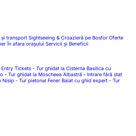
 și transport
Sightseeing & Croazieră pe Bosfor
Oferte
iber
În afara orașului
Servicii și Beneficii
 Entry Tickets
-
Tur ghidat la Cisterna Basilica cu
dio
-
Tur ghidat la Moscheea Albastră
-
Intrare fără stat
n Nisip
-
Tur pietonal Fener Balat cu ghid expert
-
Tur