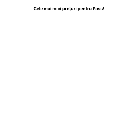
tul despre
De știut înainte de vizită
Întrebări frecvente
Cele mai mici prețuri pentru Pass!