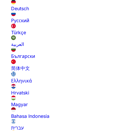
Deutsch
Русский
Türkçe
العربية
Български
简体中文
Ελληνικά
Hrvatski
Magyar
Bahasa Indonesia
עברית