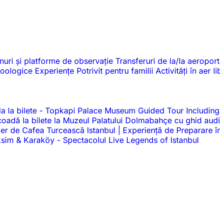
nuri și platforme de observație
Transferuri de la/la aeroport
 zoologice
Experiențe
Potrivit pentru familii
Activități în aer l
a la bilete
-
Topkapi Palace Museum Guided Tour Including
a coadă la bilete la Muzeul Palatului Dolmabahçe cu ghid au
ier de Cafea Turcească Istanbul | Experiență de Preparare î
Taksim & Karaköy
-
Spectacolul Live Legends of Istanbul