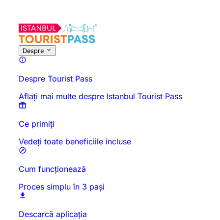
Despre această activitate
Prezentare generală
Ore și durată
To
Despre
Despre Tourist Pass
Aflați mai multe despre Istanbul Tourist Pass
Ce primiți
Vedeți toate beneficiile incluse
Cum funcționează
Proces simplu în 3 pași
Descarcă aplicația