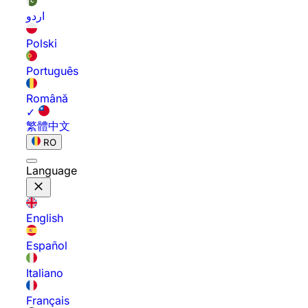
اردو
Polski
Português
Română
✓
繁體中文
RO
Language
English
Español
Italiano
Français