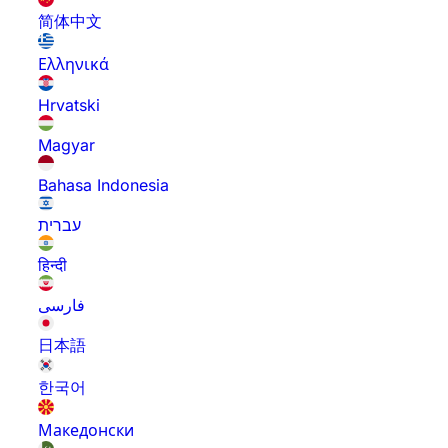
简体中文
Ελληνικά
Hrvatski
Magyar
Bahasa Indonesia
עברית
हिन्दी
فارسی
日本語
한국어
Македонски