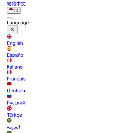
繁體中文
ID
Language
English
Español
Italiano
Français
Deutsch
Русский
Türkçe
العربية