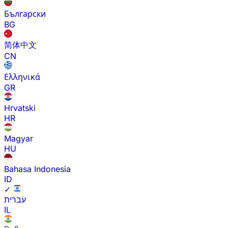
Български
BG
简体中文
CN
Ελληνικά
GR
Hrvatski
HR
Magyar
HU
Bahasa Indonesia
ID
✓
עברית
IL