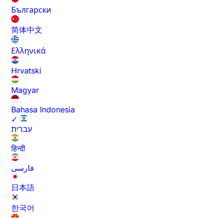
Български
简体中文
Ελληνικά
Hrvatski
Magyar
Bahasa Indonesia
✓
עברית
हिन्दी
فارسی
日本語
한국어