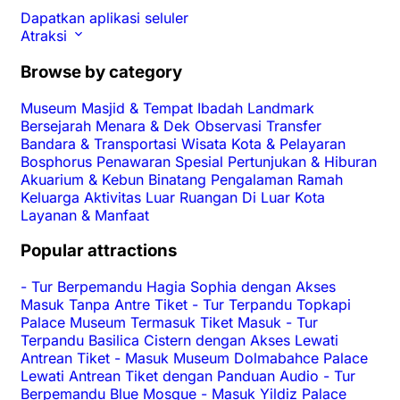
Dapatkan aplikasi seluler
Atraksi
Browse by category
Museum
Masjid & Tempat Ibadah
Landmark
Bersejarah
Menara & Dek Observasi
Transfer
Bandara & Transportasi
Wisata Kota & Pelayaran
Bosphorus
Penawaran Spesial
Pertunjukan & Hiburan
Akuarium & Kebun Binatang
Pengalaman
Ramah
Keluarga
Aktivitas Luar Ruangan
Di Luar Kota
Layanan & Manfaat
Popular attractions
-
Tur Berpemandu Hagia Sophia dengan Akses
Masuk Tanpa Antre Tiket
-
Tur Terpandu Topkapi
Palace Museum Termasuk Tiket Masuk
-
Tur
Terpandu Basilica Cistern dengan Akses Lewati
Antrean Tiket
-
Masuk Museum Dolmabahce Palace
Lewati Antrean Tiket dengan Panduan Audio
-
Tur
Berpemandu Blue Mosque
-
Masuk Yildiz Palace