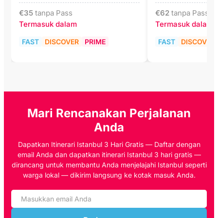
€
35
tanpa Pass
€
62
tanpa Pass
Termasuk dalam
Termasuk dalam
FAST
DISCOVER
PRIME
FAST
DISCOVER
Mari Rencanakan Perjalanan
Anda
Dapatkan Itinerari Istanbul 3 Hari Gratis — Daftar dengan
email Anda dan dapatkan itinerari Istanbul 3 hari gratis —
dirancang untuk membantu Anda menjelajahi Istanbul seperti
warga lokal — dikirim langsung ke kotak masuk Anda.