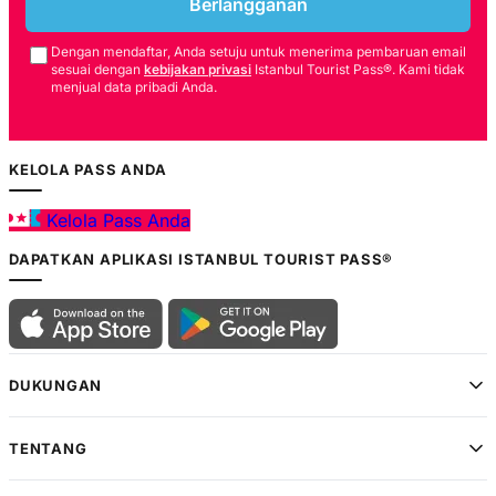
Berlangganan
Dengan mendaftar, Anda setuju untuk menerima pembaruan email
sesuai dengan
kebijakan privasi
Istanbul Tourist Pass®. Kami tidak
menjual data pribadi Anda.
KELOLA PASS ANDA
Kelola Pass Anda
DAPATKAN APLIKASI ISTANBUL TOURIST PASS®
DUKUNGAN
TENTANG