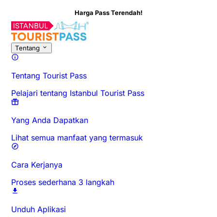
Harga Pass Terendah!
Tentang Aktivitas Ini
Ikhtisar
Waktu & Durasi
Tentang
Ketahui 
Tentang
Tentang Tourist Pass
Pelajari tentang Istanbul Tourist Pass
Yang Anda Dapatkan
Lihat semua manfaat yang termasuk
Cara Kerjanya
Proses sederhana 3 langkah
Unduh Aplikasi