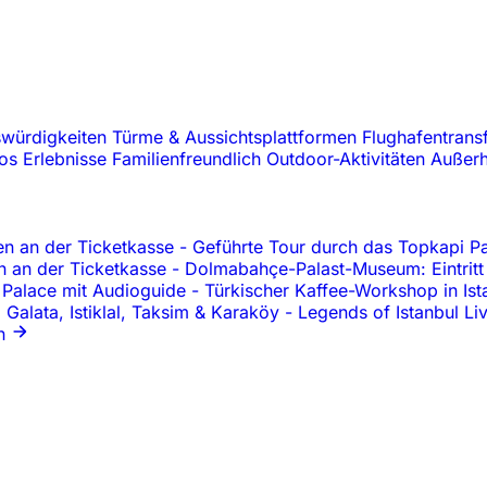
swürdigkeiten
Türme & Aussichtsplattformen
Flughafentrans
oos
Erlebnisse
Familienfreundlich
Outdoor-Aktivitäten
Außerh
en an der Ticketkasse
-
Geführte Tour durch das Topkapi Pa
en an der Ticketkasse
-
Dolmabahçe-Palast-Museum: Eintritt
z Palace mit Audioguide
-
Türkischer Kaffee-Workshop in Ist
 Galata, Istiklal, Taksim & Karaköy
-
Legends of Istanbul L
n