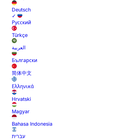
Deutsch
✓
Русский
Türkçe
العربية
Български
简体中文
Ελληνικά
Hrvatski
Magyar
Bahasa Indonesia
עברית