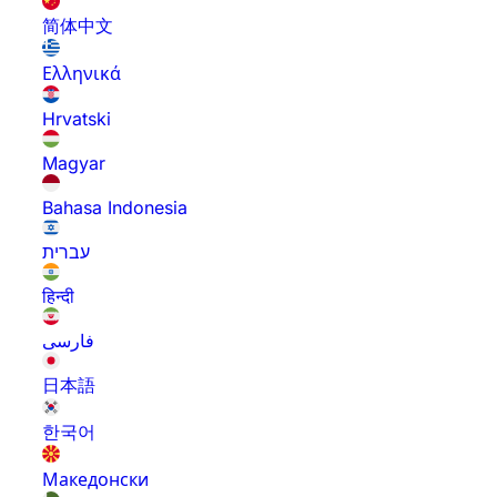
简体中文
Ελληνικά
Hrvatski
Magyar
Bahasa Indonesia
עברית
हिन्दी
فارسی
日本語
한국어
Македонски