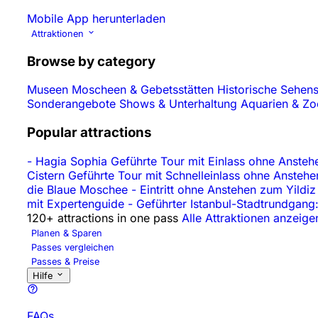
Mobile App herunterladen
Attraktionen
Browse by category
Museen
Moscheen & Gebetsstätten
Historische Sehen
Sonderangebote
Shows & Unterhaltung
Aquarien & Z
Popular attractions
-
Hagia Sophia Geführte Tour mit Einlass ohne Ansteh
Cistern Geführte Tour mit Schnelleinlass ohne Ansteh
die Blaue Moschee
-
Eintritt ohne Anstehen zum Yildi
mit Expertenguide
-
Geführter Istanbul-Stadtrundgang:
120+ attractions in one pass
Alle Attraktionen anzeige
Planen & Sparen
Passes vergleichen
Passes & Preise
Hilfe
FAQs