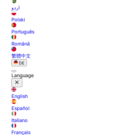
اردو
Polski
Português
Română
繁體中文
DE
Language
English
Español
Italiano
Français