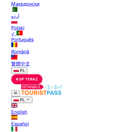
Македонски
اردو
Polski
✓
Português
Română
繁體中文
PL
KUP TERAZ
PL
English
Español