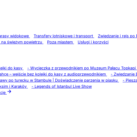
tarasy widokowe
Transfery lotniskowe i transport
Zwiedzanie i rejs po
 na świeżym powietrzu
Poza miastem
Usługi i korzyści
ejki do kasy
-
Wycieczka z przewodnikiem po Muzeum Pałacu Topkapi 
çe – wejście bez kolejki do kasy z audioprzewodnikiem
-
Zwiedzanie 
kawy po turecku w Stambule | Doświadczenie parzenia w piasku
-
Piesz
aksim i Karaköy
-
Legends of Istanbul Live Show
cje