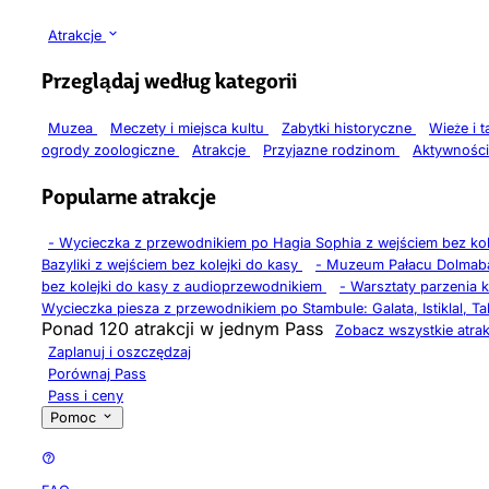
Atrakcje
Przeglądaj według kategorii
Muzea
Meczety i miejsca kultu
Zabytki historyczne
Wieże i 
ogrody zoologiczne
Atrakcje
Przyjazne rodzinom
Aktywności
Popularne atrakcje
-
Wycieczka z przewodnikiem po Hagia Sophia z wejściem bez kol
Bazyliki z wejściem bez kolejki do kasy
-
Muzeum Pałacu Dolmabah
bez kolejki do kasy z audioprzewodnikiem
-
Warsztaty parzenia 
Wycieczka piesza z przewodnikiem po Stambule: Galata, Istiklal, T
Ponad 120 atrakcji w jednym Pass
Zobacz wszystkie atrak
Zaplanuj i oszczędzaj
Porównaj Pass
Pass i ceny
Pomoc