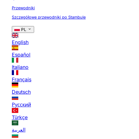
Przewodniki
Szczegółowe przewodniki po Stambule
PL
English
Español
Italiano
Français
Deutsch
Русский
Türkçe
العربية