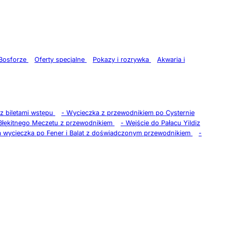
 Bosforze
Oferty specjalne
Pokazy i rozrywka
Akwaria i
z biletami wstępu
-
Wycieczka z przewodnikiem po Cysternie
Błękitnego Meczetu z przewodnikiem
-
Wejście do Pałacu Yildiz
a wycieczka po Fener i Balat z doświadczonym przewodnikiem
-