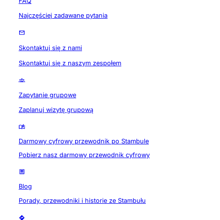
FAQ
Najczęściej zadawane pytania
Skontaktuj się z nami
Skontaktuj się z naszym zespołem
Zapytanie grupowe
Zaplanuj wizytę grupową
Darmowy cyfrowy przewodnik po Stambule
Pobierz nasz darmowy przewodnik cyfrowy
Blog
Porady, przewodniki i historie ze Stambułu