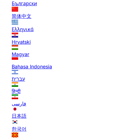
Български
简体中文
Ελληνικά
Hrvatski
Magyar
Bahasa Indonesia
עברית
हिन्दी
فارسی
日本語
한국어