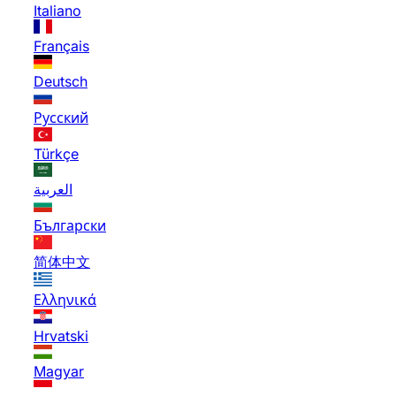
Italiano
Français
Deutsch
Русский
Türkçe
العربية
Български
简体中文
Ελληνικά
Hrvatski
Magyar