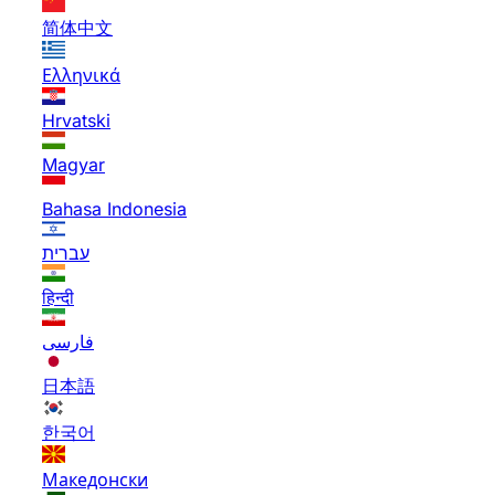
简体中文
Ελληνικά
Hrvatski
Magyar
Bahasa Indonesia
עברית
हिन्दी
فارسی
日本語
한국어
Македонски