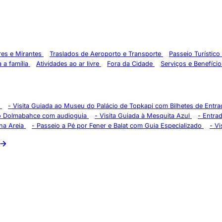
res e Mirantes
Traslados de Aeroporto e Transporte
Passeio Turístico
 a família
Atividades ao ar livre
Fora da Cidade
Serviços e Benefício
s
-
Visita Guiada ao Museu do Palácio de Topkapi com Bilhetes de Entra
io Dolmabahce com audioguia
-
Visita Guiada à Mesquita Azul
-
Entrad
na Areia
-
Passeio a Pé por Fener e Balat com Guia Especializado
-
Vi