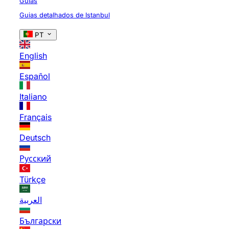
Guias
Guias detalhados de Istanbul
PT
English
Español
Italiano
Français
Deutsch
Русский
Türkçe
العربية
Български