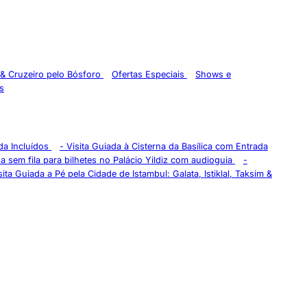
 & Cruzeiro pelo Bósforo
Ofertas Especiais
Shows e
s
da Incluídos
-
Visita Guiada à Cisterna da Basílica com Entrada
a sem fila para bilhetes no Palácio Yildiz com audioguia
-
sita Guiada a Pé pela Cidade de Istambul: Galata, Istiklal, Taksim &