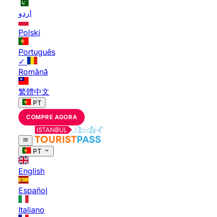
اردو
Polski
Português
✓
Română
繁體中文
PT
COMPRE AGORA
PT
English
Español
Italiano