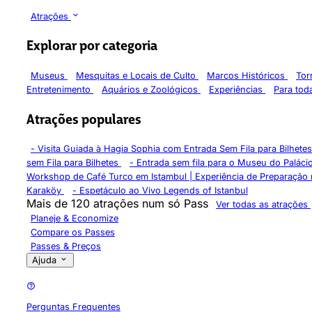
Atrações
Explorar por categoria
Museus
Mesquitas e Locais de Culto
Marcos Históricos
Tor
Entretenimento
Aquários e Zoológicos
Experiências
Para toda
Atrações populares
-
Visita Guiada à Hagia Sophia com Entrada Sem Fila para Bilhete
sem Fila para Bilhetes
-
Entrada sem fila para o Museu do Palác
Workshop de Café Turco em Istambul | Experiência de Preparação 
Karaköy
-
Espetáculo ao Vivo Legends of Istanbul
Mais de 120 atrações num só Pass
Ver todas as atrações
Planeje & Economize
Compare os Passes
Passes & Preços
Ajuda
Perguntas Frequentes