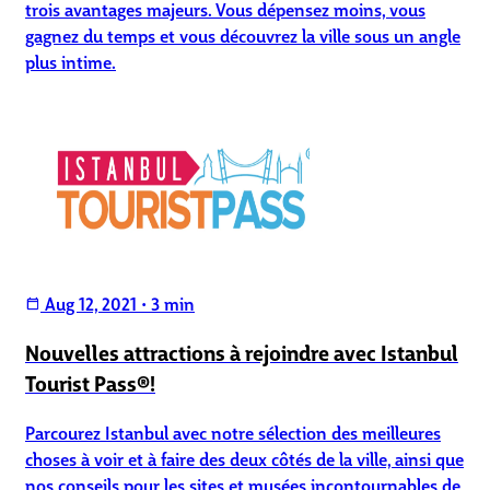
trois avantages majeurs. Vous dépensez moins, vous
gagnez du temps et vous découvrez la ville sous un angle
plus intime.
Aug 12, 2021
•
3 min
calendar_today
Nouvelles attractions à rejoindre avec Istanbul
Tourist Pass®!
Parcourez Istanbul avec notre sélection des meilleures
choses à voir et à faire des deux côtés de la ville, ainsi que
nos conseils pour les sites et musées incontournables de