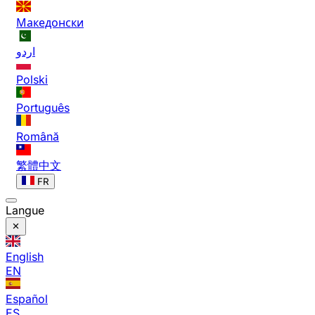
Македонски
اردو
Polski
Português
Română
繁體中文
FR
Langue
English
EN
Español
ES