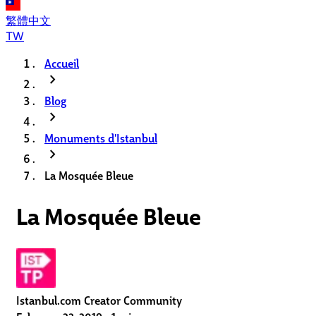
繁體中文
TW
Accueil
chevron_right
Blog
chevron_right
Monuments d'Istanbul
chevron_right
La Mosquée Bleue
La Mosquée Bleue
Istanbul.com Creator Community