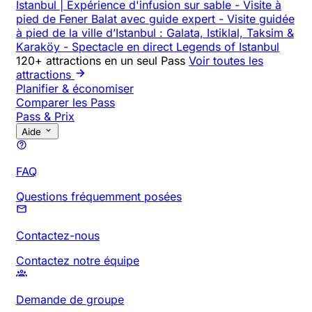
Istanbul | Expérience d'infusion sur sable
-
Visite à
pied de Fener Balat avec guide expert
-
Visite guidée
à pied de la ville d’Istanbul : Galata, Istiklal, Taksim &
Karaköy
-
Spectacle en direct Legends of Istanbul
120+ attractions en un seul Pass
Voir toutes les
attractions
Planifier & économiser
Comparer les Pass
Pass & Prix
Aide
FAQ
Questions fréquemment posées
Contactez-nous
Contactez notre équipe
Demande de groupe