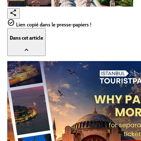
share
check_circle
Lien copié dans le presse-papiers !
Dans cet article
expand_less