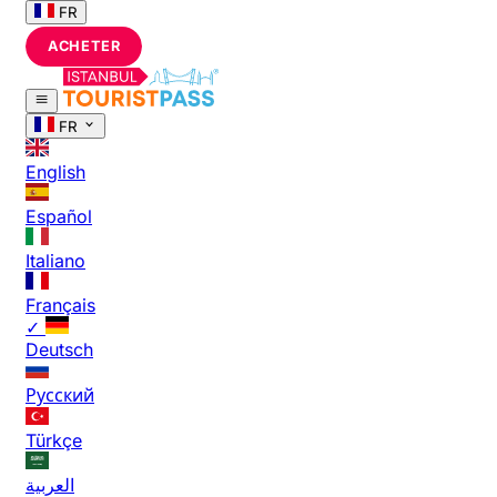
FR
ACHETER
FR
English
Español
Italiano
Français
✓
Deutsch
Русский
Türkçe
العربية