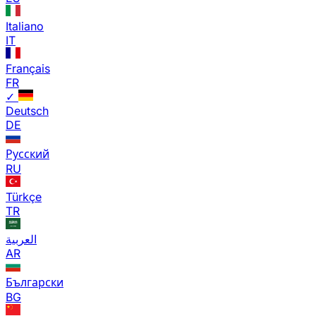
Italiano
IT
Français
FR
✓
Deutsch
DE
Русский
RU
Türkçe
TR
العربية
AR
Български
BG