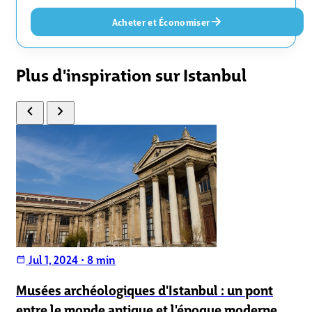
Acheter et Économiser
Plus d'inspiration sur Istanbul
chevron_left
chevron_right
Jul 1, 2024
•
8 min
calendar_today
Musées archéologiques d'Istanbul : un pont
entre le monde antique et l'époque moderne