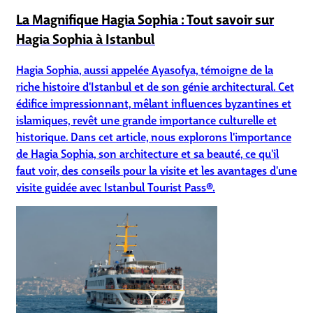
La Magnifique Hagia Sophia : Tout savoir sur
Hagia Sophia à Istanbul
Hagia Sophia, aussi appelée Ayasofya, témoigne de la
riche histoire d'Istanbul et de son génie architectural. Cet
édifice impressionnant, mêlant influences byzantines et
islamiques, revêt une grande importance culturelle et
historique. Dans cet article, nous explorons l'importance
de Hagia Sophia, son architecture et sa beauté, ce qu'il
faut voir, des conseils pour la visite et les avantages d'une
visite guidée avec Istanbul Tourist Pass®.