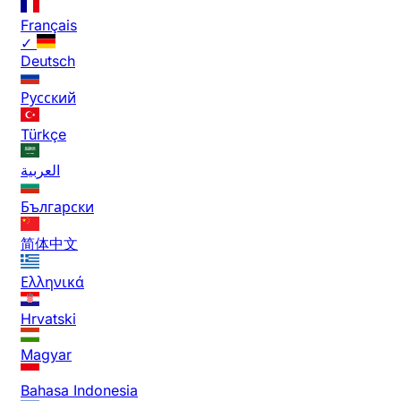
Français
✓
Deutsch
Русский
Türkçe
العربية
Български
简体中文
Ελληνικά
Hrvatski
Magyar
Bahasa Indonesia