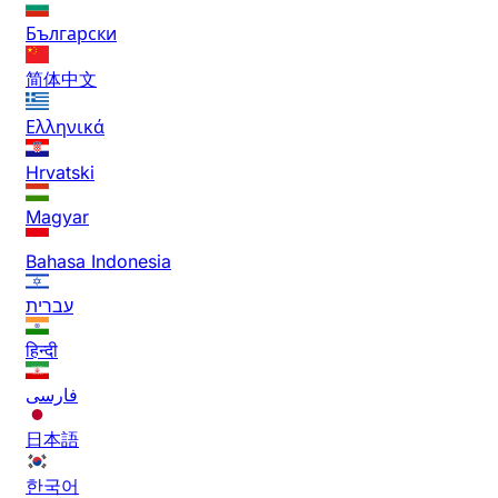
Български
简体中文
Ελληνικά
Hrvatski
Magyar
Bahasa Indonesia
עברית
हिन्दी
فارسی
日本語
한국어