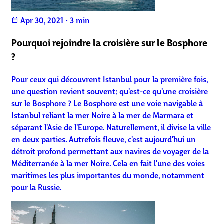
Apr 30, 2021
•
3 min
calendar_today
Pourquoi rejoindre la croisière sur le Bosphore
?
Pour ceux qui découvrent Istanbul pour la première fois,
une question revient souvent: qu'est-ce qu'une croisière
sur le Bosphore ? Le Bosphore est une voie navigable à
Istanbul reliant la mer Noire à la mer de Marmara et
séparant l'Asie de l'Europe. Naturellement, il divise la ville
en deux parties. Autrefois fleuve, c'est aujourd'hui un
détroit profond permettant aux navires de voyager de la
Méditerranée à la mer Noire. Cela en fait l'une des voies
maritimes les plus importantes du monde, notamment
pour la Russie.