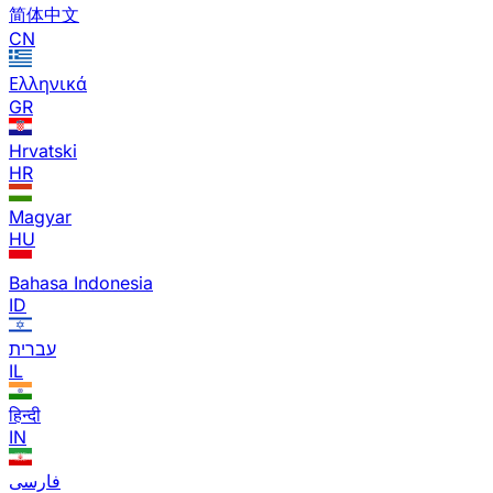
简体中文
CN
Ελληνικά
GR
Hrvatski
HR
Magyar
HU
Bahasa Indonesia
ID
עברית
IL
हिन्दी
IN
فارسی