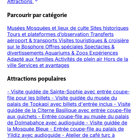
Attractions
Parcourir par catégorie
Musées
Mosquées et lieux de culte
Sites historiques
Tours et plateformes d’observation
Transferts
aéroport & transports
Visites touristiques & croisière
sur le Bosphore
Offres spéciales
Spectacles &
divertissements
Aquariums & Zoos
Expériences
Adapté aux familles
Activités de plein air
Hors de la
ville
Services et avantages
Attractions populaires
-
Visite guidée de Sainte-Sophie avec entrée coupe-
file pour les billets
-
Visite guidée du musée du
palais de Topkapi avec billets d'entrée inclus
-
Visite
guidée de la Citerne Basilique avec entrée coupe-file
aux guichets
-
Entrée coupe-file au musée du palais
de Dolmabahce avec audioguide
-
Visite guidée de
la Mosquée Bleue
-
Entrée coupe-file au palais de
Yildiz avec audioguide
-
Atelier de café turc à