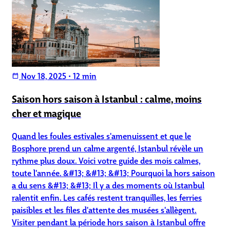
Nov 18, 2025
•
12 min
calendar_today
Saison hors saison à Istanbul : calme, moins
cher et magique
Quand les foules estivales s'amenuissent et que le
Bosphore prend un calme argenté, Istanbul révèle un
rythme plus doux. Voici votre guide des mois calmes,
toute l'année. &#13; &#13; &#13; Pourquoi la hors saison
a du sens &#13; &#13; Il y a des moments où Istanbul
ralentit enfin. Les cafés restent tranquilles, les ferries
paisibles et les files d'attente des musées s'allègent.
Visiter pendant la période hors saison à Istanbul offre