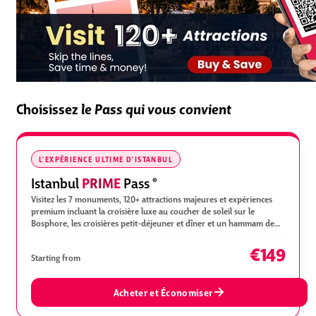
Choisissez
le Pass qui vous convient
L'EXPÉRIENCE ULTIME D'ISTANBUL
PRIME
Istanbul
Pass
®
Visitez les 7 monuments, 120+ attractions majeures et expériences
premium incluant la croisière luxe au coucher de soleil sur le
Bosphore, les croisières petit-déjeuner et dîner et un hammam de
luxe.
€149
Starting from
Acheter et Économiser