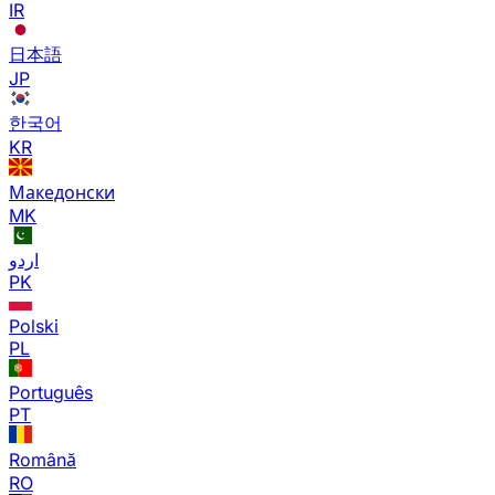
IR
日本語
JP
한국어
KR
Македонски
MK
اردو
PK
Polski
PL
Português
PT
Română
RO