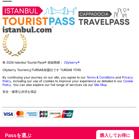
© 2026 Istanbul Tourist Pass®
登録商標：
Cityberry®
Cityberry TourismはTURSAB加盟社です
TURSAB
11745
By continuing your journey on our site, you agree to our
Terms & Conditions
and
Privacy
Policy
, including our use of cookies to improve your experience as detailed in our
Cookie
Policy
. You can also explore our full range of services via our
Site Map
.
安全・確実な決済を保証
Passを選ぶ
購入してお得に