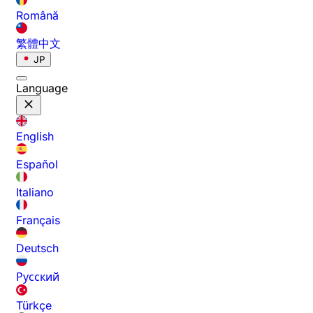
Română
繁體中文
JP
Language
English
Español
Italiano
Français
Deutsch
Русский
Türkçe