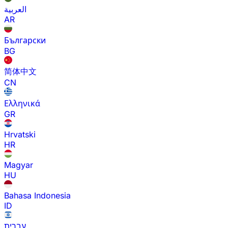
العربية
AR
Български
BG
简体中文
CN
Ελληνικά
GR
Hrvatski
HR
Magyar
HU
Bahasa Indonesia
ID
עברית