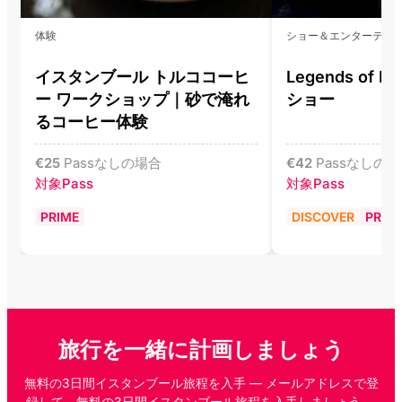
体験
ショー＆エンターテイ
イスタンブール トルココーヒ
Legends of I
ー ワークショップ｜砂で淹れ
ショー
るコーヒー体験
€
25
Passなしの場合
€
42
Passなしの
対象Pass
対象Pass
PRIME
DISCOVER
PRIM
旅行を一緒に計画しましょう
無料の3日間イスタンブール旅程を入手 — メールアドレスで登
録して、無料の3日間イスタンブール旅程を入手しましょう —