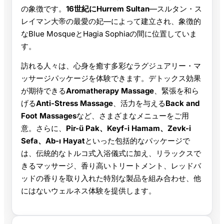
の象徴です。
16世紀にHurrem Sultan
—スルタン・ス
レイマン大帝の最愛の妃—によって建立され、象徴的
なBlue MosqueとHagia Sophiaの間に位置していま
す。
訪れる人々は、心身を癒す多彩なラグジュアリー・マ
ッサージパッケージを体験できます。デトックス効果
が期待できる
Aromatherapy Massage
、緊張を和ら
げる
Anti-Stress Massage
、活力を与える
Back and
Foot Massages
など、さまざまなメニューをご用
意。さらに、
Pir-ü Pak、Keyf-i Hamam、Zevk-i
Sefa、Ab-ı Hayat
といった包括的なパッケージで
は、伝統的なトルコ式入浴儀式に加え、リラックスで
きるマッサージ、香り高いトリートメント、レッドバ
ッドの香りを取り入れた特別な製品を組み合わせ、他
にはないウェルネス体験を提供します。