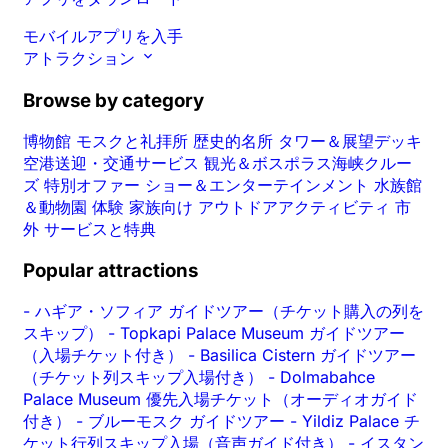
モバイルアプリを入手
アトラクション
Browse by category
博物館
モスクと礼拝所
歴史的名所
タワー＆展望デッキ
空港送迎・交通サービス
観光＆ボスポラス海峡クルー
ズ
特別オファー
ショー＆エンターテインメント
水族館
＆動物園
体験
家族向け
アウトドアアクティビティ
市
外
サービスと特典
Popular attractions
-
ハギア・ソフィア ガイドツアー（チケット購入の列を
スキップ）
-
Topkapi Palace Museum ガイドツアー
（入場チケット付き）
-
Basilica Cistern ガイドツアー
（チケット列スキップ入場付き）
-
Dolmabahce
Palace Museum 優先入場チケット（オーディオガイド
付き）
-
ブルーモスク ガイドツアー
-
Yildiz Palace チ
ケット行列スキップ入場（音声ガイド付き）
-
イスタン