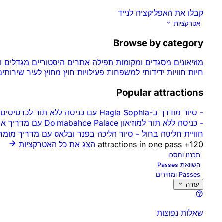
קבלו את האפליקציה לנייד
אטרקציות
Browse by category
מוזיאונים
מסגדים ומקומות תפילה
אתרים היסטוריים
מגדלים 
חיות
חוויות
ידידותי למשפחות
פעילויות חוץ
מחוץ לעיר
שירותים
Popular attractions
סיור מודרך ב-Hagia Sophia עם כניסה ללא תור לכרטיסים
-
כניסה ללא תור למוזיאון Dolmabahce Palace עם מדריך אודיו
-
סיור הליכה בפנר ובלאט עם מדריך מומ
-
חוויית חליטה בחול
הצג את כל האטרקציות
120+ attractions in one pass
תכננו וחסכו
השוואת Passes
Passes ומחירים
עזרה
שאלות נפוצות