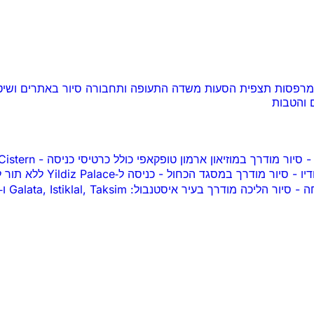
ומרפסות תצפית
הסעות משדה התעופה ותחבורה
סיור באתרים ושי
 והטבות
סיור מודרך עם כניסה ללא המת
-
סיור מודרך במוזיאון ארמון טופקאפי כולל כרטיסי כניסה
-
כניסה ל‑Yildiz Palace ללא תור לכרטיסים עם מדריך אודיו
-
סיור מודרך במסגד הכחול
-
סיור הליכה מודרך בעיר איסטנבול: Galata, Istiklal, Taksim ו‑Karaköy
-
חה