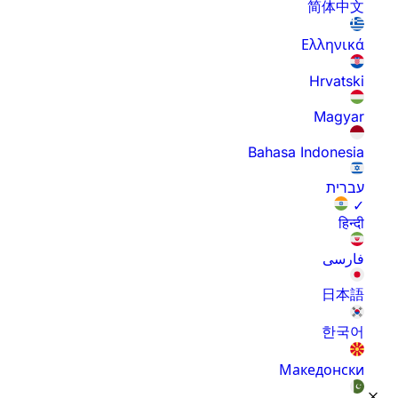
简体中文
Ελληνικά
Hrvatski
Magyar
Bahasa Indonesia
עברית
✓
हिन्दी
فارسی
日本語
한국어
Македонски