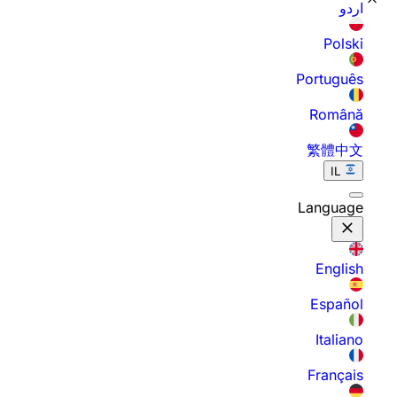
اردو
Polski
Português
Română
繁體中文
IL
Language
English
Español
Italiano
Français