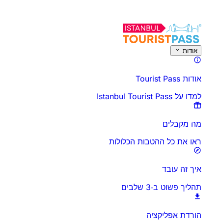
על פעילות זו
סקירה כללית
זמנים ומשך
הכל על
דע לפני שאתה הולך
שא
אודות
אודות Tourist Pass
למדו על Istanbul Tourist Pass
מה מקבלים
ראו את כל ההטבות הכלולות
איך זה עובד
תהליך פשוט ב‑3 שלבים
הורדת אפליקציה