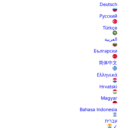
Deutsch
Русский
Türkçe
العربية
Български
简体中文
Ελληνικά
Hrvatski
Magyar
Bahasa Indonesia
עברית
✓