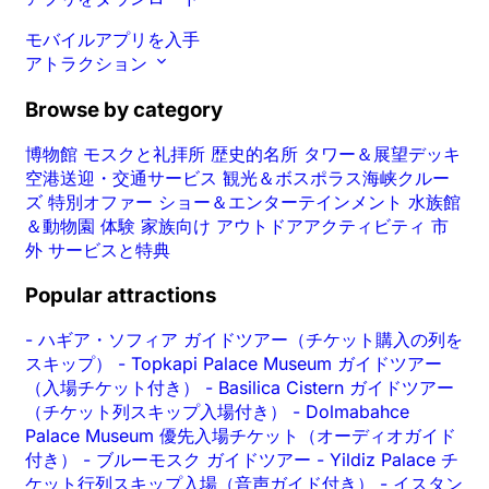
モバイルアプリを入手
アトラクション
Browse by category
博物館
モスクと礼拝所
歴史的名所
タワー＆展望デッキ
空港送迎・交通サービス
観光＆ボスポラス海峡クルー
ズ
特別オファー
ショー＆エンターテインメント
水族館
＆動物園
体験
家族向け
アウトドアアクティビティ
市
外
サービスと特典
Popular attractions
-
ハギア・ソフィア ガイドツアー（チケット購入の列を
スキップ）
-
Topkapi Palace Museum ガイドツアー
（入場チケット付き）
-
Basilica Cistern ガイドツアー
（チケット列スキップ入場付き）
-
Dolmabahce
Palace Museum 優先入場チケット（オーディオガイド
付き）
-
ブルーモスク ガイドツアー
-
Yildiz Palace チ
ケット行列スキップ入場（音声ガイド付き）
-
イスタン