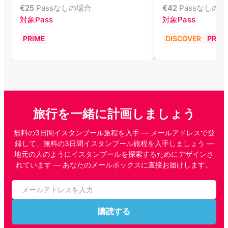
€
25
Passなしの場合
€
42
Passなしの
対象Pass
対象Pass
PRIME
DISCOVER
PRIM
旅行を一緒に計画しましょう
無料の3日間イスタンブール旅程を入手 — メールアドレスで登
録して、無料の3日間イスタンブール旅程を入手しましょう —
地元の人のようにイスタンブールを探索するためにデザインさ
れています — あなたのメールボックスに直接お届けします。
購読する