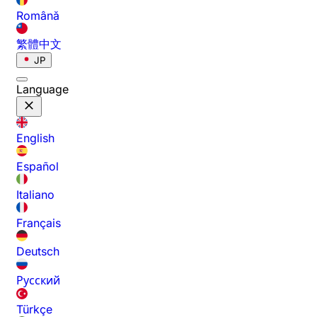
Română
繁體中文
JP
Language
English
Español
Italiano
Français
Deutsch
Русский
Türkçe