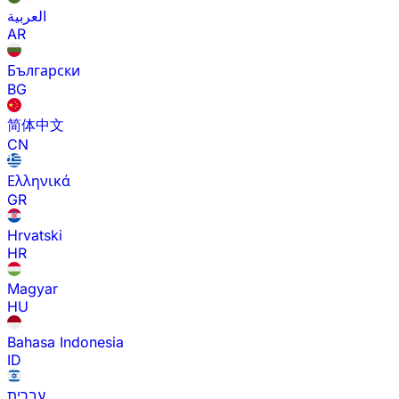
العربية
AR
Български
BG
简体中文
CN
Ελληνικά
GR
Hrvatski
HR
Magyar
HU
Bahasa Indonesia
ID
עברית