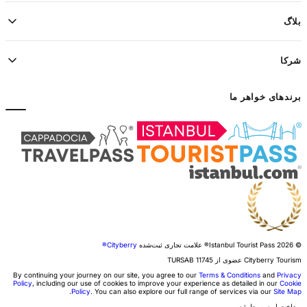
بلاگ
شرکا
برندهای خواهر ما
© 2026 Istanbul Tourist Pass®
علامت تجاری ثبت‌شده
Cityberry®
Cityberry Tourism عضوی از
11745
TURSAB
By continuing your journey on our site, you agree to our
Terms & Conditions
and
Privacy
Policy
, including our use of cookies to improve your experience as detailed in our
Cookie
.
Policy
. You can also explore our full range of services via our
Site Map
پرداخت امن و مطمئن