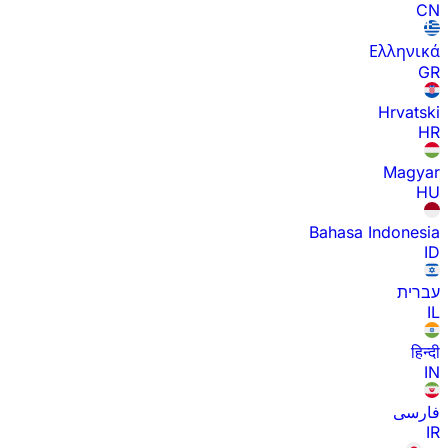
CN
Ελληνικά
GR
Hrvatski
HR
Magyar
HU
Bahasa Indonesia
ID
עברית
IL
हिन्दी
IN
فارسی
IR