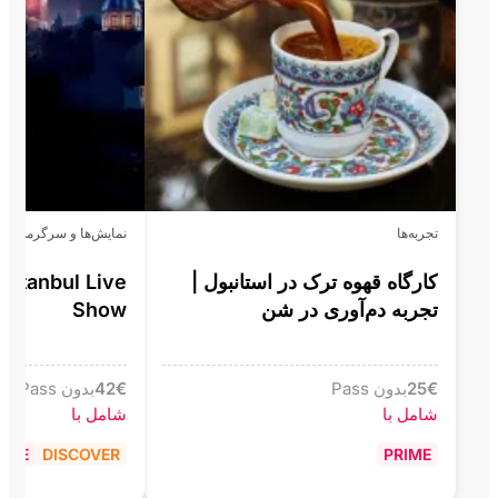
تجربه‌ها
نمایش‌ها و سرگرمی
کارگاه قهوه ترک در استانبول |
Istanbul Live
تجربه دم‌آوری در شن
Show
€
25
بدون Pass
€
42
بدون Pass
شامل با
شامل با
RIME
DISCOVER
PRIME