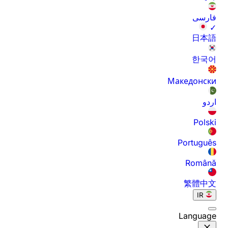
فارسی
✓
日本語
한국어
Македонски
اردو
Polski
Português
Română
繁體中文
IR
Language