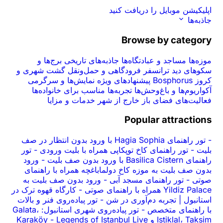
اپلیکیشن موبایل را دریافت کنید
جاذبه‌ها
Browse by category
موزه‌ها
مساجد و عبادتگاه‌ها
جاذبه‌های تاریخی
برج‌ها و
سکوهای دید
ترانسفر فرودگاهی و حمل‌ونقل
گشت شهری و
کروز Bosphorus
پیشنهادهای ویژه
نمایش‌ها و سرگرمی
آکواریوم‌ها و باغ‌وحش‌ها
تجربه‌ها
مناسب برای خانواده‌ها
فعالیت‌های فضای باز
خارج از شهر
خدمات و مزایا
Popular attractions
-
تور راهنمای Hagia Sophia با ورود بدون انتظار در صف
بلیت
-
تور راهنمای کاخ توپکاپی همراه با بلیت ورودی
-
تور
راهنمای Basilica Cistern با ورود بدون صف بلیت
-
ورود
بدون صف بلیت به موزه کاخ دولما‌باغچه همراه با راهنمای
صوتی
-
تور راهنمای مسجد آبی
-
ورود بدون صف بلیت به
Yildiz Palace همراه با راهنمای صوتی
-
کارگاه قهوه ترک در
استانبول | تجربه دم‌آوری در شن
-
تور پیاده‌روی فنر و بالات
با راهنمای متخصص
-
تور پیاده‌روی شهری استانبول: Galata،
Istiklal، Taksim و Karaköy
Legends of Istanbul Live
-