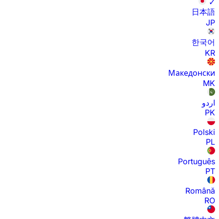
✓
日本語
JP
한국어
KR
Македонски
MK
اردو
PK
Polski
PL
Português
PT
Română
RO