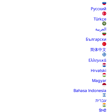
Русский
Türkçe
العربية
Български
简体中文
Ελληνικά
Hrvatski
Magyar
Bahasa Indonesia
עברית
हिन्दी