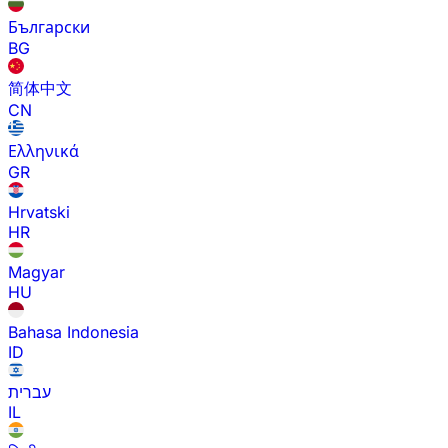
Български
BG
简体中文
CN
Ελληνικά
GR
Hrvatski
HR
Magyar
HU
Bahasa Indonesia
ID
עברית
IL