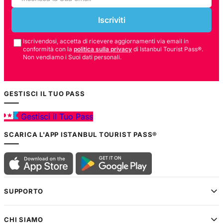
Iscriviti
Iscrivendosi, accetta di ricevere aggiornamenti via email in
conformità con la
politica sulla privacy
di Istanbul Tourist Pass®.
Non vendiamo i Suoi dati personali.
GESTISCI IL TUO PASS
Gestisci il Tuo Pass
SCARICA L'APP ISTANBUL TOURIST PASS®
SUPPORTO
CHI SIAMO