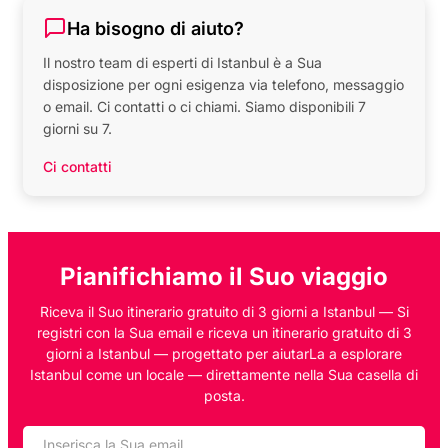
Ha bisogno di aiuto?
Il nostro team di esperti di Istanbul è a Sua
disposizione per ogni esigenza via telefono, messaggio
o email. Ci contatti o ci chiami. Siamo disponibili 7
giorni su 7.
Ci contatti
Pianifichiamo il Suo viaggio
Riceva il Suo itinerario gratuito di 3 giorni a Istanbul — Si
registri con la Sua email e riceva un itinerario gratuito di 3
giorni a Istanbul — progettato per aiutarLa a esplorare
Istanbul come un locale — direttamente nella Sua casella di
posta.