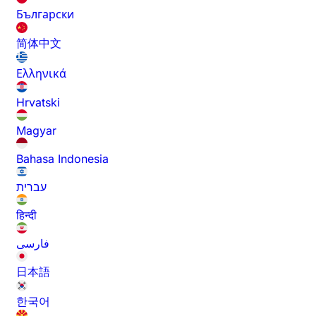
Български
简体中文
Ελληνικά
Hrvatski
Magyar
Bahasa Indonesia
עברית
हिन्दी
فارسی
日本語
한국어