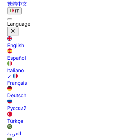
繁體中文
IT
Language
English
Español
Italiano
✓
Français
Deutsch
Русский
Türkçe
العربية