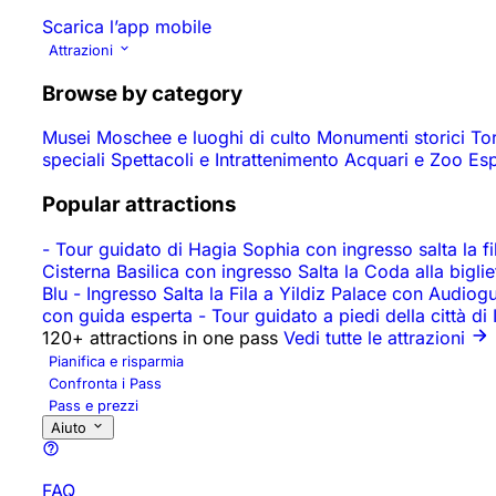
Scarica l’app mobile
Attrazioni
Browse by category
Musei
Moschee e luoghi di culto
Monumenti storici
To
speciali
Spettacoli e Intrattenimento
Acquari e Zoo
Es
Popular attractions
-
Tour guidato di Hagia Sophia con ingresso salta la fila
Cisterna Basilica con ingresso Salta la Coda alla biglie
Blu
-
Ingresso Salta la Fila a Yildiz Palace con Audiog
con guida esperta
-
Tour guidato a piedi della città di
120+ attractions in one pass
Vedi tutte le attrazioni
Pianifica e risparmia
Confronta i Pass
Pass e prezzi
Aiuto
FAQ