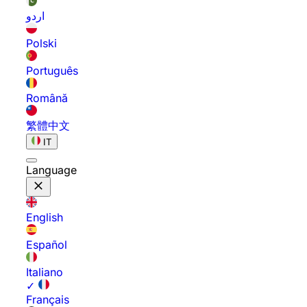
اردو
Polski
Português
Română
繁體中文
IT
Language
English
Español
Italiano
✓
Français