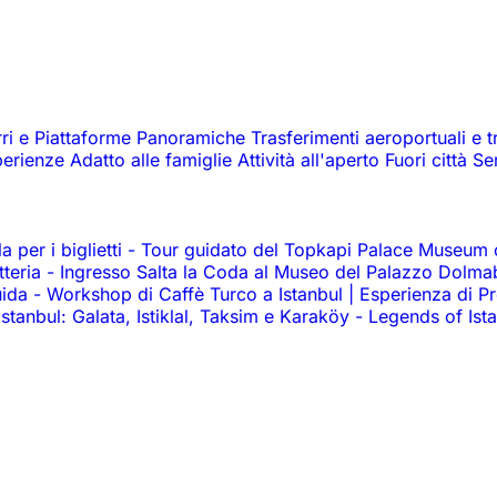
rri e Piattaforme Panoramiche
Trasferimenti aeroportuali e t
perienze
Adatto alle famiglie
Attività all'aperto
Fuori città
Se
 per i biglietti
-
Tour guidato del Topkapi Palace Museum co
tteria
-
Ingresso Salta la Coda al Museo del Palazzo Dolm
uida
-
Workshop di Caffè Turco a Istanbul | Esperienza di P
 Istanbul: Galata, Istiklal, Taksim e Karaköy
-
Legends of Ist