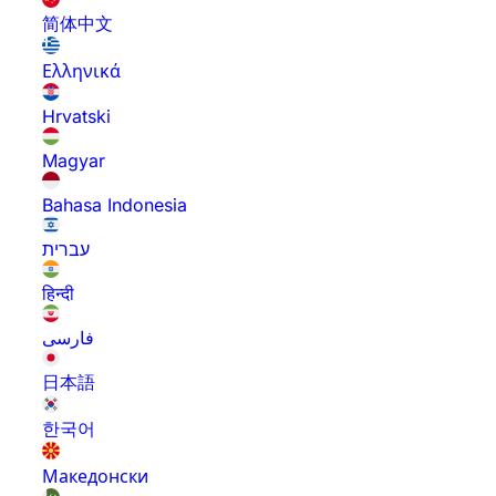
简体中文
Ελληνικά
Hrvatski
Magyar
Bahasa Indonesia
עברית
हिन्दी
فارسی
日本語
한국어
Македонски