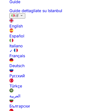
Guide
Guide dettagliate su Istanbul
IT
English
Español
Italiano
✓
Français
Deutsch
Русский
Türkçe
العربية
Български