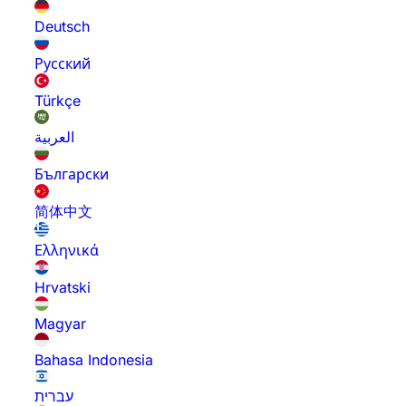
Deutsch
Русский
Türkçe
العربية
Български
简体中文
Ελληνικά
Hrvatski
Magyar
Bahasa Indonesia
עברית