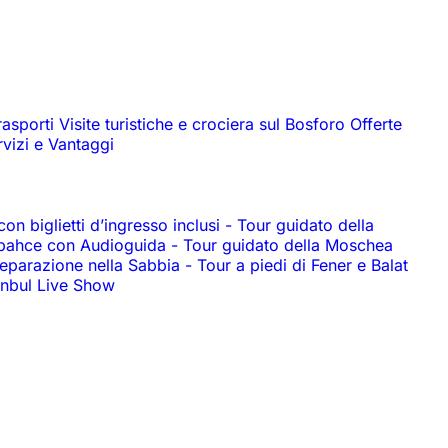
rasporti
Visite turistiche e crociera sul Bosforo
Offerte
rvizi e Vantaggi
n biglietti d’ingresso inclusi
-
Tour guidato della
abahce con Audioguida
-
Tour guidato della Moschea
reparazione nella Sabbia
-
Tour a piedi di Fener e Balat
anbul Live Show