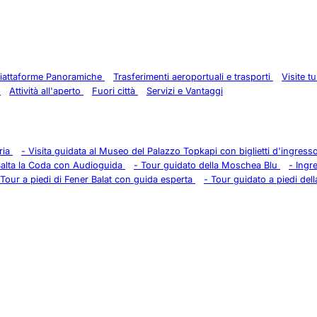
 Piattaforme Panoramiche
Trasferimenti aeroportuali e trasporti
Visite t
e
Attività all'aperto
Fuori città
Servizi e Vantaggi
eria
-
Visita guidata al Museo del Palazzo Topkapi con biglietti d'ingress
alta la Coda con Audioguida
-
Tour guidato della Moschea Blu
-
Ingr
Tour a piedi di Fener Balat con guida esperta
-
Tour guidato a piedi della