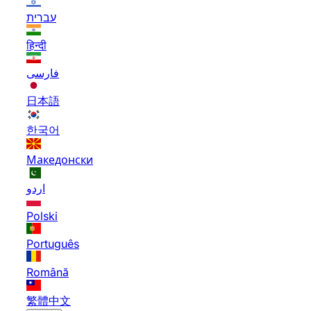
עברית
हिन्दी
فارسی
日本語
한국어
Македонски
اردو
Polski
Português
Română
繁體中文