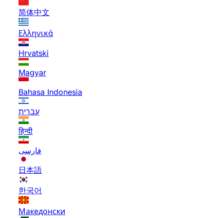
简体中文
Ελληνικά
Hrvatski
Magyar
Bahasa Indonesia
עברית
हिन्दी
فارسی
日本語
한국어
Македонски