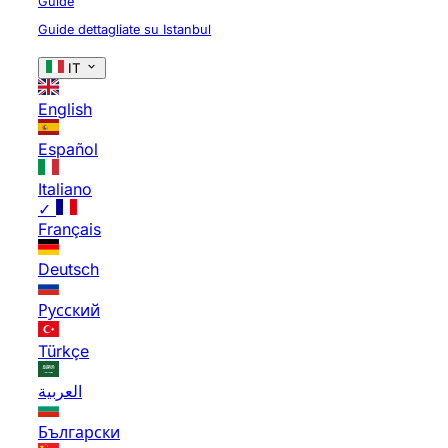
Guide
Guide dettagliate su Istanbul
IT
English
Español
Italiano
✓
Français
Deutsch
Русский
Türkçe
العربية
Български