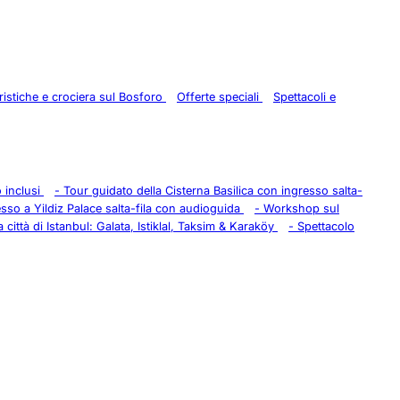
uristiche e crociera sul Bosforo
Offerte speciali
Spettacoli e
o inclusi
-
Tour guidato della Cisterna Basilica con ingresso salta-
esso a Yildiz Palace salta-fila con audioguida
-
Workshop sul
 città di Istanbul: Galata, Istiklal, Taksim & Karaköy
-
Spettacolo