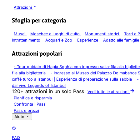
Attrazioni
Sfoglia per categoria
Musei
Moschee e luoghi di culto
Monumenti storici
Torri e
Intrattenimento
Acquari e Zoo
Esperienze
Adatto alle famigli
Attrazioni popolari
-
Tour guidato di Hagia Sophia con ingresso salta-fila alla bigliett
fila alla biglietteria
-
Ingresso al Museo del Palazzo Dolmabahce S
caffè turco a Istanbul | Esperienza di preparazione sulla sabbia
-
dal vivo Legends of Istanbul
120+ attrazioni in un solo Pass
Vedi tutte le attrazioni
Pianifica e risparmia
Confronta i Pass
Pass e prezzi
Aiuto
FAQ