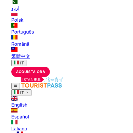
اردو
Polski
Português
Română
繁體中文
IT
ACQUISTA ORA
IT
English
Español
Italiano