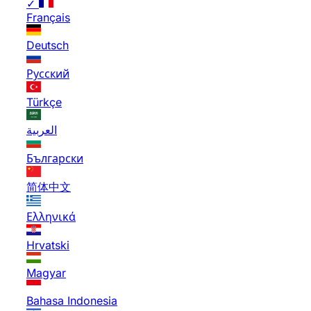
✓
Français
Deutsch
Русский
Türkçe
العربية
Български
简体中文
Ελληνικά
Hrvatski
Magyar
Bahasa Indonesia