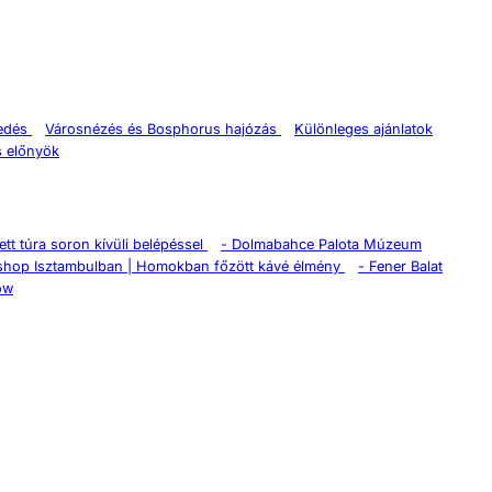
kedés
Városnézés és Bosphorus hajózás
Különleges ajánlatok
s előnyök
tt túra soron kívüli belépéssel
-
Dolmabahce Palota Múzeum
shop Isztambulban | Homokban főzött kávé élmény
-
Fener Balat
ow