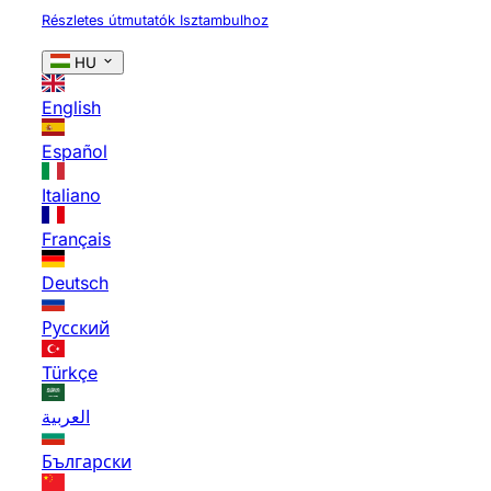
Részletes útmutatók Isztambulhoz
HU
English
Español
Italiano
Français
Deutsch
Русский
Türkçe
العربية
Български