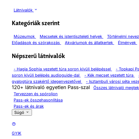
Látnivalók
Kategóriák szerint
Múzeumok
Mecsetek és istentiszteleti helyek
Történelmi neve
Előadások és szórakozás
Akváriumok és állatkertek
Élmények
Népszerű látnivalók
-
Hagia Sophia vezetett túra soron kívüli belépéssel
-
Topkapi P
soron kívüli belépés audioguide-dal
-
Kék mecset vezetett túra
gyalogtúra szakértő idegenvezetővel
-
Isztambuli városi séta veze
120+ látnivaló egyetlen Pass-szal
Összes látnivaló megtek
Tervezzen és spóroljon
Pass-ek összehasonlítása
Pass-ek és árak
Súgó
GYIK