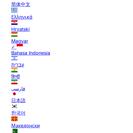
简体中文
Ελληνικά
Hrvatski
Magyar
✓
Bahasa Indonesia
עברית
हिन्दी
فارسی
日本語
한국어
Македонски