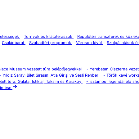
zetességek
Tornyok és kilátóteraszok
Repülőtéri transzferek és közle
Családbarát
Szabadtéri programok
Városon kívül
Szolgáltatások é
alace Museum vezetett túra belépőjegyekkel
-
Yerebatan Ciszterna vezete
-
Yıldız Sarayı Bilet Sırasını Atla Girişi ve Sesli Rehber
-
Török kávé work
tett túra: Galata, Istiklal, Taksim és Karaköy
-
Isztambul legendái élő sh
intése