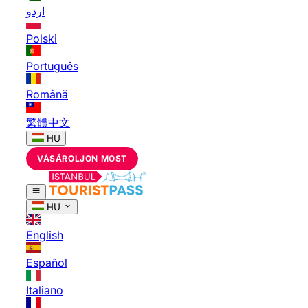
اردو
Polski
Português
Română
繁體中文
HU
VÁSÁROLJON MOST
HU
English
Español
Italiano