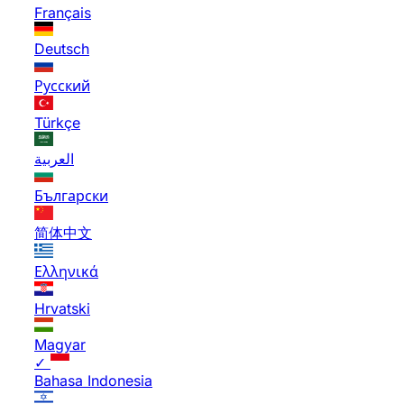
Français
Deutsch
Русский
Türkçe
العربية
Български
简体中文
Ελληνικά
Hrvatski
Magyar
✓
Bahasa Indonesia