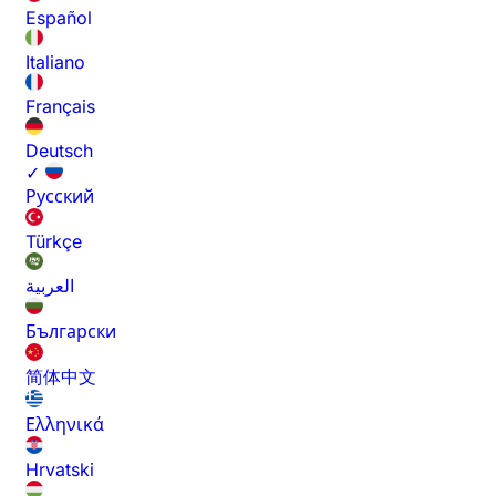
Español
Italiano
Français
Deutsch
✓
Русский
Türkçe
العربية
Български
简体中文
Ελληνικά
Hrvatski