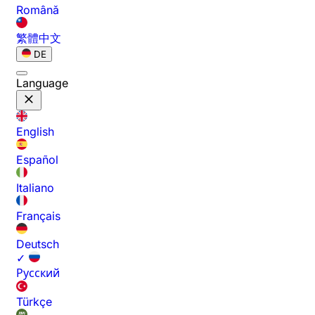
Română
繁體中文
DE
Language
English
Español
Italiano
Français
Deutsch
✓
Русский
Türkçe