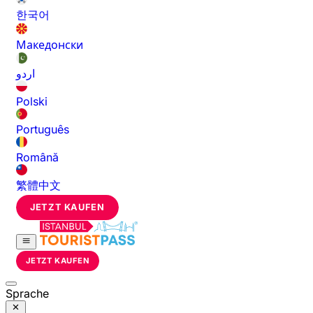
한국어
Македонски
اردو
Polski
Português
Română
繁體中文
JETZT KAUFEN
JETZT KAUFEN
Sprache