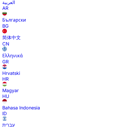
العربية
AR
Български
BG
简体中文
CN
Ελληνικά
GR
Hrvatski
HR
Magyar
HU
Bahasa Indonesia
ID
עברית