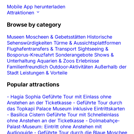
Mobile App herunterladen
Attraktionen
Browse by category
Museen
Moscheen & Gebetsstätten
Historische
Sehenswürdigkeiten
Türme & Aussichtsplattformen
Flughafentransfers & Transport
Sightseeing &
Bosporus-Kreuzfahrt
Sonderangebote
Shows &
Unterhaltung
Aquarien & Zoos
Erlebnisse
Familienfreundlich
Outdoor-Aktivitäten
Außerhalb der
Stadt
Leistungen & Vorteile
Popular attractions
-
Hagia Sophia Geführte Tour mit Einlass ohne
Anstehen an der Ticketkasse
-
Geführte Tour durch
das Topkapi Palace Museum inklusive Eintrittskarten
-
Basilica Cistern Geführte Tour mit Schnelleinlass
ohne Anstehen an der Ticketkasse
-
Dolmabahçe-
Palast-Museum: Eintritt ohne Anstehen mit
Audioguide
-
Geführte Tour durch die Blaue Moschee