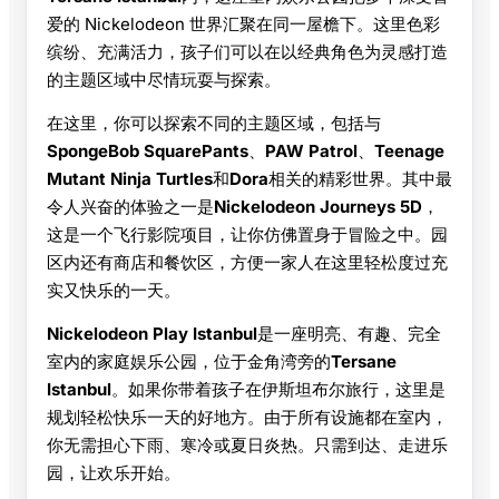
爱的 Nickelodeon 世界汇聚在同一屋檐下。这里色彩
缤纷、充满活力，孩子们可以在以经典角色为灵感打造
的主题区域中尽情玩耍与探索。
在这里，你可以探索不同的主题区域，包括与
SpongeBob SquarePants
、
PAW Patrol
、
Teenage
Mutant Ninja Turtles
和
Dora
相关的精彩世界。其中最
令人兴奋的体验之一是
Nickelodeon Journeys 5D
，
这是一个飞行影院项目，让你仿佛置身于冒险之中。园
区内还有商店和餐饮区，方便一家人在这里轻松度过充
实又快乐的一天。
Nickelodeon Play Istanbul
是一座明亮、有趣、完全
室内的家庭娱乐公园，位于金角湾旁的
Tersane
Istanbul
。如果你带着孩子在伊斯坦布尔旅行，这里是
规划轻松快乐一天的好地方。由于所有设施都在室内，
你无需担心下雨、寒冷或夏日炎热。只需到达、走进乐
园，让欢乐开始。