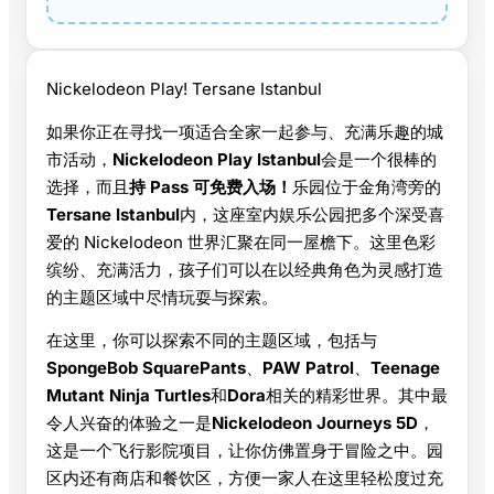
Nickelodeon Play! Tersane Istanbul
如果你正在寻找一项适合全家一起参与、充满乐趣的城
市活动，
Nickelodeon Play Istanbul
会是一个很棒的
选择，而且
持 Pass 可免费入场！
乐园位于金角湾旁的
Tersane Istanbul
内，这座室内娱乐公园把多个深受喜
爱的 Nickelodeon 世界汇聚在同一屋檐下。这里色彩
缤纷、充满活力，孩子们可以在以经典角色为灵感打造
的主题区域中尽情玩耍与探索。
在这里，你可以探索不同的主题区域，包括与
SpongeBob SquarePants
、
PAW Patrol
、
Teenage
Mutant Ninja Turtles
和
Dora
相关的精彩世界。其中最
令人兴奋的体验之一是
Nickelodeon Journeys 5D
，
这是一个飞行影院项目，让你仿佛置身于冒险之中。园
区内还有商店和餐饮区，方便一家人在这里轻松度过充