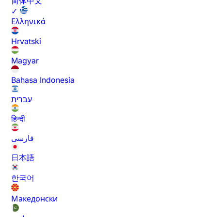
简体中文
✓
Ελληνικά
Hrvatski
Magyar
Bahasa Indonesia
עברית
हिन्दी
فارسی
日本語
한국어
Македонски