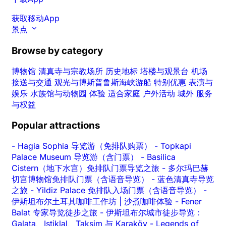
获取移动App
景点
Browse by category
博物馆
清真寺与宗教场所
历史地标
塔楼与观景台
机场
接送与交通
观光与博斯普鲁斯海峡游船
特别优惠
表演与
娱乐
水族馆与动物园
体验
适合家庭
户外活动
城外
服务
与权益
Popular attractions
-
Hagia Sophia 导览游（免排队购票）
-
Topkapi
Palace Museum 导览游（含门票）
-
Basilica
Cistern（地下水宫）免排队门票导览之旅
-
多尔玛巴赫
切宫博物馆免排队门票（含语音导览）
-
蓝色清真寺导览
之旅
-
Yildiz Palace 免排队入场门票（含语音导览）
-
伊斯坦布尔土耳其咖啡工作坊 | 沙煮咖啡体验
-
Fener
Balat 专家导览徒步之旅
-
伊斯坦布尔城市徒步导览：
Galata、Istiklal、Taksim 与 Karaköy
-
Legends of