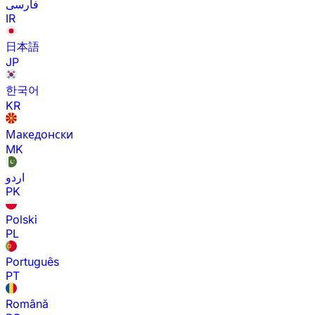
فارسی
IR
日本語
JP
한국어
KR
Македонски
MK
اردو
PK
Polski
PL
Português
PT
Română