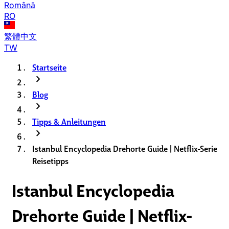
Română
RO
繁體中文
TW
Startseite
chevron_right
Blog
chevron_right
Tipps & Anleitungen
chevron_right
Istanbul Encyclopedia Drehorte Guide | Netflix-Serie
Reisetipps
Istanbul Encyclopedia
Drehorte Guide | Netflix-