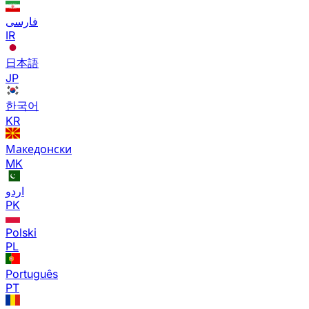
فارسی
IR
日本語
JP
한국어
KR
Македонски
MK
اردو
PK
Polski
PL
Português
PT