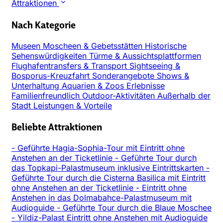
Attraktionen
Nach Kategorie
Museen
Moscheen & Gebetsstätten
Historische
Sehenswürdigkeiten
Türme & Aussichtsplattformen
Flughafentransfers & Transport
Sightseeing &
Bosporus-Kreuzfahrt
Sonderangebote
Shows &
Unterhaltung
Aquarien & Zoos
Erlebnisse
Familienfreundlich
Outdoor-Aktivitäten
Außerhalb der
Stadt
Leistungen & Vorteile
Beliebte Attraktionen
-
Geführte Hagia-Sophia-Tour mit Eintritt ohne
Anstehen an der Ticketlinie
-
Geführte Tour durch
das Topkapi-Palastmuseum inklusive Eintrittskarten
-
Geführte Tour durch die Cisterna Basilica mit Eintritt
ohne Anstehen an der Ticketlinie
-
Eintritt ohne
Anstehen in das Dolmabahce-Palastmuseum mit
Audioguide
-
Geführte Tour durch die Blaue Moschee
-
Yildiz-Palast Eintritt ohne Anstehen mit Audioguide