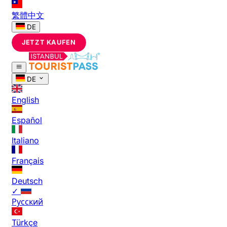
繁體中文
DE
JETZT KAUFEN
DE
English
Español
Italiano
Français
Deutsch
✓
Русский
Türkçe