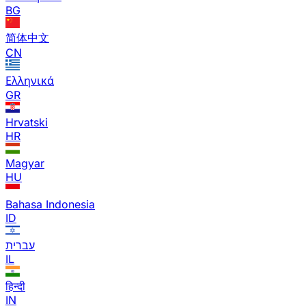
BG
简体中文
CN
Ελληνικά
GR
Hrvatski
HR
Magyar
HU
Bahasa Indonesia
ID
עברית
IL
हिन्दी
IN