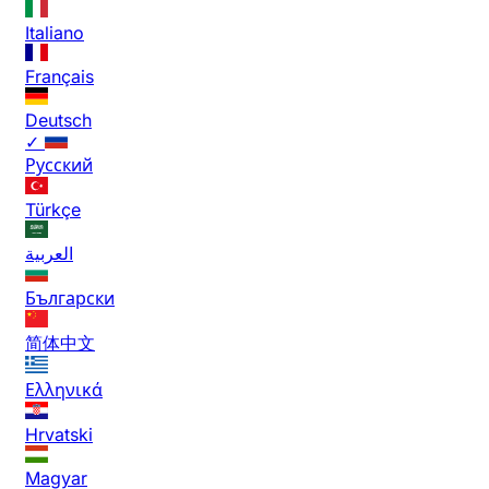
Italiano
Français
Deutsch
✓
Русский
Türkçe
العربية
Български
简体中文
Ελληνικά
Hrvatski
Magyar