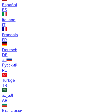
Español
ES
Italiano
IT
Français
FR
Deutsch
DE
✓
Русский
RU
Türkçe
TR
العربية
AR
Български