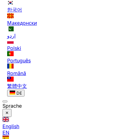
한국어
Македонски
اردو
Polski
Português
Română
繁體中文
DE
Sprache
English
EN