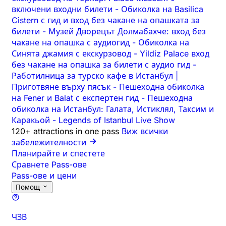
включени входни билети
-
Обиколка на Basilica
Cistern с гид и вход без чакане на опашката за
билети
-
Музей Дворецът Долмабахче: вход без
чакане на опашка с аудиогид
-
Обиколка на
Синята джамия с екскурзовод
-
Yildiz Palace вход
без чакане на опашка за билети с аудио гид
-
Работилница за турско кафе в Истанбул |
Приготвяне върху пясък
-
Пешеходна обиколка
на Fener и Balat с експертен гид
-
Пешеходна
обиколка на Истанбул: Галата, Истиклял, Таксим и
Каракьой
-
Legends of Istanbul Live Show
120+ attractions in one pass
Виж всички
забележителности
Планирайте и спестете
Сравнете Pass-ове
Pass-ове и цени
Помощ
ЧЗВ