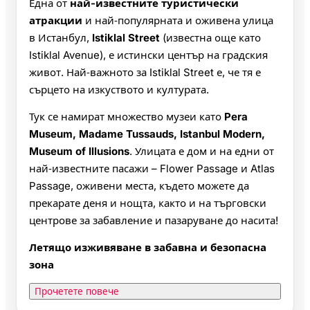
Една от
най-известните туристически
атракции
и най‑популярната и оживена улица
в Истанбул,
Istiklal Street
(известна още като
Istiklal Avenue), е истински център на градския
живот. Най‑важното за Istiklal Street е, че тя е
сърцето на изкуството и културата.
Тук се намират множество музеи като
Pera
Museum, Madame Tussauds, Istanbul Modern,
Museum of Illusions
. Улицата е дом и на едни от
най‑известните пасажи – Flower Passage и Atlas
Passage, оживени места, където можете да
прекарате деня и нощта, както и на търговски
центрове за забавление и пазаруване до насита!
Летящо изживяване в забавна и безопасна
зона
Прочетете повече