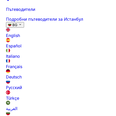
Пътеводители
Подробни пътеводители за Истанбул
BG
English
Español
Italiano
Français
Deutsch
Русский
Türkçe
العربية