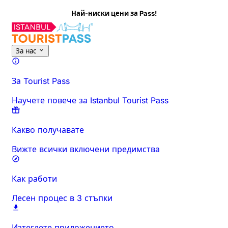
Най-ниски цени за Pass!
За тази дейност
Преглед
Часове и продължителност
Всич
За нас
За Tourist Pass
Научете повече за Istanbul Tourist Pass
Какво получавате
Вижте всички включени предимства
Как работи
Лесен процес в 3 стъпки
Изтеглете приложението