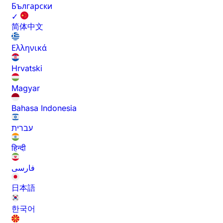
Български
✓
简体中文
Ελληνικά
Hrvatski
Magyar
Bahasa Indonesia
עברית
हिन्दी
فارسی
日本語
한국어