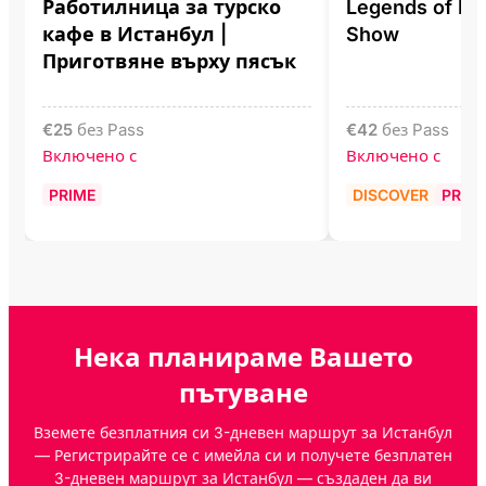
Работилница за турско
Legends of Ist
кафе в Истанбул |
Show
Приготвяне върху пясък
€
25
без Pass
€
42
без Pass
Включено с
Включено с
PRIME
DISCOVER
PRIM
Нека планираме Вашето
пътуване
Вземете безплатния си 3-дневен маршрут за Истанбул
— Регистрирайте се с имейла си и получете безплатен
3-дневен маршрут за Истанбул — създаден да ви