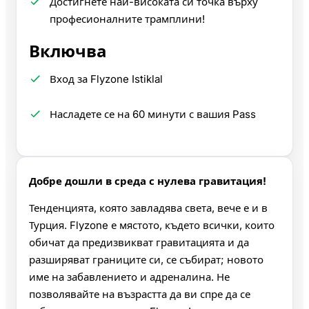
Достигнете най-високата си точка върху
професионалните трамплини!
Включва
Вход за Flyzone Istiklal
Насладете се на 60 минути с вашия Pass
Добре дошли в среда с нулева гравитация!
Тенденцията, която завладява света, вече е и в
Турция. Flyzone е мястото, където всички, които
обичат да предизвикват гравитацията и да
разширяват границите си, се събират; новото
име на забавлението и адреналина. Не
позволявайте на възрастта да ви спре да се