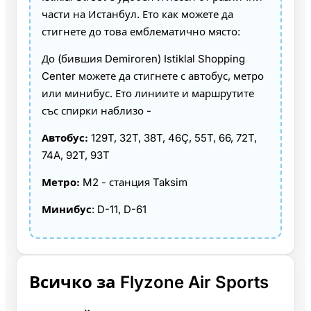
части на Истанбул. Ето как можете да
стигнете до това емблематично място:
До (бившия Demiroren) Istiklal Shopping
Center можете да стигнете с автобус, метро
или минибус. Ето линиите и маршрутите
със спирки наблизо -
Автобус:
129T, 32T, 38T, 46Ç, 55T, 66, 72T,
74A, 92T, 93T
Метро:
M2 - станция Taksim
Минибус
: D-11, D-61
Всичко за Flyzone Air Sports