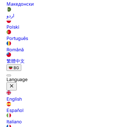
Македонски
اردو
Polski
Português
Română
繁體中文
BG
Language
English
Español
Italiano