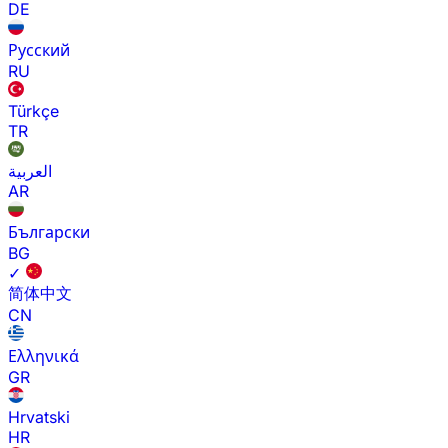
DE
Русский
RU
Türkçe
TR
العربية
AR
Български
BG
✓
简体中文
CN
Ελληνικά
GR
Hrvatski
HR