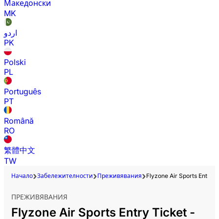
Македонски
MK
اردو
PK
Polski
PL
Português
PT
Română
RO
繁體中文
TW
Начало
Забележителности
Преживявания
Flyzone Air Sports Entry Ti
ПРЕЖИВЯВАНИЯ
Flyzone Air Sports Entry Ticket -