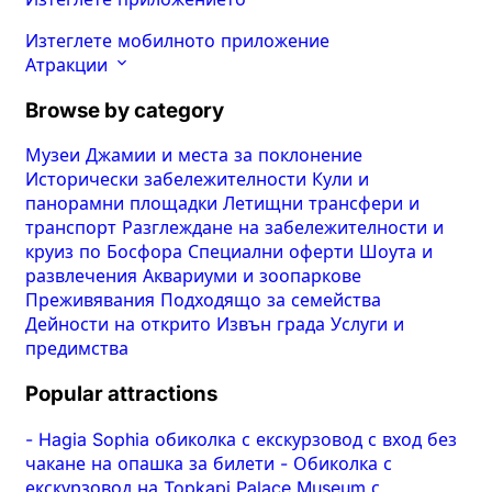
Изтеглете мобилното приложение
Атракции
Browse by category
Музеи
Джамии и места за поклонение
Исторически забележителности
Кули и
панорамни площадки
Летищни трансфери и
транспорт
Разглеждане на забележителности и
круиз по Босфора
Специални оферти
Шоута и
развлечения
Аквариуми и зоопаркове
Преживявания
Подходящо за семейства
Дейности на открито
Извън града
Услуги и
предимства
Popular attractions
-
Hagia Sophia обиколка с екскурзовод с вход без
чакане на опашка за билети
-
Обиколка с
екскурзовод на Topkapi Palace Museum с