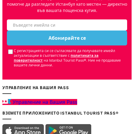
помогне да разгледате Истанбул като местен — директно
във вашата пощенска кутия.
Абонирайте се
С регистрацията си се съгласявате да получавате имейл
актуализации в съответствие с
политиката за
поверителност
на Istanbul Tourist Pass®. Ние не продаваме
вашите лични данни.
УПРАВЛЕНИЕ НА ВАШИЯ PASS
Управление на Вашия Pass
ВЗЕМЕТЕ ПРИЛОЖЕНИЕТО ISTANBUL TOURIST PASS®