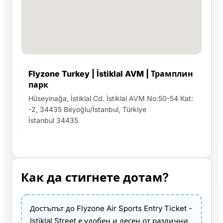
Flyzone Turkey | İstiklal AVM | Трамплин
парк
Hüseyinağa, İstiklal Cd. İstiklal AVM No:50-54 Kat:
-2, 34435 Beyoğlu/İstanbul, Türkiye
İstanbul 34435
Как да стигнете дотам?
Достъпът до Flyzone Air Sports Entry Ticket -
Istiklal Street е удобен и лесен от различни