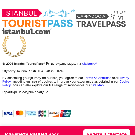
© 2026 Istanbul Tourist Pass®
Регистрирана марка на
Cityberry®
Cityberry Tourism е член на
TURSAB
11745
By continuing your journey on our site, you agree to our
Terms & Conditions
and
Privacy
Policy
, including our use of cookies to improve your experience as detailed in our
Cookie
Policy
. You can also explore our full range of services via our
Site Map
.
Гарантирано сигурно плащане
Изберете Вашия Pass
Купете и спестете