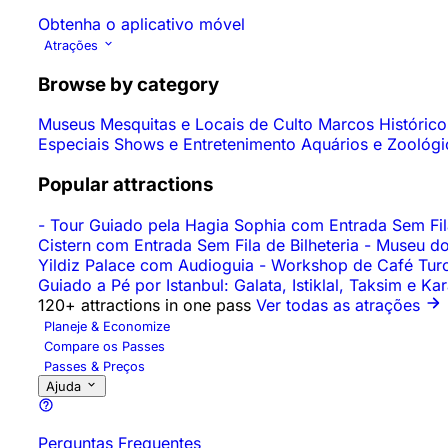
Obtenha o aplicativo móvel
Atrações
Browse by category
Museus
Mesquitas e Locais de Culto
Marcos Históric
Especiais
Shows e Entretenimento
Aquários e Zoológ
Popular attractions
-
Tour Guiado pela Hagia Sophia com Entrada Sem Fila
Cistern com Entrada Sem Fila de Bilheteria
-
Museu do
Yildiz Palace com Audioguia
-
Workshop de Café Turc
Guiado a Pé por Istanbul: Galata, Istiklal, Taksim e K
120+ attractions in one pass
Ver todas as atrações
Planeje & Economize
Compare os Passes
Passes & Preços
Ajuda
Perguntas Frequentes