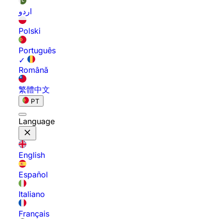
اردو
Polski
Português
✓
Română
繁體中文
PT
Language
English
Español
Italiano
Français