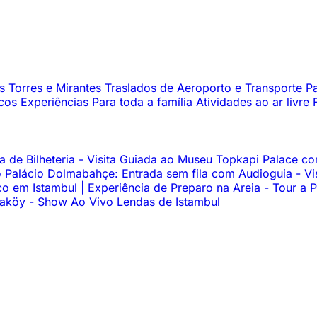
os
Torres e Mirantes
Traslados de Aeroporto e Transporte
Pa
icos
Experiências
Para toda a família
Atividades ao ar livre
 de Bilheteria
-
Visita Guiada ao Museu Topkapi Palace c
 Palácio Dolmabahçe: Entrada sem fila com Audioguia
-
Vi
o em Istambul | Experiência de Preparo na Areia
-
Tour a P
araköy
-
Show Ao Vivo Lendas de Istambul