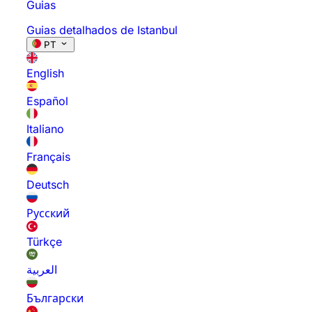
Guias
Guias detalhados de Istanbul
PT
English
Español
Italiano
Français
Deutsch
Русский
Türkçe
العربية
Български