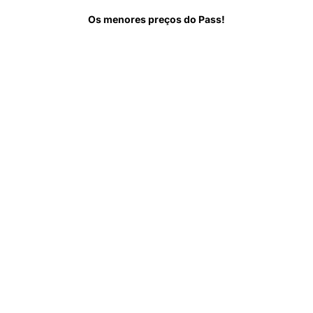
re
Saiba antes de ir
Perguntas Frequentes
Os menores preços do Pass!