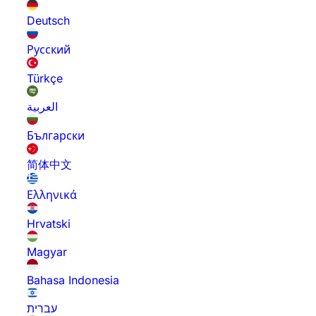
Deutsch
Русский
Türkçe
العربية
Български
简体中文
Ελληνικά
Hrvatski
Magyar
Bahasa Indonesia
עברית