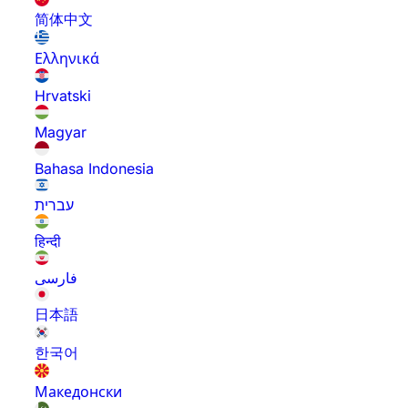
简体中文
Ελληνικά
Hrvatski
Magyar
Bahasa Indonesia
עברית
हिन्दी
فارسی
日本語
한국어
Македонски