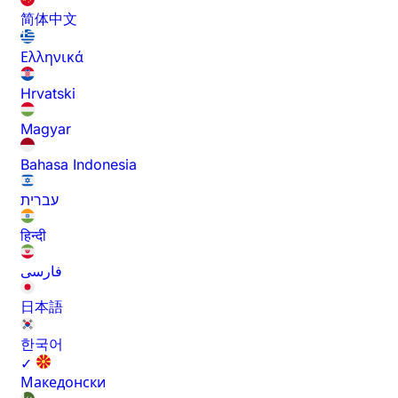
简体中文
Ελληνικά
Hrvatski
Magyar
Bahasa Indonesia
עברית
हिन्दी
فارسی
日本語
한국어
✓
Македонски