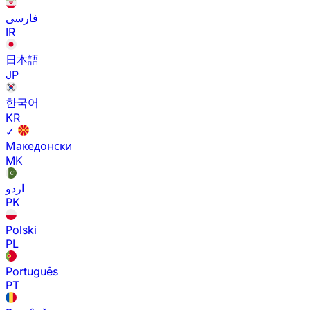
فارسی
IR
日本語
JP
한국어
KR
✓
Македонски
MK
اردو
PK
Polski
PL
Português
PT