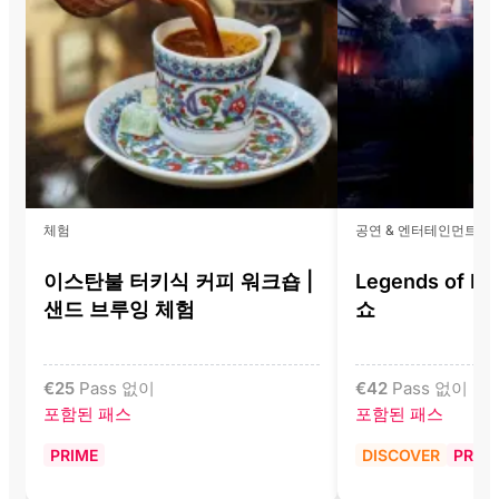
체험
공연 & 엔터테인먼트
이스탄불 터키식 커피 워크숍 |
Legends of I
샌드 브루잉 체험
쇼
€
25
Pass 없이
€
42
Pass 없이
포함된 패스
포함된 패스
PRIME
DISCOVER
PRIM