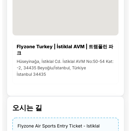
Flyzone Turkey | İstiklal AVM | 트램폴린 파
크
Hüseyinağa, İstiklal Cd. İstiklal AVM No:50-54 Kat:
-2, 34435 Beyoğlu/İstanbul, Türkiye
İstanbul 34435
오시는 길
Flyzone Air Sports Entry Ticket - Istiklal