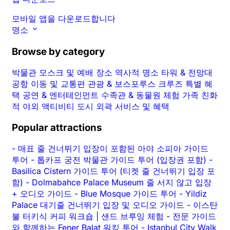
모바일 앱을 다운로드합니다
명소
Browse by category
박물관
모스크 및 예배 장소
역사적 명소
타워 & 전망대
공항 이동 및 교통편
관광 & 보스포루스 크루즈
특별 혜
택
공연 & 엔터테인먼트
수족관 & 동물원
체험
가족 친화
적
야외 액티비티
도시 외곽
서비스 및 혜택
Popular attractions
-
매표 줄 건너뛰기 입장이 포함된 아야 소피아 가이드
투어
-
톱카프 궁전 박물관 가이드 투어 (입장권 포함)
-
Basilica Cistern 가이드 투어 (티켓 줄 건너뛰기 입장 포
함)
-
Dolmabahce Palace Museum 줄 서지 않고 입장
+ 오디오 가이드
-
Blue Mosque 가이드 투어
-
Yildiz
Palace 대기줄 건너뛰기 입장 및 오디오 가이드
-
이스탄
불 터키식 커피 워크숍 | 샌드 브루잉 체험
-
전문 가이드
와 함께하는 Fener Balat 워킹 투어
-
Istanbul City Walk