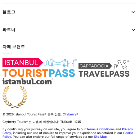
블로그
파트너
자매 브랜드
© 2026 Istanbul Tourist Pass®
등록 상표:
Cityberry®
Cityberry Tourism은 다음의 회원입니다:
TURSAB
11745
By continuing your journey on our site, you agree to our
Terms & Conditions
and
Privacy
Policy
, including our use of cookies to improve your experience as detailed in our
Cookie
Policy
. You can also explore our full range of services via our
Site Map
.