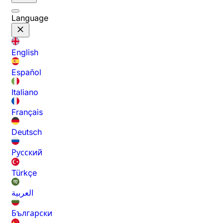
Language
English
Español
Italiano
Français
Deutsch
Русский
Türkçe
العربية
Български