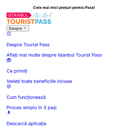
Cele mai mici prețuri pentru Pass!
Despre această activitate
Prezentare generală
Ore și durată
To
Despre
Despre Tourist Pass
Aflați mai multe despre Istanbul Tourist Pass
Ce primiți
Vedeți toate beneficiile incluse
Cum funcționează
Proces simplu în 3 pași
Descarcă aplicația