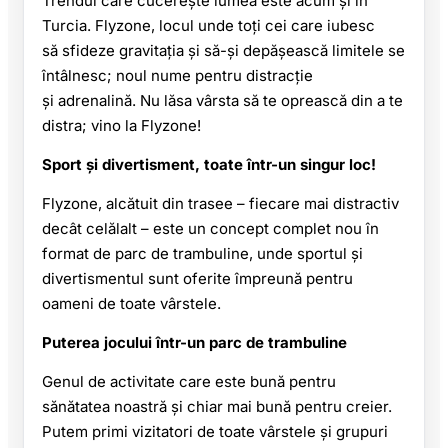
Trendul care cucerește lumea este acum și în
Turcia. Flyzone, locul unde toți cei care iubesc
să sfideze gravitația și să-și depășească limitele se
întâlnesc; noul nume pentru distracție
și adrenalină. Nu lăsa vârsta să te oprească din a te
distra; vino la Flyzone!
Sport și divertisment, toate într-un singur loc!
Flyzone, alcătuit din trasee – fiecare mai distractiv
decât celălalt – este un concept complet nou în
format de parc de trambuline, unde sportul și
divertismentul sunt oferite împreună pentru
oameni de toate vârstele.
Puterea jocului într-un parc de trambuline
Genul de activitate care este bună pentru
sănătatea noastră și chiar mai bună pentru creier.
Putem primi vizitatori de toate vârstele și grupuri