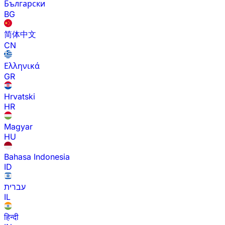
Български
BG
简体中文
CN
Ελληνικά
GR
Hrvatski
HR
Magyar
HU
Bahasa Indonesia
ID
עברית
IL
हिन्दी