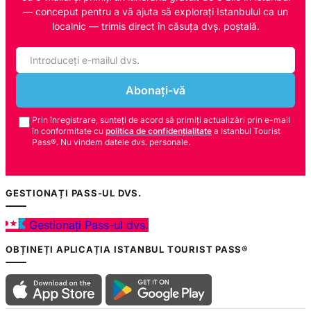
— conceput pentru a vă ajuta să explorați Istanbulul ca un
localnic — trimis direct în căsuța dvș. poștală.
Abonați-vă
Prin înregistrare, sunteți de acord să primiți actualizări prin e-mail
în conformitate cu
politica de confidențialitate
a Istanbul Tourist
Pass®. Nu vindem datele dvs. personale.
GESTIONAȚI PASS-UL DVS.
Gestionați Pass-ul dvs.
OBȚINEȚI APLICAȚIA ISTANBUL TOURIST PASS®