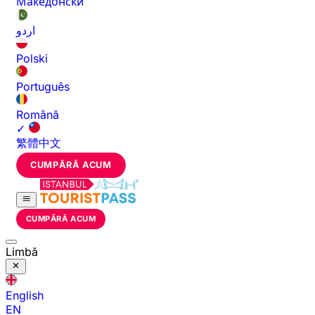
Македонски
اردو
Polski
Português
Română
✓
繁體中文
CUMPĂRĂ ACUM
CUMPĂRĂ ACUM
Limbă
English
EN