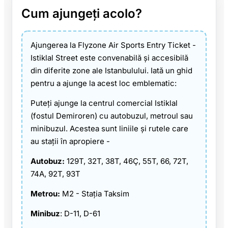
Cum ajungeți acolo?
Ajungerea la Flyzone Air Sports Entry Ticket -
Istiklal Street este convenabilă și accesibilă
din diferite zone ale Istanbulului. Iată un ghid
pentru a ajunge la acest loc emblematic:
Puteți ajunge la centrul comercial Istiklal
(fostul Demiroren) cu autobuzul, metroul sau
minibuzul. Acestea sunt liniile și rutele care
au stații în apropiere -
Autobuz:
129T, 32T, 38T, 46Ç, 55T, 66, 72T,
74A, 92T, 93T
Metrou:
M2 - Stația Taksim
Minibuz
: D-11, D-61