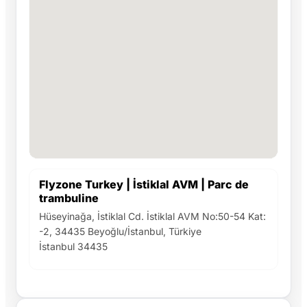
Flyzone Turkey | İstiklal AVM | Parc de
trambuline
Hüseyinağa, İstiklal Cd. İstiklal AVM No:50-54 Kat:
-2, 34435 Beyoğlu/İstanbul, Türkiye
İstanbul 34435