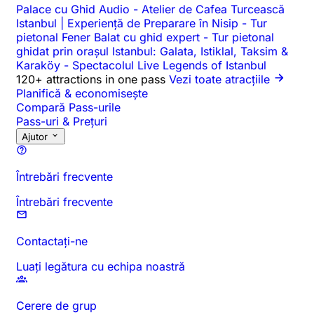
Palace cu Ghid Audio
-
Atelier de Cafea Turcească
Istanbul | Experiență de Preparare în Nisip
-
Tur
pietonal Fener Balat cu ghid expert
-
Tur pietonal
ghidat prin orașul Istanbul: Galata, Istiklal, Taksim &
Karaköy
-
Spectacolul Live Legends of Istanbul
120+ attractions in one pass
Vezi toate atracțiile
Planifică & economisește
Compară Pass-urile
Pass-uri & Prețuri
Ajutor
Întrebări frecvente
Întrebări frecvente
Contactați-ne
Luați legătura cu echipa noastră
Cerere de grup