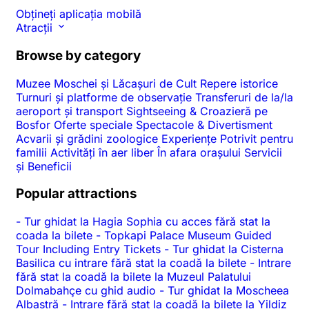
Obțineți aplicația mobilă
Atracții
Browse by category
Muzee
Moschei și Lăcașuri de Cult
Repere istorice
Turnuri și platforme de observație
Transferuri de la/la
aeroport și transport
Sightseeing & Croazieră pe
Bosfor
Oferte speciale
Spectacole & Divertisment
Acvarii și grădini zoologice
Experiențe
Potrivit pentru
familii
Activități în aer liber
În afara orașului
Servicii
și Beneficii
Popular attractions
-
Tur ghidat la Hagia Sophia cu acces fără stat la
coada la bilete
-
Topkapi Palace Museum Guided
Tour Including Entry Tickets
-
Tur ghidat la Cisterna
Basilica cu intrare fără stat la coadă la bilete
-
Intrare
fără stat la coadă la bilete la Muzeul Palatului
Dolmabahçe cu ghid audio
-
Tur ghidat la Moscheea
Albastră
-
Intrare fără stat la coadă la bilete la Yildiz