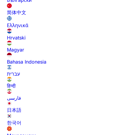
Български
简体中文
Ελληνικά
Hrvatski
Magyar
Bahasa Indonesia
עברית
हिन्दी
فارسی
日本語
한국어