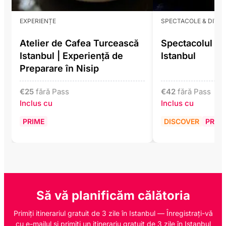
EXPERIENȚE
SPECTACOLE & DIVE
Atelier de Cafea Turcească
Spectacolul Li
Istanbul | Experiență de
Istanbul
Preparare în Nisip
€
25
fără Pass
€
42
fără Pass
Inclus cu
Inclus cu
PRIME
DISCOVER
PRIM
Să vă planificăm călătoria
Primiți itinerariul gratuit de 3 zile în Istanbul — Înregistrați-vă
cu e-mailul și primiți un itinerariu gratuit de 3 zile în Istanbul