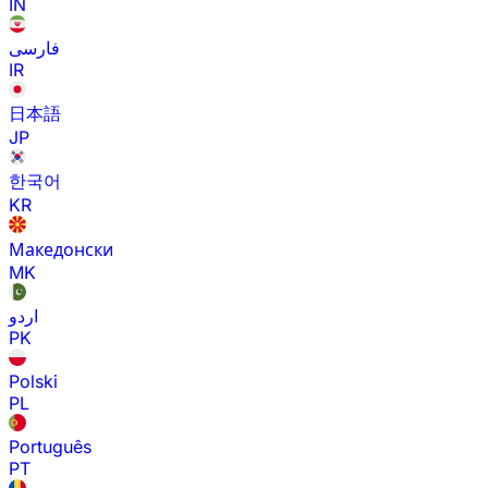
IN
فارسی
IR
日本語
JP
한국어
KR
Македонски
MK
اردو
PK
Polski
PL
Português
PT