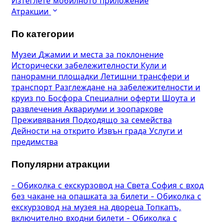
Изтеглете мобилното приложение
Атракции
По категории
Музеи
Джамии и места за поклонение
Исторически забележителности
Кули и
панорамни площадки
Летищни трансфери и
транспорт
Разглеждане на забележителности и
круиз по Босфора
Специални оферти
Шоута и
развлечения
Аквариуми и зоопаркове
Преживявания
Подходящо за семейства
Дейности на открито
Извън града
Услуги и
предимства
Популярни атракции
-
Обиколка с екскурзовод на Света София с вход
без чакане на опашката за билети
-
Обиколка с
екскурзовод на музея на двореца Топкапъ,
включително входни билети
-
Обиколка с