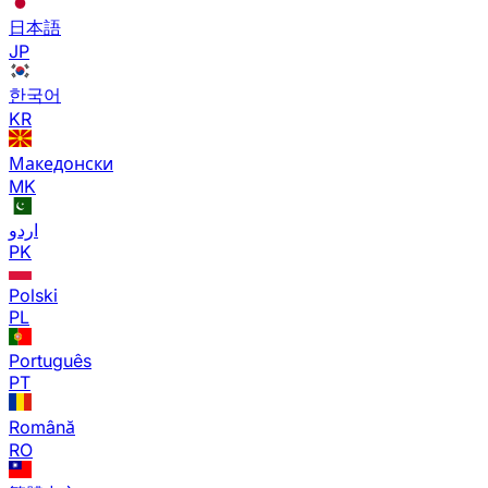
日本語
JP
한국어
KR
Македонски
MK
اردو
PK
Polski
PL
Português
PT
Română
RO