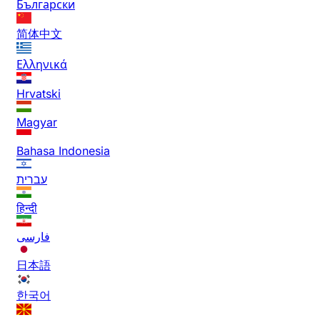
Български
简体中文
Ελληνικά
Hrvatski
Magyar
Bahasa Indonesia
עברית
हिन्दी
فارسی
日本語
한국어