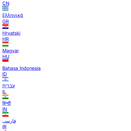
CN
Ελληνικά
GR
Hrvatski
HR
Magyar
HU
Bahasa Indonesia
ID
עברית
IL
हिन्दी
IN
فارسی
IR