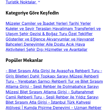
Turistik Noktalar
Kategoriye Göre Keşfedin
Müzeler
Camiler ve İbadet Yerleri
Tarihi Yerler
Kuleler ve Seyir Terasları
Havalimanı Transferleri ve
Ulaşım
Şehir Gezisi & Boğaz Turu
Özel Teklifler
Gösteriler ve Eğlence
Akvaryumlar ve Hayvanat
Bahçeleri
Deneyimler
Aile Dostu
Açık Hava
Aktiviteleri
Şehir Dışı
Hizmetler ve Avantajlar
Popüler Mekanlar
-
Bilet Sırasını Atla Girişi ile Ayasofya Rehberli Turu
-
Giriş Biletleri Dahil Topkapı Sarayı Müzesi Rehberli
Turu
-
Yerebatan Sarnıcı Rehberli Tur ve Bilet Sırasını
Atlama Girişi
-
Sesli Rehber ile Dolmabahçe Sarayı
Müzesi Bilet Sırasını Atlama Girişi
-
Sultanahmet
Camii Rehberli Turu
-
Sesli Rehber ile Yıldız Sarayı
Bilet Sırasını Atla Girişi
-
İstanbul Türk Kahvesi
Atölyesi | Kumda Pişirme Deneyimi
-
Uzman Rehber