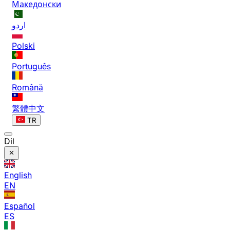
Македонски
اردو
Polski
Português
Română
繁體中文
TR
Dil
English
EN
Español
ES