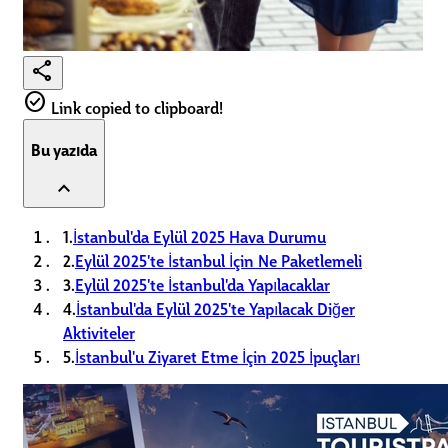
share
check_circle
Link copied to clipboard!
Bu yazıda
expand_less
1.
İstanbul'da Eylül 2025 Hava Durumu
2.
Eylül 2025'te İstanbul İçin Ne Paketlemeli
3.
Eylül 2025'te İstanbul'da Yapılacaklar
4.
İstanbul'da Eylül 2025'te Yapılacak Diğer
Aktiviteler
5.
İstanbul'u Ziyaret Etme İçin 2025 İpuçları