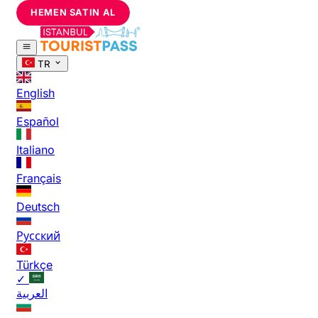
HEMEN SATIN AL
TR
English
Español
Italiano
Français
Deutsch
Русский
Türkçe
✓
العربية