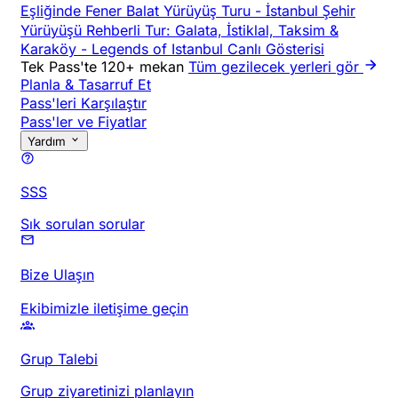
Eşliğinde Fener Balat Yürüyüş Turu
-
İstanbul Şehir
Yürüyüşü Rehberli Tur: Galata, İstiklal, Taksim &
Karaköy
-
Legends of Istanbul Canlı Gösterisi
Tek Pass'te 120+ mekan
Tüm gezilecek yerleri gör
Planla & Tasarruf Et
Pass'leri Karşılaştır
Pass'ler ve Fiyatlar
Yardım
SSS
Sık sorulan sorular
Bize Ulaşın
Ekibimizle iletişime geçin
Grup Talebi
Grup ziyaretinizi planlayın