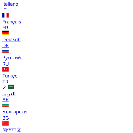
Italiano
IT
Français
FR
Deutsch
DE
Русский
RU
Türkçe
TR
✓
العربية
AR
Български
BG
简体中文