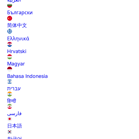
Български
简体中文
Ελληνικά
Hrvatski
Magyar
Bahasa Indonesia
עברית
हिन्दी
فارسی
日本語
한국어