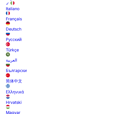
✓
Italiano
Français
Deutsch
Русский
Türkçe
العربية
Български
简体中文
Ελληνικά
Hrvatski
Magyar