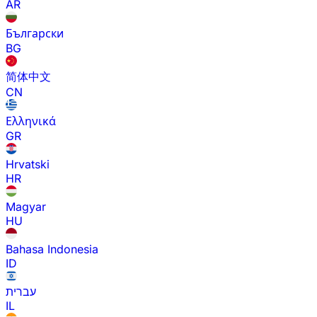
AR
Български
BG
简体中文
CN
Ελληνικά
GR
Hrvatski
HR
Magyar
HU
Bahasa Indonesia
ID
עברית
IL