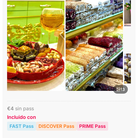
13
€
4
sin pass
Incluido con
FAST Pass
DISCOVER Pass
PRIME Pass