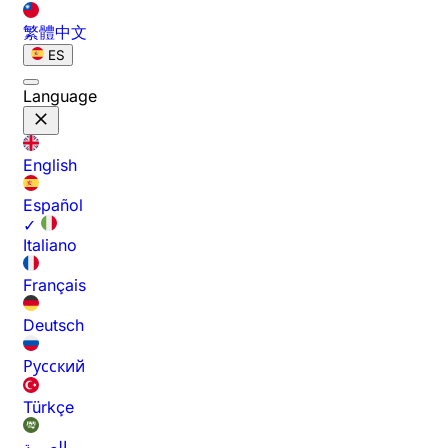
繁體中文
ES
Language
English
Español
✓
Italiano
Français
Deutsch
Русский
Türkçe
العربية