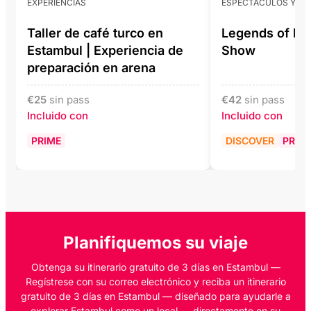
EXPERIENCIAS
ESPECTÁCULOS Y EN
Taller de café turco en
Legends of Ist
Estambul | Experiencia de
Show
preparación en arena
€
25
sin pass
€
42
sin pass
Incluido con
Incluido con
PRIME
DISCOVER
PRIM
Planifiquemos su viaje
Obtenga su itinerario gratuito de 3 días en Estambul —
Regístrese con su correo electrónico y reciba un itinerario
gratuito de 3 días en Estambul — diseñado para ayudarle a
explorar Estambul como un local — directamente en su