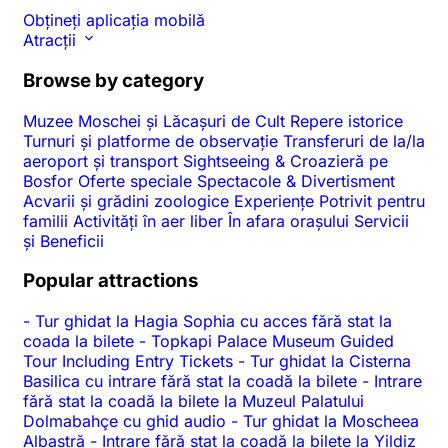
Obțineți aplicația mobilă
Atracții
Browse by category
Muzee
Moschei și Lăcașuri de Cult
Repere istorice
Turnuri și platforme de observație
Transferuri de la/la
aeroport și transport
Sightseeing & Croazieră pe
Bosfor
Oferte speciale
Spectacole & Divertisment
Acvarii și grădini zoologice
Experiențe
Potrivit pentru
familii
Activități în aer liber
În afara orașului
Servicii
și Beneficii
Popular attractions
-
Tur ghidat la Hagia Sophia cu acces fără stat la
coada la bilete
-
Topkapi Palace Museum Guided
Tour Including Entry Tickets
-
Tur ghidat la Cisterna
Basilica cu intrare fără stat la coadă la bilete
-
Intrare
fără stat la coadă la bilete la Muzeul Palatului
Dolmabahçe cu ghid audio
-
Tur ghidat la Moscheea
Albastră
-
Intrare fără stat la coadă la bilete la Yildiz