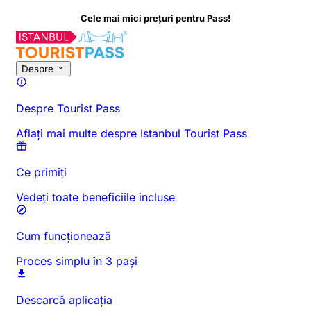
e mai mici prețuri pentru Pass!
Despre această activitate
Prezentare generală
Ore și durată
To
Despre
Despre Tourist Pass
Aflați mai multe despre Istanbul Tourist Pass
Ce primiți
Vedeți toate beneficiile incluse
Cum funcționează
Proces simplu în 3 pași
Descarcă aplicația