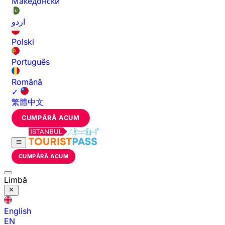
Македонски
اردو
Polski
Português
Română
✓
繁體中文
CUMPĂRĂ ACUM
CUMPĂRĂ ACUM
Limbă
English
EN