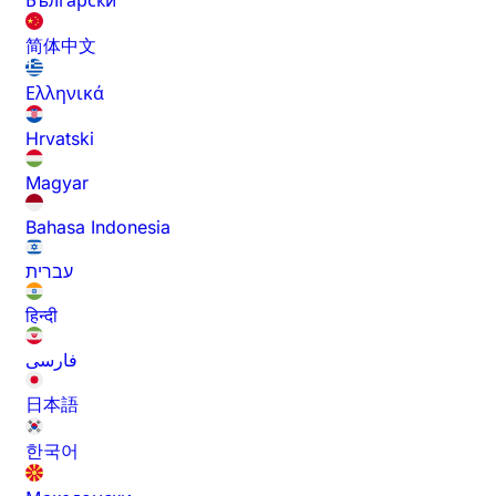
Български
简体中文
Ελληνικά
Hrvatski
Magyar
Bahasa Indonesia
עברית
हिन्दी
فارسی
日本語
한국어