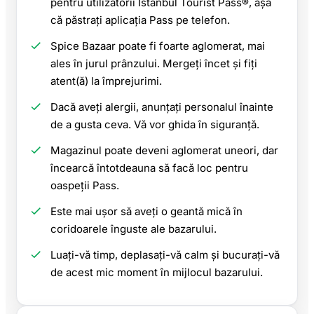
pentru utilizatorii Istanbul Tourist Pass®, așa
că păstrați aplicația Pass pe telefon.
Spice Bazaar poate fi foarte aglomerat, mai
ales în jurul prânzului. Mergeți încet și fiți
atent(ă) la împrejurimi.
Dacă aveți alergii, anunțați personalul înainte
de a gusta ceva. Vă vor ghida în siguranță.
Magazinul poate deveni aglomerat uneori, dar
încearcă întotdeauna să facă loc pentru
oaspeții Pass.
Este mai ușor să aveți o geantă mică în
coridoarele înguste ale bazarului.
Luați-vă timp, deplasați-vă calm și bucurați-vă
de acest mic moment în mijlocul bazarului.