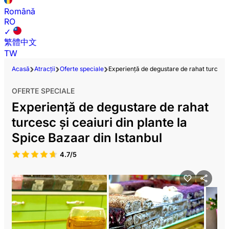
Română
RO
✓
繁體中文
TW
Acasă
Atracții
Oferte speciale
Experiență de degustare de rahat turcesc ș
OFERTE SPECIALE
Experiență de degustare de rahat
turcesc și ceaiuri din plante la
Spice Bazaar din Istanbul
4.7/5