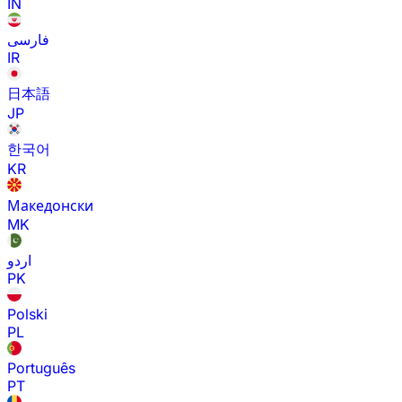
IN
فارسی
IR
日本語
JP
한국어
KR
Македонски
MK
اردو
PK
Polski
PL
Português
PT