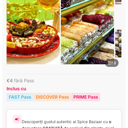
13
€
4
fără Pass
Inclus cu
FAST Pass
DISCOVER Pass
PRIME Pass
Descoperiți gustul autentic al Spice Bazaar cu
o