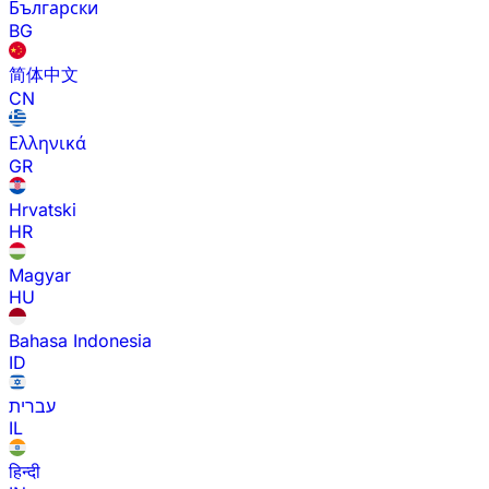
Български
BG
简体中文
CN
Ελληνικά
GR
Hrvatski
HR
Magyar
HU
Bahasa Indonesia
ID
עברית
IL
हिन्दी