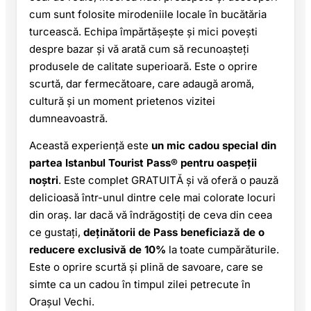
cum sunt folosite mirodeniile locale în bucătăria
turcească. Echipa împărtășește și mici povești
despre bazar și vă arată cum să recunoașteți
produsele de calitate superioară. Este o oprire
scurtă, dar fermecătoare, care adaugă aromă,
cultură și un moment prietenos vizitei
dumneavoastră.
Această experiență este
un mic cadou special din
partea Istanbul Tourist Pass® pentru oaspeții
noștri
. Este complet GRATUITĂ și vă oferă o pauză
delicioasă într-unul dintre cele mai colorate locuri
din oraș. Iar dacă vă îndrăgostiți de ceva din ceea
ce gustați,
deținătorii de Pass beneficiază de o
reducere exclusivă de 10%
la toate cumpărăturile.
Este o oprire scurtă și plină de savoare, care se
simte ca un cadou în timpul zilei petrecute în
Orașul Vechi.