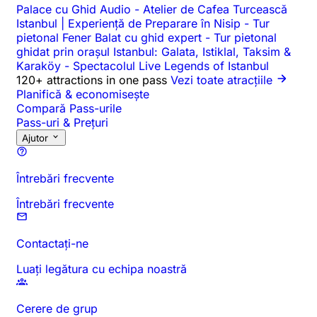
Palace cu Ghid Audio
-
Atelier de Cafea Turcească
Istanbul | Experiență de Preparare în Nisip
-
Tur
pietonal Fener Balat cu ghid expert
-
Tur pietonal
ghidat prin orașul Istanbul: Galata, Istiklal, Taksim &
Karaköy
-
Spectacolul Live Legends of Istanbul
120+ attractions in one pass
Vezi toate atracțiile
Planifică & economisește
Compară Pass-urile
Pass-uri & Prețuri
Ajutor
Întrebări frecvente
Întrebări frecvente
Contactați-ne
Luați legătura cu echipa noastră
Cerere de grup