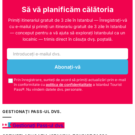
Să vă planificăm călătoria
Primiți itinerariul gratuit de 3 zile în Istanbul — Înregistrați-vă
cu e-mailul și primiți un itinerariu gratuit de 3 zile în Istanbul
— conceput pentru a vă ajuta să explorați Istanbulul ca un
localnic — trimis direct în căsuța dvș. poștală.
Abonați-vă
Prin înregistrare, sunteți de acord să primiți actualizări prin e-mail
în conformitate cu
politica de confidențialitate
a Istanbul Tourist
Pass®. Nu vindem datele dvs. personale.
GESTIONAȚI PASS-UL DVS.
Gestionați Pass-ul dvs.