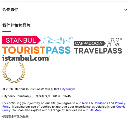
合作夥伴
我們的姐妹品牌
© 2026 Istanbul Tourist Pass®
的註冊商標
Cityberry®
Cityberry Tourism是以下機構的成員
TURSAB
11745
By continuing your journey on our site, you agree to our
Terms & Conditions
and
Privacy
Policy
, including our use of cookies to improve your experience as detailed in our
Cookie
Policy
. You can also explore our full range of services via our
Site Map
.
保證安全可靠的結帳