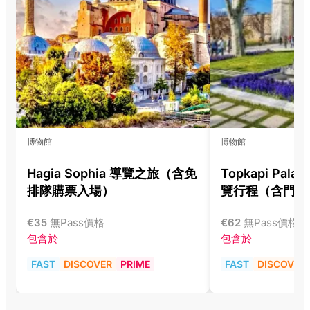
博物館
博物館
Hagia Sophia 導覽之旅（含免
Topkapi Pala
排隊購票入場）
覽行程（含門票
€
35
無Pass價格
€
62
無Pass價格
包含於
包含於
FAST
DISCOVER
PRIME
FAST
DISCOVER