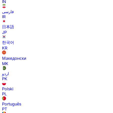
IN
فارسی
IR
日本語
JP
한국어
KR
Македонски
MK
اردو
PK
Polski
PL
Português
PT