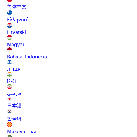
简体中文
Ελληνικά
Hrvatski
Magyar
Bahasa Indonesia
עברית
हिन्दी
فارسی
日本語
한국어
Македонски