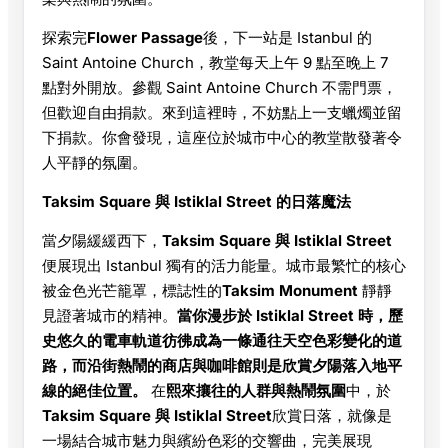
探索完
Flower Passage
後，下一站是 Istanbul 的
Saint Antoine Church，教堂每天上午 9 點至晚上 7
點對外開放。參觀 Saint Antoine Church 不需門票，
但歡迎自由捐款。來到這裡時，不妨點上一支蠟燭並留
下捐款。你會發現，這座位於城市中心的教堂散發著令
人平靜的氛圍。
Taksim Square 與 Istiklal Street 的日落魔法
當夕陽緩緩西下，
Taksim Square 與 Istiklal Street
便展現出 Istanbul 獨有的活力能量。城市最繁忙的核心
被金色光芒籠罩，標誌性的
Taksim Monument
靜靜
見證著城市的精神。
當你漫步於 Istiklal Street 時，歷
史悠久的電車軌道彷彿成為一條通往天空色彩變化的道
路，而沿街熱鬧的商店與咖啡館則是欣賞夕陽落入地平
線的絕佳位置。
在
熙來攘往的人群與熱鬧氛圍
中，於
Taksim Square 與 Istiklal Street
欣賞日落，就像是
一場結合城市魅力與繽紛色彩的交響曲，完美展現