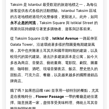
Taksim 是 Istanbul 最受歡迎的旅遊地標之一，為每位
旅客提供各式各樣的活動體驗。Istanbul Taksim 區域
的古老地標經過現代化整修後，更顯迷人。此外，如同
永不止息的河流
，Taksim Square 與 Istiklal Street 的
商業街區持續吸引著更多購物者、遊客與訪客前來。
從 Taksim Square 出發，
Istiklal Avenue
一路延伸至
Galata Tower。沿途環繞著多樣的鄂圖曼晚期建築風
格，其中也夾雜著土耳其共和國早期時期的建築，以及
較現代的當代建築。過去許多建築原本是公寓，如今大
多改為商店、音樂店、藝術畫廊、電影院、劇院、圖書
館、咖啡館、酒吧、現場音樂夜店、飯店、歷史悠久的
甜點店、巧克力店、餐廳，以及越來越多的國際連鎖品
牌商店。
餓了嗎？如果想品嚐 raki 並享用一頓特別的餐點，尤其
是在夜晚時分，
Flower Passage
一帶的餐廳是絕佳選
擇。隨意挑選一家，盡情享受美味料理、傳統土耳其音
樂與熱鬧的氛圍。