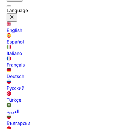
Language
English
Español
Italiano
Français
Deutsch
Русский
Türkçe
العربية
Български