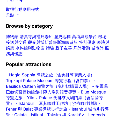
取得行動應用程式
景點
Browse by category
博物館
清真寺與禮拜場所
歷史地標
高塔與觀景台
機場
接送與交通
觀光與博斯普魯斯海峽遊船
特別優惠
表演與
娛樂
水族館與動物園
體驗
親子友善
戶外活動
城市外
服
務與優惠
Popular attractions
-
Hagia Sophia 導覽之旅（含免排隊購票入場）
-
Topkapi Palace Museum 導覽行程（含門票）
-
Basilica Cistern 導覽之旅（免排隊購票入場）
-
多爾瑪
巴赫切宮博物館免排隊入場與語音導覽
-
Blue Mosque
導覽之旅
-
Yildiz Palace 免排隊入場門票（含語音導
覽）
-
Istanbul 土耳其咖啡工作坊｜沙煮咖啡體驗
-
Fener 與 Balat 專業導覽步行之旅
-
Istanbul 城市步行導
覽：Galata、Istiklal、Taksim 與 Karaköy
-
Legends