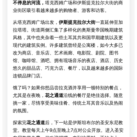
不停息的河流，
塔克西姆广场和伊斯提克拉尔大街的商
业街区吸引着越来越多的购物者、游客和访客。
从塔克西姆广场出发，
伊斯提克拉尔大街
一直延伸至加
拉塔塔。街道两侧汇集了多样化的奥斯曼帝国晚期建筑
风格，其中也夹杂着一些土耳其共和国早期建筑以及更
现代的建筑实例。许多建筑曾经是公寓楼，如今大多已
改为商店、音乐店、艺术画廊、电影院、剧院、图书
馆、咖啡馆、酒吧、拥有现场音乐的夜店、酒店、历史
悠久的甜品店、巧克力店、餐厅，以及越来越多的国际
连锁品牌门店。
饿了吗？如果你想品尝拉克酒并享用一顿特别的餐点，
尤其是在夜晚，
花之通道
沿线的餐厅是绝佳选择。随意
挑一家，尽情享受美味佳肴、传统土耳其音乐以及热闹
的氛围。
探索完
花之通道
后，下一站是伊斯坦布尔的圣安东尼教
堂。教堂每天上午9点至晚上7点对公众开放。进入圣安