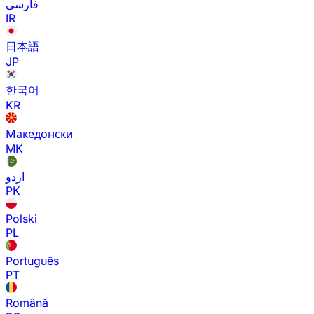
فارسی
IR
日本語
JP
한국어
KR
Македонски
MK
اردو
PK
Polski
PL
Português
PT
Română