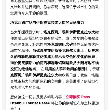
东尼教堂免费，但欢迎捐赠。来到这里时，不妨点上一
支蜡烛并进行捐赠。你会发现，这座位于城市中心的教
堂拥有令人平静的氛围。
塔克西姆广场与伊斯提克拉尔大街的日落魔力
当太阳缓缓西沉时，
塔克西姆广场和伊斯提克拉尔大街
便焕发出伊斯坦布尔独有的活力。城市繁华的心脏被金
色余晖笼罩，标志性的
塔克西姆纪念碑
静静见证着这座
城市的精神。
当你漫步在伊斯提克拉尔大街上，历史悠
久的有轨电车轨道仿佛成为展示天空色彩变化的长廊，
而沿街充满活力的商店和咖啡馆则是欣赏夕阳与地平线
交汇的绝佳地点。
在
熙攘的人群和热闹的氛围
中，于
塔
克西姆广场和伊斯提克拉尔大街
欣赏日落，就像一场融
合城市魅力与绚丽色彩的交响曲，完美展现了伊斯坦布
尔充满活力的灵魂。
想体验这一切以及更多精彩内容，
立即购买 Pass
Istanbul Tourist Pass®
将让你的伊斯坦布尔之旅更加
难忘！