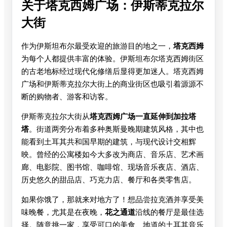
关于塔克西姆广场：伊斯蒂克拉尔
大街
作为伊斯坦布尔最受欢迎的旅游目的地之一，
塔克西姆
为每个人都提供丰富的体验。伊斯坦布尔塔克西姆街区
的古老地标经过现代化修缮后显得更加迷人。塔克西姆
广场和伊斯蒂克拉尔大街上的商业街区也吸引着源源不
断的购物者、游客和访客。
伊斯蒂克拉尔大街从
塔克西姆广场一直延伸到加拉塔
塔
。街道两旁分布着多种奥斯曼晚期建筑风格，其中也
能看到土耳其共和国早期的建筑，与现代设计交相辉
映。曾经的公寓楼如今大多改为商店、音乐店、艺术画
廊、电影院、图书馆、咖啡馆、现场音乐夜店、酒店、
历史悠久的甜品店、巧克力店、餐厅和各类零售店。
如果你饿了，那就来对地方了！想品尝拉克酒并享受美
味晚餐，尤其是在夜晚，
花之通道
沿线的餐厅是最佳选
择。随意挑一家，享受可口的美食、地道的土耳其音乐