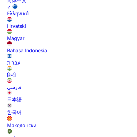
简体中文
✓
Ελληνικά
Hrvatski
Magyar
Bahasa Indonesia
עברית
हिन्दी
فارسی
日本語
한국어
Македонски