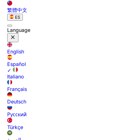
繁體中文
ES
Language
English
Español
✓
Italiano
Français
Deutsch
Русский
Türkçe
العربية