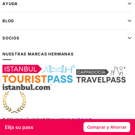
AYUDA
BLOG
SOCIOS
NUESTRAS MARCAS HERMANAS
© 2026 Istanbul Tourist Pass®
Marca registrada de
Cityberry®
Cityberry Tourism es miembro de
TURSAB
11745
Elija su pass
Comprar y Ahorrar
By continuing your journey on our site, you agree to our
Terms & Conditions
and
Privacy