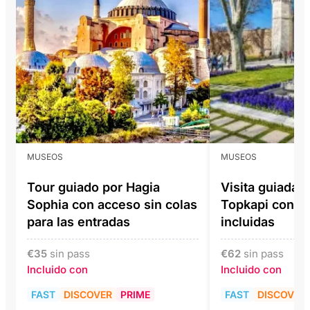
MUSEOS
MUSEOS
Tour guiado por Hagia
Visita guiada a
Sophia con acceso sin colas
Topkapi con e
para las entradas
incluidas
€
35
sin pass
€
62
sin pass
Incluido con
Incluido con
FAST
DISCOVER
PRIME
FAST
DISCOVER