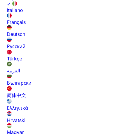
✓
Italiano
Français
Deutsch
Русский
Türkçe
العربية
Български
简体中文
Ελληνικά
Hrvatski
Magyar