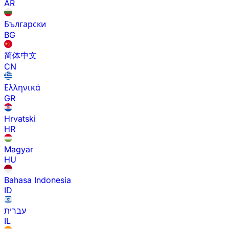
AR
Български
BG
简体中文
CN
Ελληνικά
GR
Hrvatski
HR
Magyar
HU
Bahasa Indonesia
ID
עברית
IL