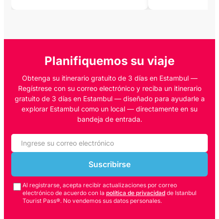
Planifiquemos su viaje
Obtenga su itinerario gratuito de 3 días en Estambul —
Regístrese con su correo electrónico y reciba un itinerario
gratuito de 3 días en Estambul — diseñado para ayudarle a
explorar Estambul como un local — directamente en su
bandeja de entrada.
Suscribirse
Al registrarse, acepta recibir actualizaciones por correo
electrónico de acuerdo con la
política de privacidad
de Istanbul
Tourist Pass®. No vendemos sus datos personales.