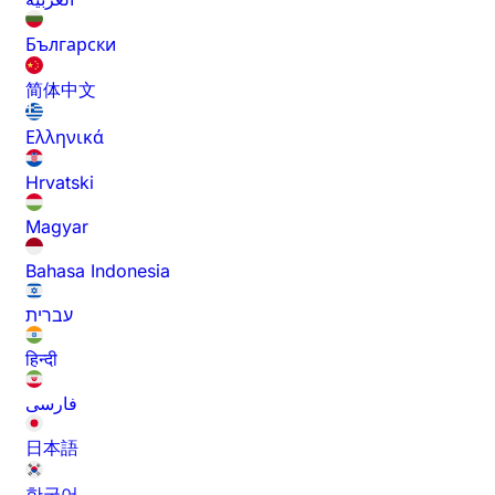
Български
简体中文
Ελληνικά
Hrvatski
Magyar
Bahasa Indonesia
עברית
हिन्दी
فارسی
日本語
한국어