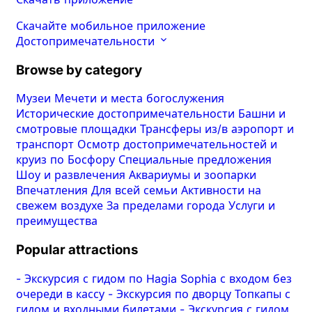
Скачайте мобильное приложение
Достопримечательности
Browse by category
Музеи
Мечети и места богослужения
Исторические достопримечательности
Башни и
смотровые площадки
Трансферы из/в аэропорт и
транспорт
Осмотр достопримечательностей и
круиз по Босфору
Специальные предложения
Шоу и развлечения
Аквариумы и зоопарки
Впечатления
Для всей семьи
Активности на
свежем воздухе
За пределами города
Услуги и
преимущества
Popular attractions
-
Экскурсия с гидом по Hagia Sophia с входом без
очереди в кассу
-
Экскурсия по дворцу Топкапы с
гидом и входными билетами
-
Экскурсия с гидом