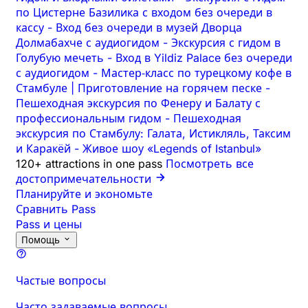
по Цистерне Базилика с входом без очереди в
кассу
-
Вход без очереди в музей Дворца
Долмабахче с аудиогидом
-
Экскурсия с гидом в
Голубую мечеть
-
Вход в Yildiz Palace без очереди
с аудиогидом
-
Мастер‑класс по турецкому кофе в
Стамбуле | Приготовление на горячем песке
-
Пешеходная экскурсия по Фенеру и Балату с
профессиональным гидом
-
Пешеходная
экскурсия по Стамбулу: Галата, Истикляль, Таксим
и Каракёй
-
Живое шоу «Legends of Istanbul»
120+ attractions in one pass
Посмотреть все
достопримечательности
Планируйте и экономьте
Сравнить Pass
Pass и цены
Помощь
Частые вопросы
Часто задаваемые вопросы