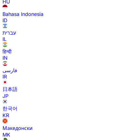
HU
Bahasa Indonesia
ID
עברית
IL
हिन्दी
IN
فارسی
IR
日本語
JP
한국어
KR
Македонски
MK