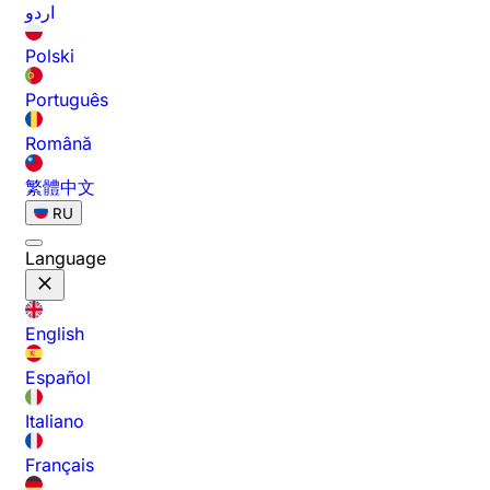
اردو
Polski
Português
Română
繁體中文
RU
Language
English
Español
Italiano
Français