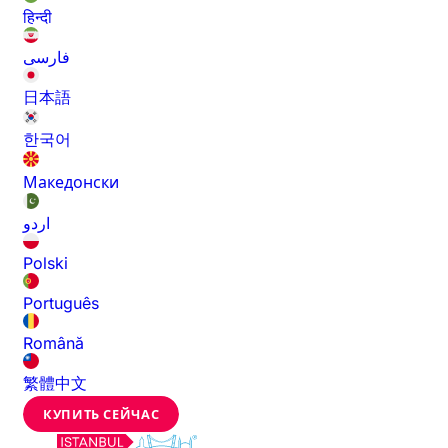
हिन्दी
فارسی
日本語
한국어
Македонски
اردو
Polski
Português
Română
繁體中文
КУПИТЬ СЕЙЧАС