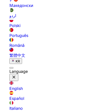
✓
Македонски
اردو
Polski
Português
Română
繁體中文
KR
Language
English
Español
Italiano