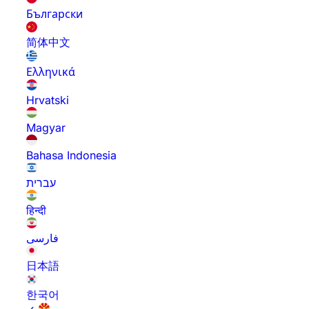
Български
简体中文
Ελληνικά
Hrvatski
Magyar
Bahasa Indonesia
עברית
हिन्दी
فارسی
日本語
한국어