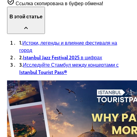
check_circle
Ссылка скопирована в буфер обмена!
В этой статье
expand_less
1.
Истоки, легенды и влияние фестиваля на
город
2.
Istanbul Jazz Festival 2025 в цифрах
3.
Исследуйте Стамбул между концертами с
Istanbul Tourist Pass®