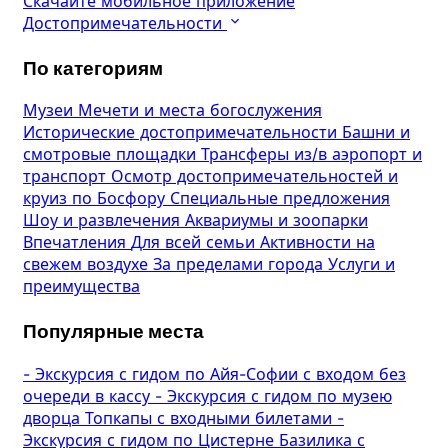
Скачайте мобильное приложение
Достопримечательности
По категориям
Музеи
Мечети и места богослужения
Исторические достопримечательности
Башни и
смотровые площадки
Трансферы из/в аэропорт и
транспорт
Осмотр достопримечательностей и
круиз по Босфору
Специальные предложения
Шоу и развлечения
Аквариумы и зоопарки
Впечатления
Для всей семьи
Активности на
свежем воздухе
За пределами города
Услуги и
преимущества
Популярные места
-
Экскурсия с гидом по Айя-Софии с входом без
очереди в кассу
-
Экскурсия с гидом по музею
дворца Топкапы с входными билетами
-
Экскурсия с гидом по Цистерне Базилика с