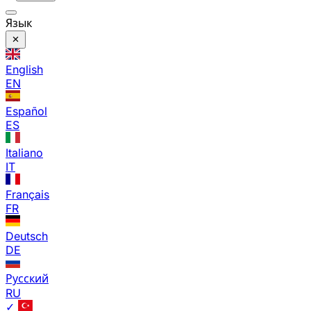
Язык
English
EN
Español
ES
Italiano
IT
Français
FR
Deutsch
DE
Русский
RU
✓