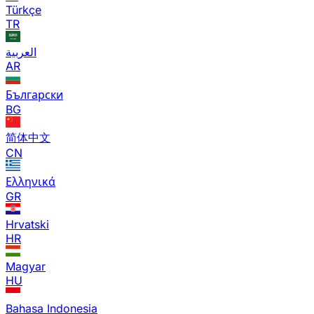
Türkçe
TR
العربية
AR
Български
BG
简体中文
CN
Ελληνικά
GR
Hrvatski
HR
Magyar
HU
Bahasa Indonesia