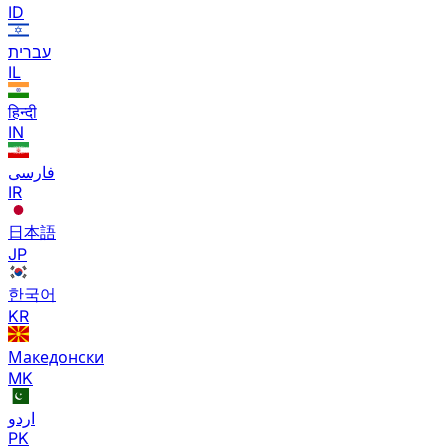
ID
עברית
IL
हिन्दी
IN
فارسی
IR
日本語
JP
한국어
KR
Македонски
MK
اردو
PK