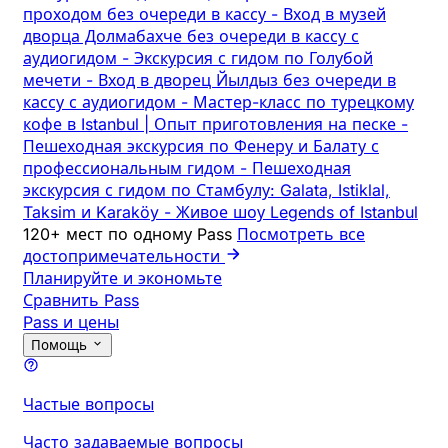
проходом без очереди в кассу
-
Вход в музей
дворца Долмабахче без очереди в кассу с
аудиогидом
-
Экскурсия с гидом по Голубой
мечети
-
Вход в дворец Йылдыз без очереди в
кассу с аудиогидом
-
Мастер-класс по турецкому
кофе в Istanbul | Опыт приготовления на песке
-
Пешеходная экскурсия по Фенеру и Балату с
профессиональным гидом
-
Пешеходная
экскурсия с гидом по Стамбулу: Galata, Istiklal,
Taksim и Karaköy
-
Живое шоу Legends of Istanbul
120+ мест по одному Pass
Посмотреть все
достопримечательности
Планируйте и экономьте
Сравнить Pass
Pass и цены
Помощь
Частые вопросы
Часто задаваемые вопросы