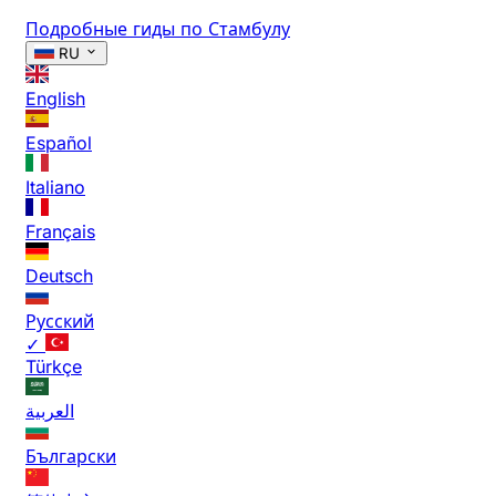
Подробные гиды по Стамбулу
RU
English
Español
Italiano
Français
Deutsch
Русский
✓
Türkçe
العربية
Български