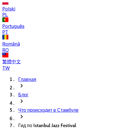
Polski
PL
Português
PT
Română
RO
繁體中文
TW
Главная
chevron_right
Блог
chevron_right
Что происходит в Стамбуле
chevron_right
Гид по Istanbul Jazz Festival