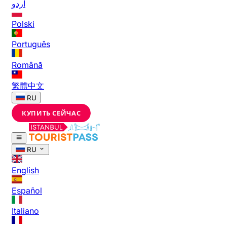
اردو
Polski
Português
Română
繁體中文
RU
КУПИТЬ СЕЙЧАС
RU
English
Español
Italiano