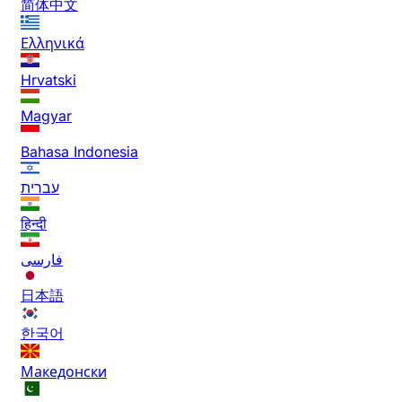
简体中文
Ελληνικά
Hrvatski
Magyar
Bahasa Indonesia
עברית
हिन्दी
فارسی
日本語
한국어
Македонски