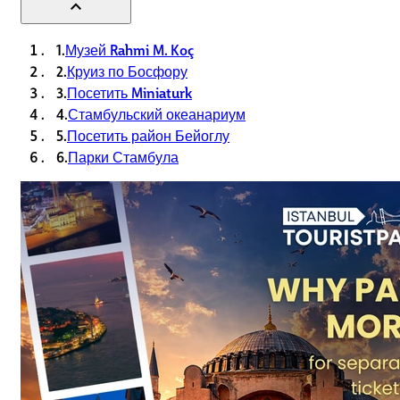
expand_less
1.
Музей Rahmi M. Koç
2.
Круиз по Босфору
3.
Посетить Miniaturk
4.
Стамбульский океанариум
5.
Посетить район Бейоглу
6.
Парки Стамбула