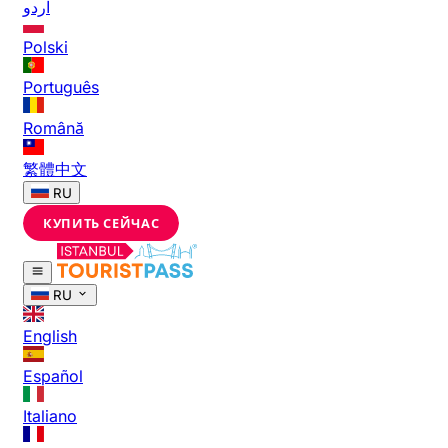
اردو
Polski
Português
Română
繁體中文
RU
КУПИТЬ СЕЙЧАС
RU
English
Español
Italiano