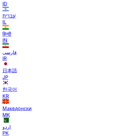
ID
עברית
IL
हिन्दी
IN
فارسی
IR
日本語
JP
한국어
KR
Македонски
MK
اردو
PK