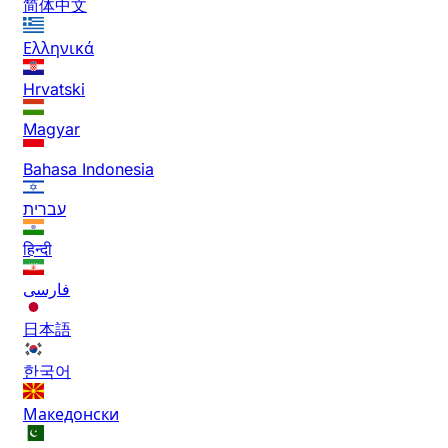
简体中文
Ελληνικά
Hrvatski
Magyar
Bahasa Indonesia
עברית
हिन्दी
فارسی
日本語
한국어
Македонски