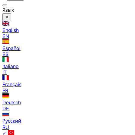
Язык
English
EN
Español
ES
Italiano
IT
Français
FR
Deutsch
DE
Русский
RU
✓