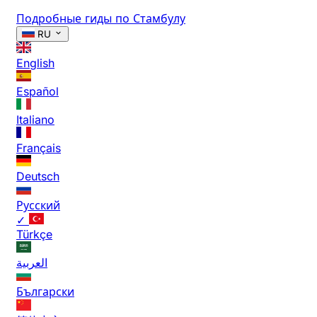
Подробные гиды по Стамбулу
RU
English
Español
Italiano
Français
Deutsch
Русский
✓
Türkçe
العربية
Български