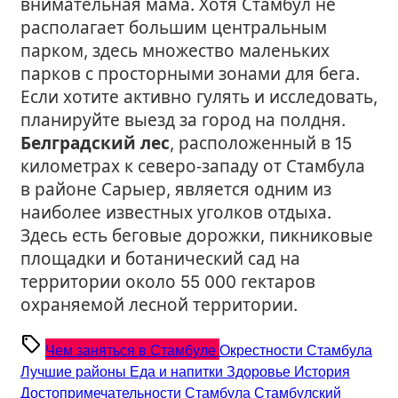
внимательная мама. Хотя Стамбул не
располагает большим центральным
парком, здесь множество маленьких
парков с просторными зонами для бега.
Если хотите активно гулять и исследовать,
планируйте выезд за город на полдня.
Белградский лес
, расположенный в 15
километрах к северо‑западу от Стамбула
в районе Сарыер, является одним из
наиболее известных уголков отдыха.
Здесь есть беговые дорожки, пикниковые
площадки и ботанический сад на
территории около 55 000 гектаров
охраняемой лесной территории.
sell
Чем заняться в Стамбуле
Окрестности Стамбула
Лучшие районы
Еда и напитки
Здоровье
История
Достопримечательности Стамбула
Стамбулский