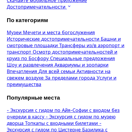
Скачайте мобильное приложение
Достопримечательности
По категориям
Музеи
Мечети и места богослужения
Исторические достопримечательности
Башни и
смотровые площадки
Трансферы из/в аэропорт и
транспорт
Осмотр достопримечательностей и
круиз по Босфору
Специальные предложения
Шоу и развлечения
Аквариумы и зоопарки
Впечатления
Для всей семьи
Активности на
свежем воздухе
За пределами города
Услуги и
преимущества
Популярные места
-
Экскурсия с гидом по Айя-Софии с входом без
очереди в кассу
-
Экскурсия с гидом по музею
дворца Топкапы с входными билетами
-
Экскурсия с гидом по Цистерне Базилика с