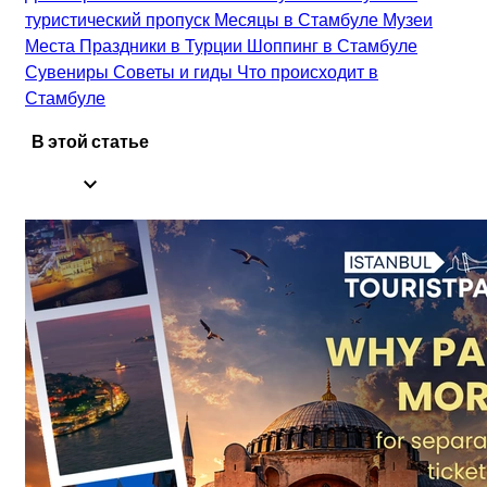
туристический пропуск
Месяцы в Стамбуле
Музеи
Места
Праздники в Турции
Шоппинг в Стамбуле
Сувениры
Советы и гиды
Что происходит в
Стамбуле
В этой статье
expand_less
1.
Музей Rahmi M. Koç
2.
Круиз по Босфору
3.
Посетить Miniaturk
4.
Стамбульский океанариум
5.
Посетить район Бейоглу
6.
Парки Стамбула