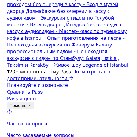
проходом без очереди в кассу
-
Вход в музей
дворца Долмабахче без очереди в кассу с
аудиогидом
-
Экскурсия с гидом по Голубой
мечети
-
Вход в дворец Йылдыз без очереди в
кассу с аудиогидом
-
Мастер-класс по турецкому
кофе в Istanbul | Опыт приготовления на песке
-
Пешеходная экскурсия по Фенеру и Балату с
профессиональным гидом
-
Пешеходная
экскурсия с гидом по Стамбулу: Galata, Istiklal,
Taksim и Karaköy
-
Живое шоу Legends of Istanbul
120+ мест по одному Pass
Посмотреть все
достопримечательности
Планируйте и экономьте
Сравнить Pass
Pass и цены
Помощь
Частые вопросы
Часто задаваемые вопросы