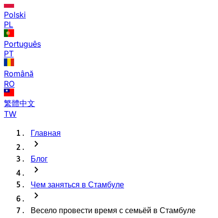
Polski
PL
Português
PT
Română
RO
繁體中文
TW
Главная
chevron_right
Блог
chevron_right
Чем заняться в Стамбуле
chevron_right
Весело провести время с семьёй в Стамбуле