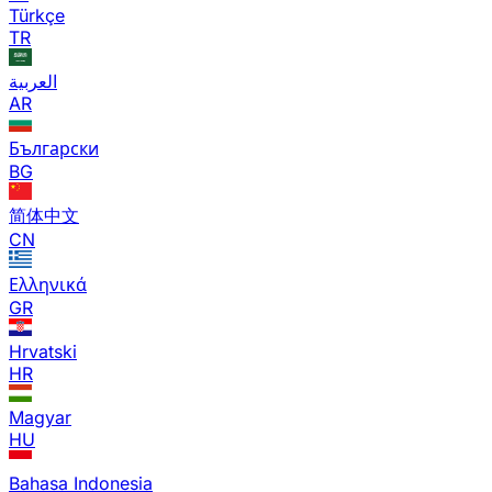
Türkçe
TR
العربية
AR
Български
BG
简体中文
CN
Ελληνικά
GR
Hrvatski
HR
Magyar
HU
Bahasa Indonesia