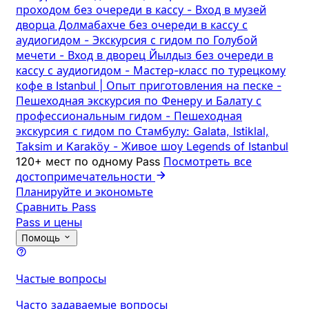
проходом без очереди в кассу
-
Вход в музей
дворца Долмабахче без очереди в кассу с
аудиогидом
-
Экскурсия с гидом по Голубой
мечети
-
Вход в дворец Йылдыз без очереди в
кассу с аудиогидом
-
Мастер-класс по турецкому
кофе в Istanbul | Опыт приготовления на песке
-
Пешеходная экскурсия по Фенеру и Балату с
профессиональным гидом
-
Пешеходная
экскурсия с гидом по Стамбулу: Galata, Istiklal,
Taksim и Karaköy
-
Живое шоу Legends of Istanbul
120+ мест по одному Pass
Посмотреть все
достопримечательности
Планируйте и экономьте
Сравнить Pass
Pass и цены
Помощь
Частые вопросы
Часто задаваемые вопросы