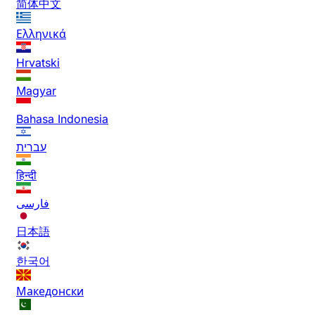
简体中文
Ελληνικά
Hrvatski
Magyar
Bahasa Indonesia
עברית
हिन्दी
فارسی
日本語
한국어
Македонски