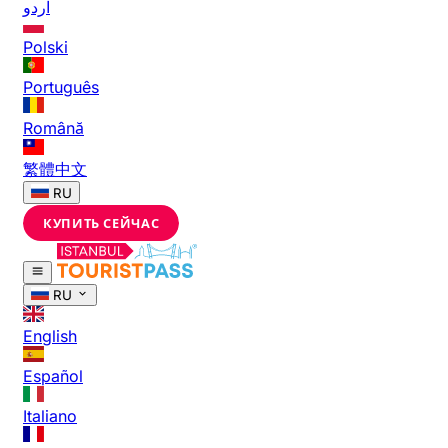
اردو
Polski
Português
Română
繁體中文
RU
КУПИТЬ СЕЙЧАС
RU
English
Español
Italiano