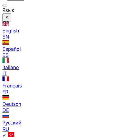
Язык
English
EN
Español
ES
Italiano
IT
Français
FR
Deutsch
DE
Русский
RU
✓