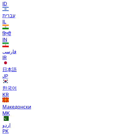
ID
עברית
IL
हिन्दी
IN
فارسی
IR
日本語
JP
한국어
KR
Македонски
MK
اردو
PK