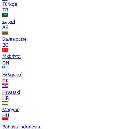
Türkçe
TR
العربية
AR
Български
BG
简体中文
CN
Ελληνικά
GR
Hrvatski
HR
Magyar
HU
Bahasa Indonesia