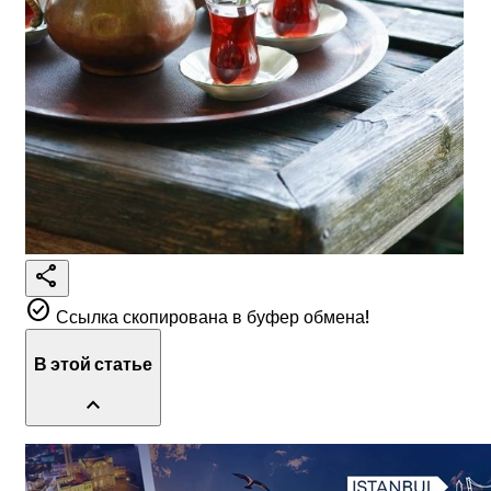
share
check_circle
Ссылка скопирована в буфер обмена!
В этой статье
expand_less