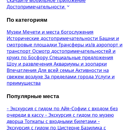
Скачайте мобильное приложение
Достопримечательности
По категориям
Музеи
Мечети и места богослужения
Исторические достопримечательности
Башни и
смотровые площадки
Трансферы из/в аэропорт и
транспорт
Осмотр достопримечательностей и
круиз по Босфору
Специальные предложения
Шоу и развлечения
Аквариумы и зоопарки
Впечатления
Для всей семьи
Активности на
свежем воздухе
За пределами города
Услуги и
преимущества
Популярные места
-
Экскурсия с гидом по Айя-Софии с входом без
очереди в кассу
-
Экскурсия с гидом по музею
дворца Топкапы с входными билетами
-
Экскурсия с гидом по Цистерне Базилика с