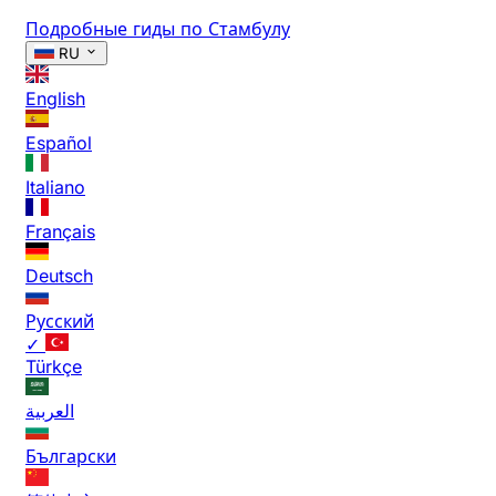
Подробные гиды по Стамбулу
RU
English
Español
Italiano
Français
Deutsch
Русский
✓
Türkçe
العربية
Български