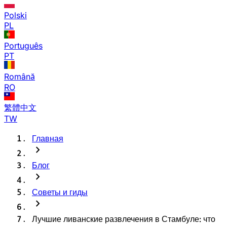
Polski
PL
Português
PT
Română
RO
繁體中文
TW
Главная
chevron_right
Блог
chevron_right
Советы и гиды
chevron_right
Лучшие ливанские развлечения в Стамбуле: что