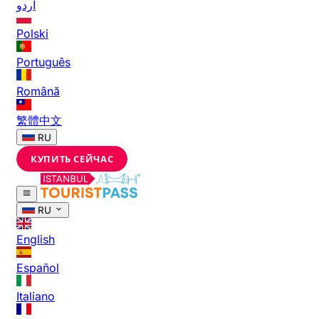
اردو
Polski
Português
Română
繁體中文
RU
КУПИТЬ СЕЙЧАС
RU
English
Español
Italiano