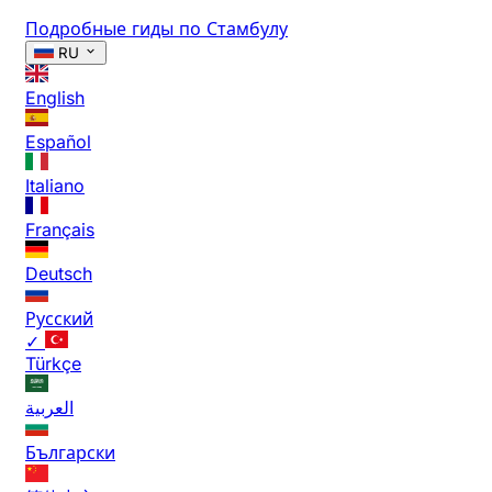
Подробные гиды по Стамбулу
RU
English
Español
Italiano
Français
Deutsch
Русский
✓
Türkçe
العربية
Български