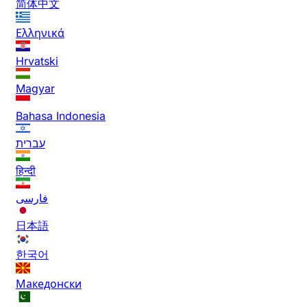
简体中文
Ελληνικά
Hrvatski
Magyar
Bahasa Indonesia
עברית
हिन्दी
فارسی
日本語
한국어
Македонски