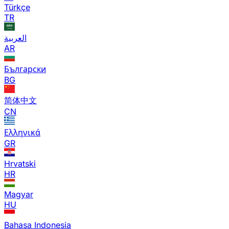
Türkçe
TR
العربية
AR
Български
BG
简体中文
CN
Ελληνικά
GR
Hrvatski
HR
Magyar
HU
Bahasa Indonesia