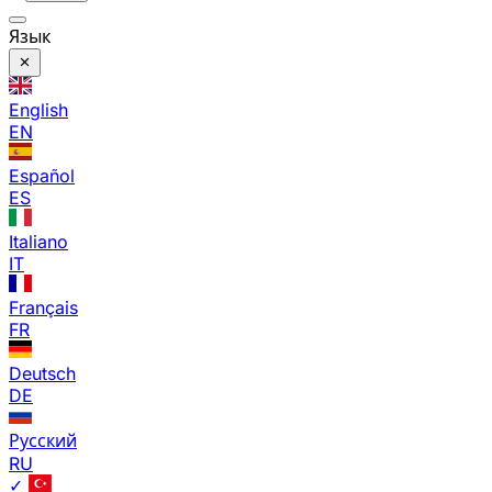
Язык
English
EN
Español
ES
Italiano
IT
Français
FR
Deutsch
DE
Русский
RU
✓