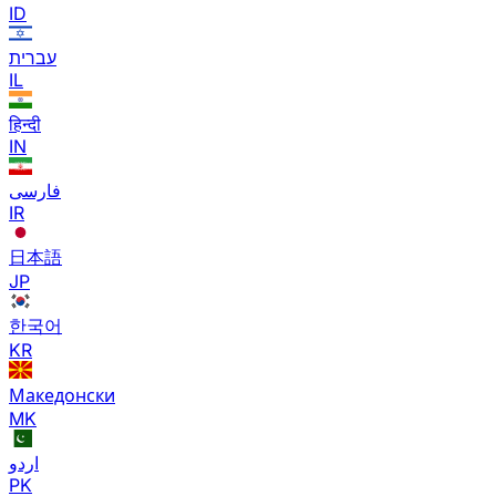
ID
עברית
IL
हिन्दी
IN
فارسی
IR
日本語
JP
한국어
KR
Македонски
MK
اردو
PK