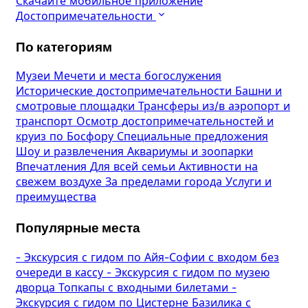
Скачайте мобильное приложение
Достопримечательности
По категориям
Музеи
Мечети и места богослужения
Исторические достопримечательности
Башни и
смотровые площадки
Трансферы из/в аэропорт и
транспорт
Осмотр достопримечательностей и
круиз по Босфору
Специальные предложения
Шоу и развлечения
Аквариумы и зоопарки
Впечатления
Для всей семьи
Активности на
свежем воздухе
За пределами города
Услуги и
преимущества
Популярные места
-
Экскурсия с гидом по Айя-Софии с входом без
очереди в кассу
-
Экскурсия с гидом по музею
дворца Топкапы с входными билетами
-
Экскурсия с гидом по Цистерне Базилика с