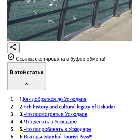
share
check_circle
Ссылка скопирована в буфер обмена!
В этой статье
expand_less
1.
Как добраться до Ускюдара
2.
rich history and cultural legacy of Üsküdar
3.
Что посмотреть в Ускюдаре
4.
Что делать в Ускюдаре
5.
Что попробовать в Ускюдаре
6.
Выгоды Istanbul Tourist Pass®