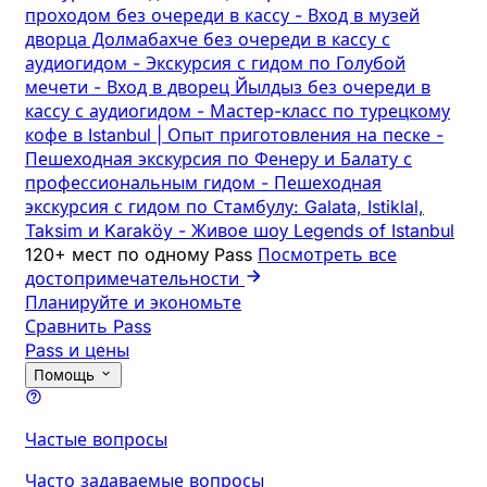
проходом без очереди в кассу
-
Вход в музей
дворца Долмабахче без очереди в кассу с
аудиогидом
-
Экскурсия с гидом по Голубой
мечети
-
Вход в дворец Йылдыз без очереди в
кассу с аудиогидом
-
Мастер-класс по турецкому
кофе в Istanbul | Опыт приготовления на песке
-
Пешеходная экскурсия по Фенеру и Балату с
профессиональным гидом
-
Пешеходная
экскурсия с гидом по Стамбулу: Galata, Istiklal,
Taksim и Karaköy
-
Живое шоу Legends of Istanbul
120+ мест по одному Pass
Посмотреть все
достопримечательности
Планируйте и экономьте
Сравнить Pass
Pass и цены
Помощь
Частые вопросы
Часто задаваемые вопросы