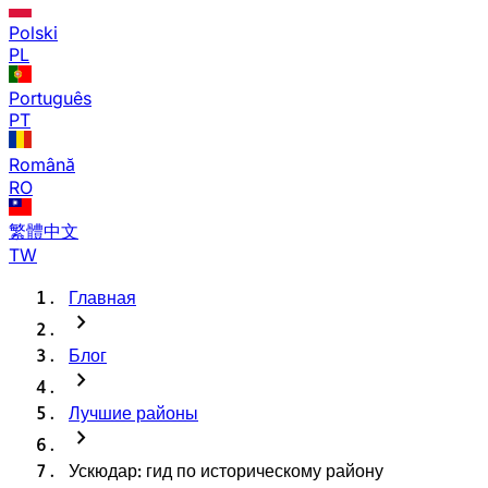
Polski
PL
Português
PT
Română
RO
繁體中文
TW
Главная
chevron_right
Блог
chevron_right
Лучшие районы
chevron_right
Ускюдар: гид по историческому району