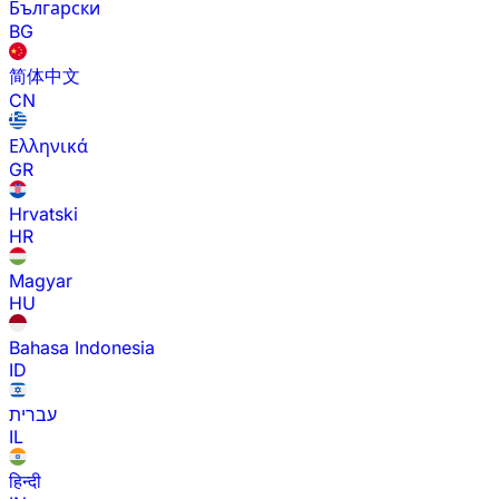
Български
BG
简体中文
CN
Ελληνικά
GR
Hrvatski
HR
Magyar
HU
Bahasa Indonesia
ID
עברית
IL
हिन्दी