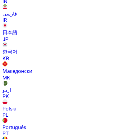
IN
فارسی
IR
日本語
JP
한국어
KR
Македонски
MK
اردو
PK
Polski
PL
Português
PT