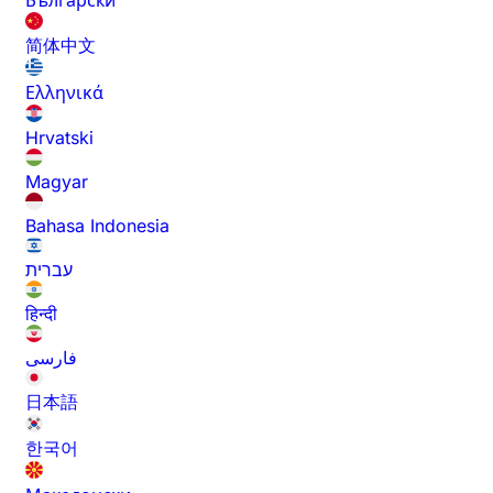
Български
简体中文
Ελληνικά
Hrvatski
Magyar
Bahasa Indonesia
עברית
हिन्दी
فارسی
日本語
한국어