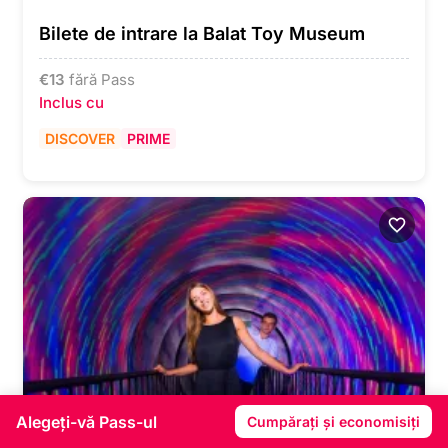
Bilete de intrare la Balat Toy Museum
€
13
fără Pass
Inclus cu
DISCOVER
PRIME
Alegeți-vă Pass-ul
Cumpărați și economisiți