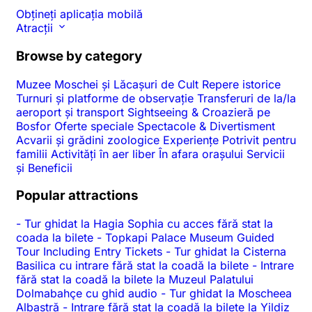
Obțineți aplicația mobilă
Atracții
Browse by category
Muzee
Moschei și Lăcașuri de Cult
Repere istorice
Turnuri și platforme de observație
Transferuri de la/la
aeroport și transport
Sightseeing & Croazieră pe
Bosfor
Oferte speciale
Spectacole & Divertisment
Acvarii și grădini zoologice
Experiențe
Potrivit pentru
familii
Activități în aer liber
În afara orașului
Servicii
și Beneficii
Popular attractions
-
Tur ghidat la Hagia Sophia cu acces fără stat la
coada la bilete
-
Topkapi Palace Museum Guided
Tour Including Entry Tickets
-
Tur ghidat la Cisterna
Basilica cu intrare fără stat la coadă la bilete
-
Intrare
fără stat la coadă la bilete la Muzeul Palatului
Dolmabahçe cu ghid audio
-
Tur ghidat la Moscheea
Albastră
-
Intrare fără stat la coadă la bilete la Yildiz