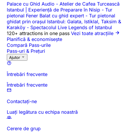
Palace cu Ghid Audio
-
Atelier de Cafea Turcească
Istanbul | Experiență de Preparare în Nisip
-
Tur
pietonal Fener Balat cu ghid expert
-
Tur pietonal
ghidat prin orașul Istanbul: Galata, Istiklal, Taksim &
Karaköy
-
Spectacolul Live Legends of Istanbul
120+ attractions in one pass
Vezi toate atracțiile
Planifică & economisește
Compară Pass-urile
Pass-uri & Prețuri
Ajutor
Întrebări frecvente
Întrebări frecvente
Contactați-ne
Luați legătura cu echipa noastră
Cerere de grup