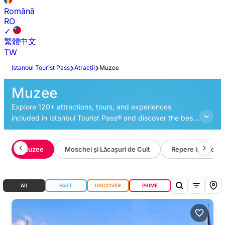
Română
RO
✓
繁體中文
TW
Istanbul Tourist Pass
Atracții
Muzee
Muzee
Explore 120+ attractions, tours, and experiences
included in Istanbul Tourist Pass® and discover the best
things to do in Istanbul.
e
Muzee
Moschei și Lăcașuri de Cult
Repere istorice
All
FAST
DISCOVER
PRIME