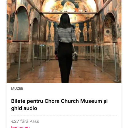
MUZEE
Bilete pentru Chora Church Museum și
ghid audio
€
27
fără Pass
Inclus cu