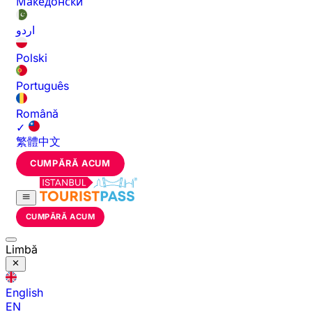
Македонски
اردو
Polski
Português
Română
✓
繁體中文
CUMPĂRĂ ACUM
CUMPĂRĂ ACUM
Limbă
English
EN