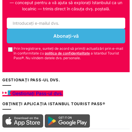
— conceput pentru a vă ajuta să explorați Istanbulul ca un
localnic — trimis direct în căsuța dvș. poștală.
Abonați-vă
Prin înregistrare, sunteți de acord să primiți actualizări prin e-mail
în conformitate cu
politica de confidențialitate
a Istanbul Tourist
Pass®. Nu vindem datele dvs. personale.
GESTIONAȚI PASS-UL DVS.
Gestionați Pass-ul dvs.
OBȚINEȚI APLICAȚIA ISTANBUL TOURIST PASS®