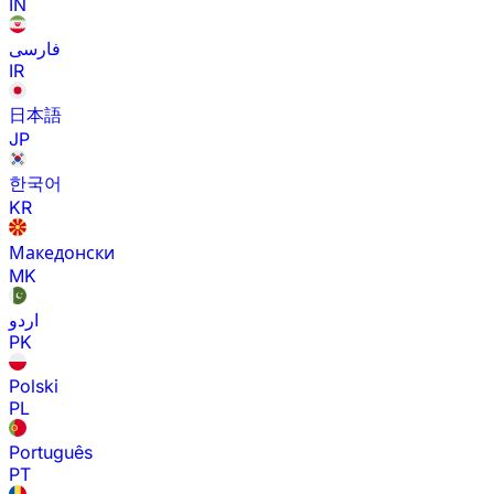
IN
فارسی
IR
日本語
JP
한국어
KR
Македонски
MK
اردو
PK
Polski
PL
Português
PT