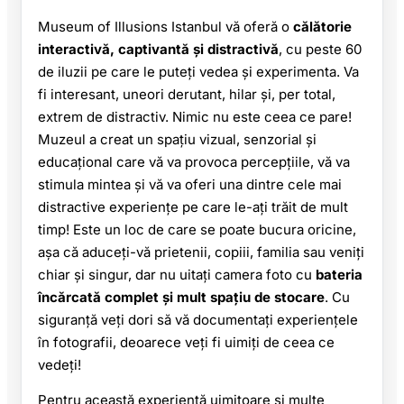
Museum of Illusions Istanbul vă oferă o
călătorie
interactivă, captivantă și distractivă
, cu peste 60
de iluzii pe care le puteți vedea și experimenta. Va
fi interesant, uneori derutant, hilar și, per total,
extrem de distractiv. Nimic nu este ceea ce pare!
Muzeul a creat un spațiu vizual, senzorial și
educațional care vă va provoca percepțiile, vă va
stimula mintea și vă va oferi una dintre cele mai
distractive experiențe pe care le-ați trăit de mult
timp! Este un loc de care se poate bucura oricine,
așa că aduceți-vă prietenii, copiii, familia sau veniți
chiar și singur, dar nu uitați camera foto cu
bateria
încărcată complet și mult spațiu de stocare
. Cu
siguranță veți dori să vă documentați experiențele
în fotografii, deoarece veți fi uimiți de ceea ce
vedeți!
Pentru această experiență uimitoare și multe