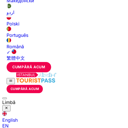
Македонски
اردو
Polski
Português
Română
✓
繁體中文
CUMPĂRĂ ACUM
CUMPĂRĂ ACUM
Limbă
English
EN