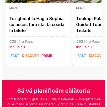
MUZEE
MUZEE
Tur ghidat la Hagia Sophia
Topkapi Pala
cu acces fără stat la coada
Guided Tour In
la bilete
Tickets
€
35
fără Pass
€
62
fără Pass
Inclus cu
Inclus cu
FAST
DISCOVER
PRIME
FAST
DISCOVER
Să vă planificăm călătoria
Primiți itinerariul gratuit de 3 zile în Istanbul — Înregistrați-vă
cu e-mailul și primiți un itinerariu gratuit de 3 zile în Istanbul