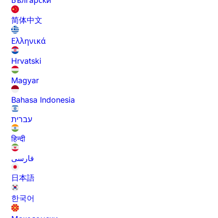
Български
简体中文
Ελληνικά
Hrvatski
Magyar
Bahasa Indonesia
עברית
हिन्दी
فارسی
日本語
한국어