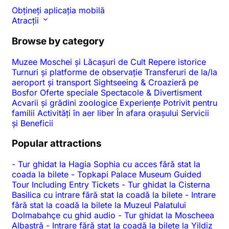
Obțineți aplicația mobilă
Atracții
Browse by category
Muzee
Moschei și Lăcașuri de Cult
Repere istorice
Turnuri și platforme de observație
Transferuri de la/la
aeroport și transport
Sightseeing & Croazieră pe
Bosfor
Oferte speciale
Spectacole & Divertisment
Acvarii și grădini zoologice
Experiențe
Potrivit pentru
familii
Activități în aer liber
În afara orașului
Servicii
și Beneficii
Popular attractions
-
Tur ghidat la Hagia Sophia cu acces fără stat la
coada la bilete
-
Topkapi Palace Museum Guided
Tour Including Entry Tickets
-
Tur ghidat la Cisterna
Basilica cu intrare fără stat la coadă la bilete
-
Intrare
fără stat la coadă la bilete la Muzeul Palatului
Dolmabahçe cu ghid audio
-
Tur ghidat la Moscheea
Albastră
-
Intrare fără stat la coadă la bilete la Yildiz