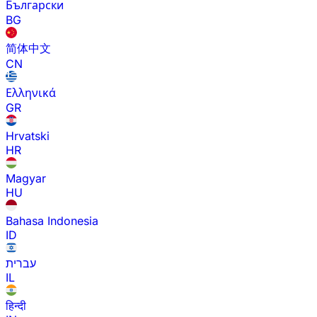
Български
BG
简体中文
CN
Ελληνικά
GR
Hrvatski
HR
Magyar
HU
Bahasa Indonesia
ID
עברית
IL
हिन्दी