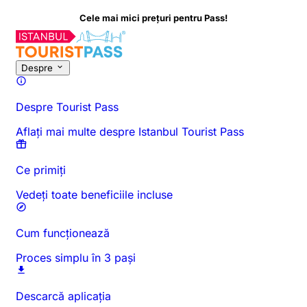
Cele mai mici prețuri pentru Pass!
Despre această activitate
Prezentare generală
Ore și durată
To
Despre
Despre Tourist Pass
Aflați mai multe despre Istanbul Tourist Pass
Ce primiți
Vedeți toate beneficiile incluse
Cum funcționează
Proces simplu în 3 pași
Descarcă aplicația