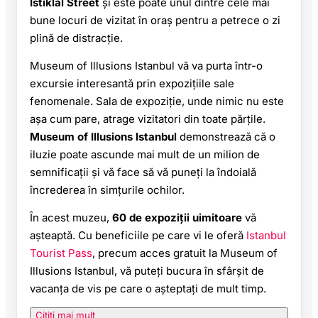
Istiklal Street
și este poate unul dintre cele mai
bune locuri de vizitat în oraș pentru a petrece o zi
plină de distracție.
Museum of Illusions Istanbul vă va purta într-o
excursie interesantă prin expozițiile sale
fenomenale. Sala de expoziție, unde nimic nu este
așa cum pare, atrage vizitatori din toate părțile.
Museum of Illusions Istanbul
demonstrează că o
iluzie poate ascunde mai mult de un milion de
semnificații și vă face să vă puneți la îndoială
încrederea în simțurile ochilor.
În acest muzeu,
60 de expoziții uimitoare
vă
așteaptă. Cu beneficiile pe care vi le oferă
Istanbul
Tourist Pass
, precum acces gratuit la Museum of
Illusions Istanbul, vă puteți bucura în sfârșit de
vacanța de vis pe care o așteptați de mult timp.
Citiți mai mult