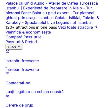
Palace cu Ghid Audio
-
Atelier de Cafea Turcească
Istanbul | Experiență de Preparare în Nisip
-
Tur
pietonal Fener Balat cu ghid expert
-
Tur pietonal
ghidat prin orașul Istanbul: Galata, Istiklal, Taksim &
Karaköy
-
Spectacolul Live Legends of Istanbul
120+ attractions in one pass
Vezi toate atracțiile
Planifică & economisește
Compară Pass-urile
Pass-uri & Prețuri
Ajutor
Întrebări frecvente
Întrebări frecvente
Contactați-ne
Luați legătura cu echipa noastră
Cerere de grup